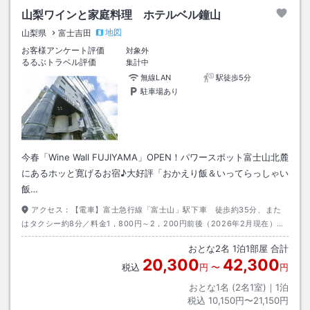
山梨ワインと家庭料理 ホテルベル鐘山
地図
山梨県
富士吉田
お客様アンケート評価
対象外
るるぶトラベル評価
集計中
無線LAN
駅徒歩5分
駐車場あり
今春「Wine Wall FUJIYAMA」OPEN！パワースポット富士山北麓
にあるホッと寛げるお宿♪大好評「おかえり飯＆いってらっしゃい
飯…
アクセス：
【電車】富士急行線「富士山」駅下車 徒歩約35分、また
はタクシー約8分／料金1，800円～2，200円前後（2026年2月現在）
【高速バス】高速バス「富士急ハイランド」バスターミナル下車 無料送
おとな
2
名
1
泊
1
部屋 合計
迎約8分（予約制）
20,300
42,300
税込
円
〜
円
おとな1名 (
2
名1室)｜
1
泊
税込
10,150円〜21,150円