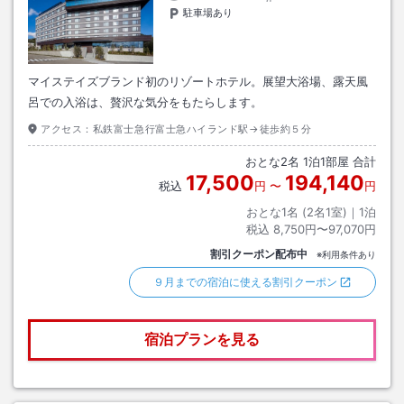
駐車場あり
マイステイズブランド初のリゾートホテル。展望大浴場、露天風
呂での入浴は、贅沢な気分をもたらします。
アクセス：
私鉄富士急行富士急ハイランド駅→徒歩約５分
おとな
2
名
1
泊
1
部屋 合計
17,500
194,140
税込
円
〜
円
おとな1名 (
2
名1室)｜
1
泊
税込
8,750円〜97,070円
割引クーポン配布中
※利用条件あり
９月までの宿泊に使える割引クーポン
宿泊プランを見る