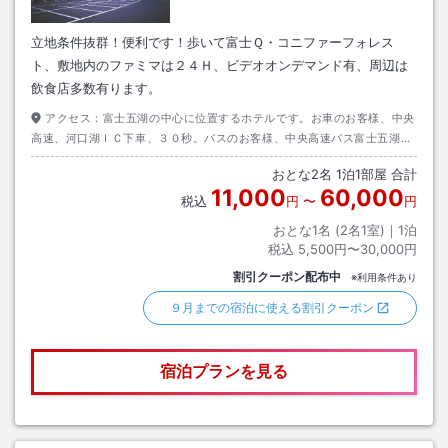
立地条件抜群！便利です！歩いて富士Ｑ・コニファーフォレス
ト、敷地内のファミマは２４Ｈ、ビデオオンデマンド有、周辺は
飲食店多数有ります。
アクセス：
富士五湖の中心に位置するホテルです。お車のお客様、中央
高速、河口湖ＩＣ下車、３０秒。バスのお客様、中央高速バス富士五湖線
富士急ハイランド下車、徒歩５分。電車のお客様、富士急行線富士山駅下
おとな
2
名
1
泊
1
部屋 合計
車
11,000
60,000
税込
円
〜
円
おとな1名 (
2
名1室)｜
1
泊
税込
5,500円〜30,000円
割引クーポン配布中
※利用条件あり
９月までの宿泊に使える割引クーポン
宿泊プランを見る