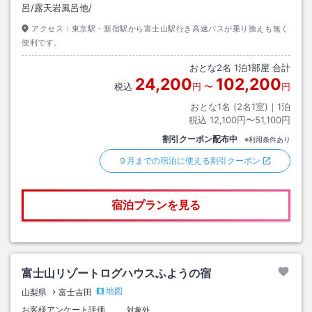
呂/露天岩風呂他/
アクセス：
東京駅・新宿駅から富士山駅行き高速バスが乗り換えも無く
便利です。
おとな
2
名
1
泊
1
部屋 合計
24,200
102,200
税込
円
〜
円
おとな1名 (
2
名1室)｜
1
泊
税込
12,100円〜51,100円
割引クーポン配布中
※利用条件あり
９月までの宿泊に使える割引クーポン
宿泊プランを見る
富士山リゾートログハウスふようの宿
地図
山梨県
富士吉田
お客様アンケート評価
対象外