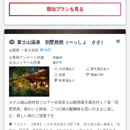
宿泊プランを見る
富士山温泉 別墅然然（べっしょ ささ）
地図
山梨県
富士吉田
お客様アンケート評価
対象外
るるぶトラベル評価
集計中
大浴場あり
露天風呂あり
温泉
無線LAN
駐車場あり
ホテル鐘山苑特別フロアー全室富士山眺望露天風呂付１７室「別
墅然然」賑わいと静寂、二つの旅の醍醐味を思いのままに楽し
む、新しい旅のご提案です
アクセス：
【電車】ＪＲ中央本線大月駅下車、富士急行線へ乗換え「富