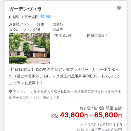
ガーデンヴィラ
地図
山梨県
富士吉田
お客様アンケート評価
対象外
るるぶトラベル評価
集計中
無線LAN
駐車場あり
【1日1組限定】森の中のアジアン調プライベートリゾートでゆっ
たり過ごす贅沢を。A4ランク以上の黒毛和牛付BBQ・しゃぶしゃ
ぶプランも展開中！
アクセス：
ＪＲ中央線大月駅→私鉄富士急行線河口湖行き約４５分富士
山駅→徒歩約４５分、車約１０分
おとな
2
名
1
泊
1
部屋 合計
43,600
85,600
税込
円
〜
円
おとな1名 (
2
名1室)｜
1
泊
税込
21,800円〜42,800円