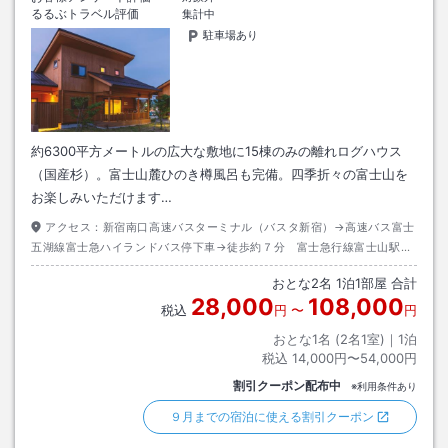
るるぶトラベル評価
集計中
駐車場あり
約6300平方メートルの広大な敷地に15棟のみの離れログハウス
（国産杉）。富士山麓ひのき樽風呂も完備。四季折々の富士山を
お楽しみいただけます…
アクセス：
新宿南口高速バスターミナル（バスタ新宿）→高速バス富士
五湖線富士急ハイランドバス停下車→徒歩約７分 富士急行線富士山駅→
タクシー約５分
おとな
2
名
1
泊
1
部屋 合計
28,000
108,000
税込
円
〜
円
おとな1名 (
2
名1室)｜
1
泊
税込
14,000円〜54,000円
割引クーポン配布中
※利用条件あり
９月までの宿泊に使える割引クーポン