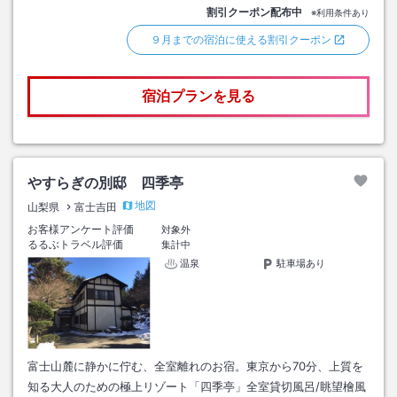
割引クーポン配布中
※利用条件あり
９月までの宿泊に使える割引クーポン
宿泊プランを見る
やすらぎの別邸 四季亭
地図
山梨県
富士吉田
お客様アンケート評価
対象外
るるぶトラベル評価
集計中
温泉
駐車場あり
富士山麓に静かに佇む、全室離れのお宿。東京から70分、上質を
知る大人のための極上リゾート「四季亭」全室貸切風呂/眺望檜風