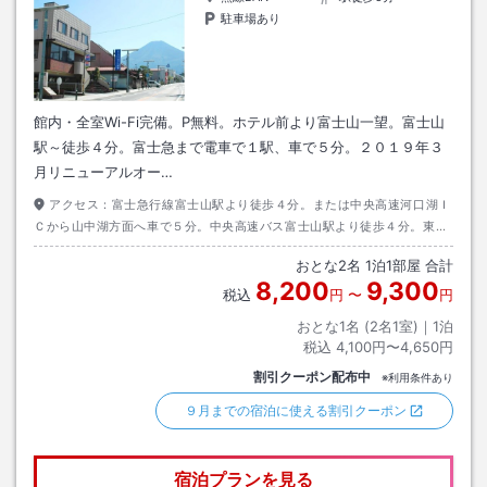
駐車場あり
館内・全室Wi-Fi完備。P無料。ホテル前より富士山一望。富士山
駅～徒歩４分。富士急まで電車で１駅、車で５分。２０１９年３
月リニューアルオー…
アクセス：
富士急行線富士山駅より徒歩４分。または中央高速河口湖Ｉ
Ｃから山中湖方面へ車で５分。中央高速バス富士山駅より徒歩４分。東名
高速御殿場ＩＣ東富士五湖道路経由富士吉田ＩＣから車で５分。
おとな
2
名
1
泊
1
部屋 合計
8,200
9,300
税込
円
〜
円
おとな1名 (
2
名1室)｜
1
泊
税込
4,100円〜4,650円
割引クーポン配布中
※利用条件あり
９月までの宿泊に使える割引クーポン
宿泊プランを見る