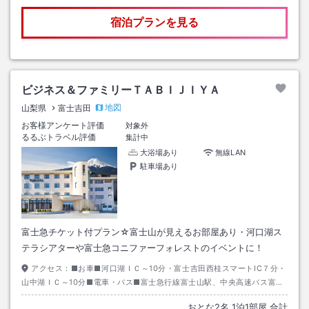
宿泊プランを見る
ビジネス＆ファミリーＴＡＢＩＪＩＹＡ
地図
山梨県
富士吉田
お客様アンケート評価
対象外
るるぶトラベル評価
集計中
大浴場あり
無線LAN
駐車場あり
富士急チケット付プラン☆富士山が見えるお部屋あり・河口湖ス
テラシアターや富士急コニファーフォレストのイベントに！
アクセス：
■お車■河口湖ＩＣ～10分・富士吉田西桂スマートIC７分・
山中湖ＩＣ～10分■電車・バス■富士急行線富士山駅、中央高速バス富士
山駅下車、タクシー５分）
おとな
2
名
1
泊
1
部屋 合計