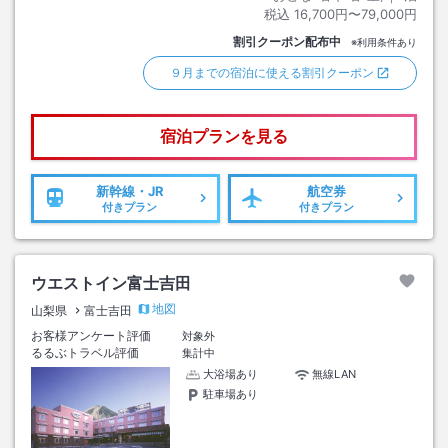
税込
16,700円〜79,000円
割引クーポン配布中
※利用条件あり
９月までの宿泊に使える割引クーポン
宿泊プランを見る
新幹線・JR
航空券
付きプラン
付きプラン
ウエストイン富士吉田
地図
山梨県
富士吉田
お客様アンケート評価
対象外
るるぶトラベル評価
集計中
大浴場あり
無線LAN
駐車場あり