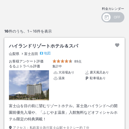
料金カレンダー
16
件のうち、
1～16
件を表示
ハイランドリゾートホテル＆スパ
地図
山梨県
富士吉田
お客様アンケート評価
89点
るるぶトラベル評価
集計中
大浴場あり
露天風呂あり
温泉
駐車場あり
富士山を目の前に望むリゾートホテル。富士急ハイランドへの開
園前優先入場や、「ふじやま温泉」入館無料などオフィシャルホ
テル限定の特典満載！
アクセス：
私鉄富士急行富士山駅→タクシー約７分