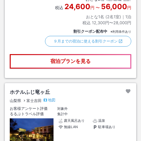
24,600
56,000
税込
円
〜
円
おとな1名 (
2
名1室)｜
1
泊
税込
12,300円〜28,000円
割引クーポン配布中
※利用条件あり
９月までの宿泊に使える割引クーポン
宿泊プランを見る
ホテルふじ竜ヶ丘
地図
山梨県
富士吉田
お客様アンケート評価
対象外
るるぶトラベル評価
集計中
露天風呂あり
温泉
無線LAN
駐車場あり