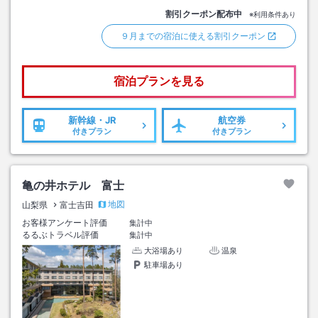
割引クーポン配布中
※利用条件あり
９月までの宿泊に使える割引クーポン
宿泊プランを見る
新幹線・JR
航空券
付きプラン
付きプラン
亀の井ホテル 富士
地図
山梨県
富士吉田
お客様アンケート評価
集計中
るるぶトラベル評価
集計中
大浴場あり
温泉
駐車場あり