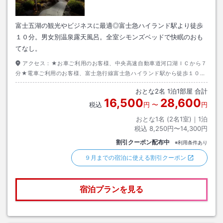
富士五湖の観光やビジネスに最適◎富士急ハイランド駅より徒歩
１０分。男女別温泉露天風呂。全室シモンズベッドで快眠のおも
てなし。
アクセス：
★お車ご利用のお客様、中央高速自動車道河口湖ＩＣから７
分★電車ご利用のお客様、富士急行線富士急ハイランド駅から徒歩１０分
★高速バスご利用のお客様、富士吉田駅からタクシー５分
おとな
2
名
1
泊
1
部屋 合計
16,500
28,600
税込
円
〜
円
おとな1名 (
2
名1室)｜
1
泊
税込
8,250円〜14,300円
割引クーポン配布中
※利用条件あり
９月までの宿泊に使える割引クーポン
宿泊プランを見る