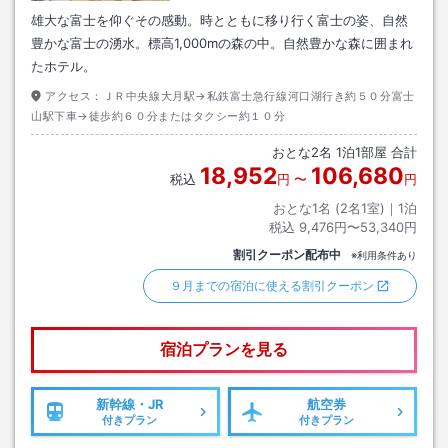
雄大な富士を仰ぐその感動。時とともに移り行く富士の姿、自然
豊かな富士の湧水。標高1,000mの森の中。自然豊かな森に囲まれ
たホテル。
アクセス：
ＪＲ中央線大月駅→私鉄富士急行線河口湖行き約５０分富士
山駅下車→徒歩約６０分またはタクシー約１０分
おとな
2
名
1
泊
1
部屋 合計
18,952
106,680
税込
円
〜
円
おとな1名 (
2
名1室)｜
1
泊
税込
9,476円〜53,340円
割引クーポン配布中
※利用条件あり
９月までの宿泊に使える割引クーポン
宿泊プランを見る
新幹線・JR
航空券
付きプラン
付きプラン