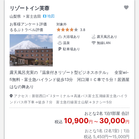
リゾートイン芙蓉
地図
山梨県
富士吉田
お客様アンケート評価
対象外
るるぶトラベル評価
3.8
大浴場あり
露天風呂あり
温泉
無線LAN
駐車場あり
露天風呂充実の『温泉付きリゾート型ビジネスホテル』 全室wi-
fi無料・富士急ハイランド徒歩13分 河口湖ＩＣ車で５分！居酒屋
はなの舞あり
アクセス：
新宿西口ﾊﾞｽターミナル→高速バス富士五湖線富士急ハイラ
ンドバス停下車→徒歩７分 富士急行線富士山駅→タクシー5分
おとな
2
名
1
泊
1
部屋 合計
10,900
30,000
税込
円
〜
円
おとな1名 (
2
名1室)｜
1
泊
税込
5,450円〜15,000円