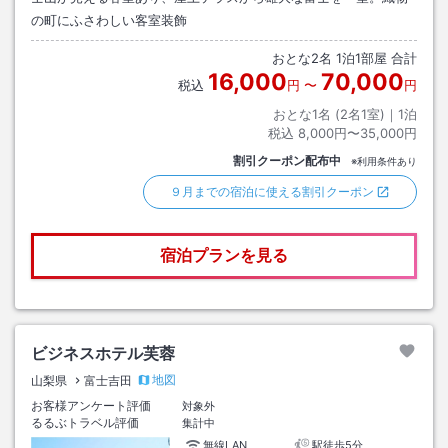
の町にふさわしい客室装飾
おとな
2
名
1
泊
1
部屋 合計
16,000
70,000
税込
円
〜
円
おとな1名 (
2
名1室)｜
1
泊
税込
8,000円〜35,000円
割引クーポン配布中
※利用条件あり
９月までの宿泊に使える割引クーポン
宿泊プランを見る
ビジネスホテル芙蓉
地図
山梨県
富士吉田
お客様アンケート評価
対象外
るるぶトラベル評価
集計中
無線LAN
駅徒歩5分