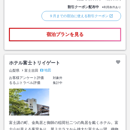
割引クーポン配布中
※利用条件あり
９月までの宿泊に使える割引クーポン
宿泊プランを見る
ホテル富士トリイゲート
地図
山梨県
富士吉田
お客様アンケート評価
対象外
るるぶトラベル評価
集計中
富士講の町、金鳥居と御師の稲荷社二つの鳥居を戴くホテル。富
士山が見える客室あり、屋上テラスから雄大な富士を一望。織物