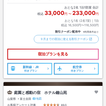
おとな
2
名
1
泊
1
部屋 合計
33,000
233,000
税込
円
〜
円
おとな1名 (
2
名1室)｜
1
泊
税込
16,500円〜116,500円
割引クーポン配布中
※利用条件あり
９月までの宿泊に使える割引クーポン
宿泊プランを見る
新幹線・JR
航空券
付きプラン
付きプラン
庭園と感動の宿 ホテル鐘山苑
地図
山梨県
富士吉田
お客様アンケート評価
89点