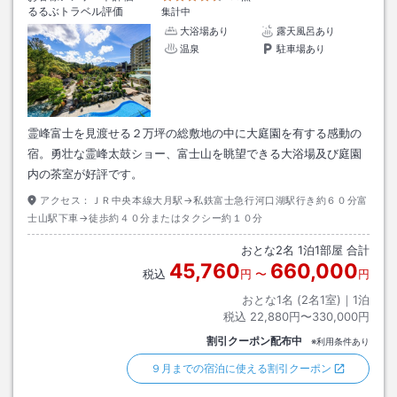
るるぶトラベル評価
集計中
大浴場あり
露天風呂あり
温泉
駐車場あり
霊峰富士を見渡せる２万坪の総敷地の中に大庭園を有する感動の
宿。勇壮な霊峰太鼓ショー、富士山を眺望できる大浴場及び庭園
内の茶室が好評です。
アクセス：
ＪＲ中央本線大月駅→私鉄富士急行河口湖駅行き約６０分富
士山駅下車→徒歩約４０分またはタクシー約１０分
おとな
2
名
1
泊
1
部屋 合計
45,760
660,000
税込
円
〜
円
おとな1名 (
2
名1室)｜
1
泊
税込
22,880円〜330,000円
割引クーポン配布中
※利用条件あり
９月までの宿泊に使える割引クーポン