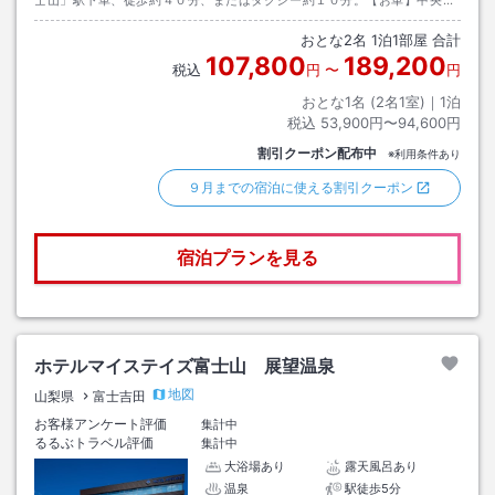
士山」駅下車、徒歩約４０分、またはタクシー約１０分。【お車】中央高
速、河口湖ＩＣより国道１３９号線へ。
おとな
2
名
1
泊
1
部屋 合計
107,800
189,200
税込
円
〜
円
おとな1名 (
2
名1室)｜
1
泊
税込
53,900円〜94,600円
割引クーポン配布中
※利用条件あり
９月までの宿泊に使える割引クーポン
宿泊プランを見る
ホテルマイステイズ富士山 展望温泉
地図
山梨県
富士吉田
お客様アンケート評価
集計中
るるぶトラベル評価
集計中
大浴場あり
露天風呂あり
温泉
駅徒歩5分