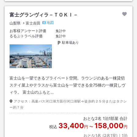
富士グランヴィラ－ＴＯＫＩ－
地図
山梨県
富士吉田
お客様アンケート評価
集計中
るるぶトラベル評価
集計中
駐車場あり
富士山を一望できるプライベート空間。ラウンジのある一棟貸切
ステイ屋上やテラスから富士山を一望できる全75棟の一棟貸しヴ
ィラ。 富士山のふもと…
アクセス：
高速バス河口湖方面行河口湖駅→徒歩約２５分またはタクシ
ー約７分
おとな
2
名
1
泊
1
部屋 合計
33,400
158,000
税込
円
〜
円
おとな1名 (
2
名1室)｜
1
泊