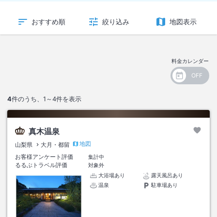
おすすめ順
絞り込み
地図表示
料金カレンダー
4
件のうち、
1～4
件を表示
真木温泉
地図
山梨県
大月・都留
お客様アンケート評価
集計中
るるぶトラベル評価
対象外
大浴場あり
露天風呂あり
温泉
駐車場あり