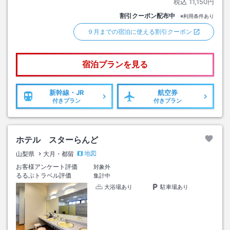
税込
11,150円
割引クーポン配布中
※利用条件あり
９月までの宿泊に使える割引クーポン
宿泊プランを見る
新幹線・JR
航空券
付きプラン
付きプラン
ホテル スターらんど
地図
山梨県
大月・都留
お客様アンケート評価
対象外
るるぶトラベル評価
集計中
大浴場あり
駐車場あり