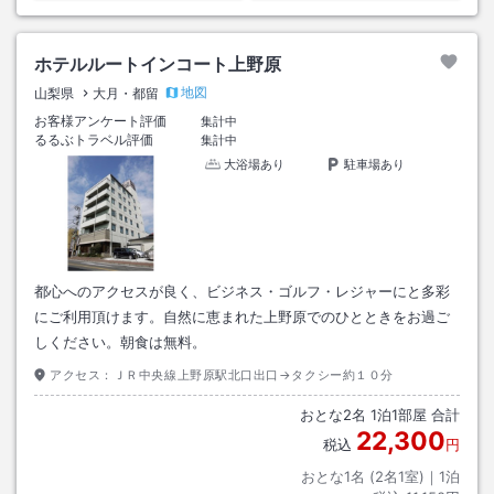
ホテルルートインコート上野原
地図
山梨県
大月・都留
お客様アンケート評価
集計中
るるぶトラベル評価
集計中
大浴場あり
駐車場あり
都心へのアクセスが良く、ビジネス・ゴルフ・レジャーにと多彩
にご利用頂けます。自然に恵まれた上野原でのひとときをお過ご
しください。朝食は無料。
アクセス：
ＪＲ中央線上野原駅北口出口→タクシー約１０分
おとな
2
名
1
泊
1
部屋 合計
22,300
税込
円
おとな1名 (
2
名1室)｜
1
泊