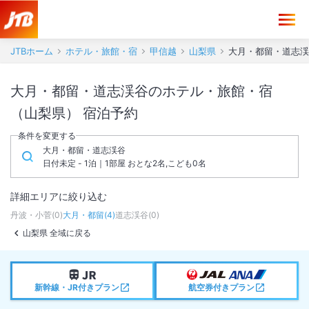
JTBホーム
ホテル・旅館・宿
甲信越
山梨県
大月・都留・道志渓
大月・都留・道志渓谷のホテル・旅館・宿
（山梨県） 宿泊予約
条件を変更する
大月・都留・道志渓谷
日付未定 - 1泊｜1部屋 おとな2名,こども0名
詳細エリアに絞り込む
丹波・小菅
(
0
)
大月・都留
(
4
)
道志渓谷
(
0
)
山梨県 全域に戻る
新幹線・JR付きプラン
航空券付きプラン