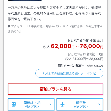
一万坪の敷地に広大な庭園と客室全てに露天風呂が付く。効能豊
かな温泉と山里川の素材を使用した会席料理。心落ちつく静かな
雰囲気をご堪能下さい。
アクセス：
ＪＲ中央本線大月駅→バスハマイバ前行き約１５分辻下車→
徒歩約５分
おとな
2
名
1
泊
1
部屋 合計
62,000
76,000
税込
円
〜
円
おとな1名 (
2
名1室)｜
1
泊
税込
31,000円〜38,000円
割引クーポン配布中
※利用条件あり
９月までの宿泊に使える割引クーポン
宿泊プランを見る
新幹線・JR
航空券
付きプラン
付きプラン