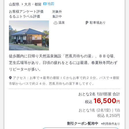
地図
山梨県
大月・都留
お客様アンケート評価
対象外
るるぶトラベル評価
集計中
温泉
駐車場あり
徒歩圏内に日帰り天然温泉施設「芭蕉月待ちの湯」、ＢＢＱ場、
芝生広場等があり、日頃の疲れをとるには最適。春夏秋冬問わず
リピーターが多い。
アクセス：
お車で→最寄の都留ＩＣからお車で約２０分。バスで→都留
市駅からバスで約２４分、芭蕉月待ちの湯下車してすぐ。
おとな
2
名
1
泊
1
部屋 合計
16,500
税込
円
おとな1名 (
2
名1室)｜
1
泊
税込
8,250円
割引クーポン配布中
※利用条件あり