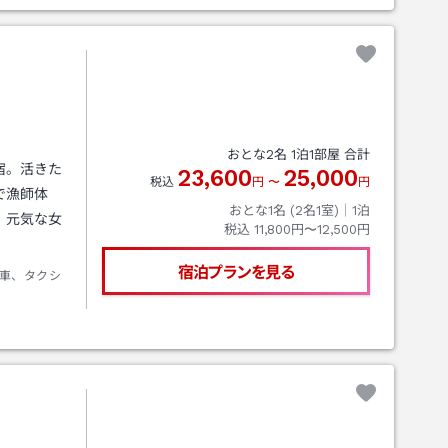
おとな
2
名
1
泊
1
部屋 合計
宿。活きた
23,600
25,000
税込
円
〜
円
で漁師体
おとな1名 (
2
名1室)｜
1
泊
。元気な女
税込
11,800円〜12,500円
宿泊プランを見る
車、タクシ