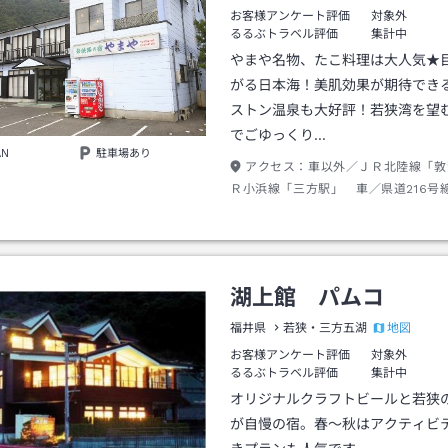
お客様アンケート評価
対象外
るるぶトラベル評価
集計中
やまや名物、たこ料理は大人気★
がる日本海！美肌効果が期待でき
ストン温泉も大好評！若狭湾を望
でごゆっくり…
AN
駐車場あり
アクセス：
車以外／ＪＲ北陸線「敦
Ｒ小浜線「三方駅」 車／県道216号線
号～国道27号～敦賀インター～北陸
インター～敦賀インター～常神半島、
分）
湖上館 パムコ
地図
福井県
若狭・三方五湖
お客様アンケート評価
対象外
るるぶトラベル評価
集計中
オリジナルクラフトビールと若狭
が自慢の宿。春～秋はアクティビ