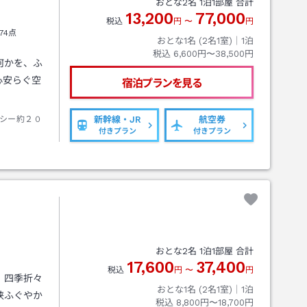
おとな
2
名
1
泊
1
部屋 合計
13,200
77,000
税込
円
〜
円
74点
おとな1名 (
2
名1室)｜
1
泊
税込
6,600円〜38,500円
何かを、ふ
心安らぐ空
宿泊プランを見る
。
シー約２０
新幹線・JR
航空券
付きプラン
付きプラン
おとな
2
名
1
泊
1
部屋 合計
17,600
37,400
税込
円
〜
円
、四季折々
おとな1名 (
2
名1室)｜
1
泊
狭ふぐやか
税込
8,800円〜18,700円