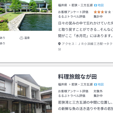
地図
福井県
若狭・三方五湖
お客様アンケート評価
るるぶトラベル評価
集計中
日々の営みの中で忘れかけていた
と取り戻すことができる…そんな
間がここ「水月花」にはあります
あり
温泉
あり
アクセス：
ＪＲ小浜線三方駅→タク
分
料理旅館なが田
地図
福井県
若狭・三方五湖
お客様アンケート評価
対象外
るるぶトラベル評価
集計中
若狭湾と三方五湖の中間に位置し
の新鮮な魚の活き造りや冬季の若