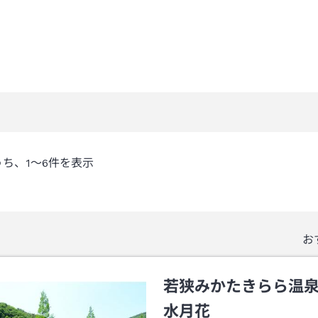
うち、
1～6
件を表示
お
若狭みかたきらら温
水月花