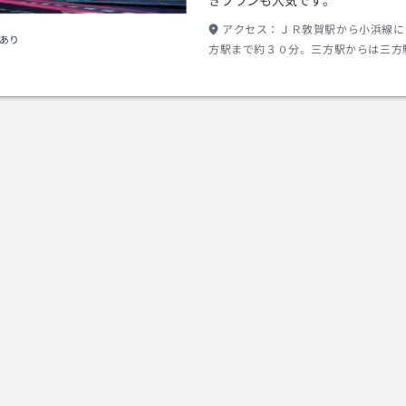
きプランも人気です。
アクセス：
ＪＲ敦賀駅から小浜線に
あり
方駅まで約３０分。三方駅からは三方
「常神」行き（２０分）にて「海山」
停より徒歩約１分。※バスは１日５本
ざいませんのでご注意ください。