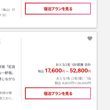
宿泊プランを見る
（海山）行
７分）
荘
おとな
2
名
1
泊
1
部屋 合計
泉宿「虹岳
17,600
52,800
税込
円
〜
円
な一軒宿。
おとな1名 (
2
名1室)｜
1
泊
感じながら
税込
8,800円〜26,400円
利用が便
宿泊プランを見る
三方ICよ
で５分（事
ます）