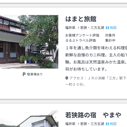
はまと旅館
地図
福井県
若狭・三方五湖
お客様アンケート評価
対象外
るるぶトラベル評価
集計中
１年を通し魚介類を味わえる料理
新鮮な自慢のカニ料理。主人の船
験。お風呂は天然温泉みかた温泉
将がお待ちしています。
駐車場あり
アクセス：
ＪＲ小浜線「三方」駅下
ー約２０分。
若狭路の宿 やまや
地図
福井県
若狭・三方五湖