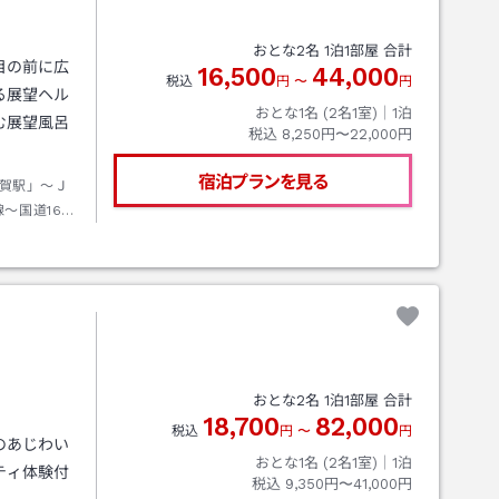
おとな
2
名
1
泊
1
部屋 合計
目の前に広
16,500
44,000
税込
円
〜
円
る展望ヘル
おとな1名 (
2
名1室)｜
1
泊
む展望風呂
税込
8,250円〜22,000円
宿泊プランを見る
賀駅」～Ｊ
～国道162
自動車道敦賀
遊子（約50
おとな
2
名
1
泊
1
部屋 合計
18,700
82,000
税込
円
〜
円
のあじわい
おとな1名 (
2
名1室)｜
1
泊
ティ体験付
税込
9,350円〜41,000円