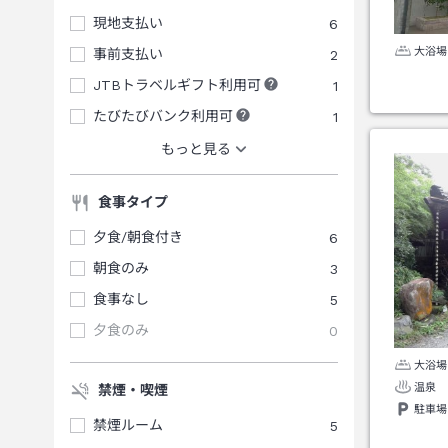
現地支払い
6
大浴場
事前支払い
2
JTBトラベルギフト利用可
1
たびたびバンク利用可
1
もっと見る
食事タイプ
夕食/朝食付き
6
朝食のみ
3
食事なし
5
夕食のみ
0
大浴場
温泉
禁煙・喫煙
駐車場
禁煙ルーム
5