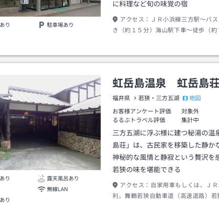
に料理など旬の味覚の宿
アクセス：
ＪＲ小浜線三方駅～バス
あり
駐車場あり
き（約１５分）海山駅下車～徒歩（約
虹岳島温泉 虹岳島
地図
福井県
若狭・三方五湖
お客様アンケート評価
対象外
るるぶトラベル評価
集計中
三方五湖に浮ぶ様に建つ秘湯の温
島荘」は、古民家を移築した静か
神秘的な風情と静寂という贅沢を
若狭の味を堪能できる
あり
露天風呂あり
アクセス：
自家用車もしくは、ＪＲ
無線LAN
利。舞鶴若狭自動車道（高速道路）若狭
あり
り車で５分。ＪＲ小浜線気山駅から車
前に連絡いただければ無料送迎いたし