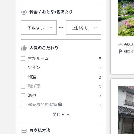
料金 / おとな1名あたり
〜
下限なし
上限なし
大浴場
人気のこだわり
駐車場
禁煙ルーム
5
ツイン
2
和室
6
和洋室
0
温泉
3
露天風呂付客室
0
閉じる
お支払方法