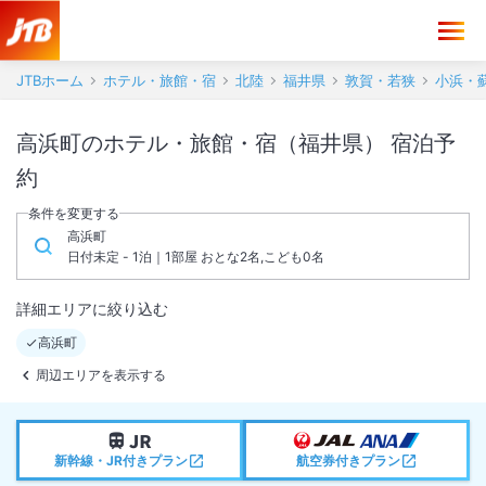
JTBホーム
ホテル・旅館・宿
北陸
福井県
敦賀・若狭
小浜・蘇
高浜町のホテル・旅館・宿（福井県） 宿泊予
約
条件を変更する
高浜町
日付未定 - 1泊｜1部屋 おとな2名,こども0名
詳細エリアに絞り込む
高浜町
周辺エリアを表示する
新幹線・JR付きプラン
航空券付きプラン