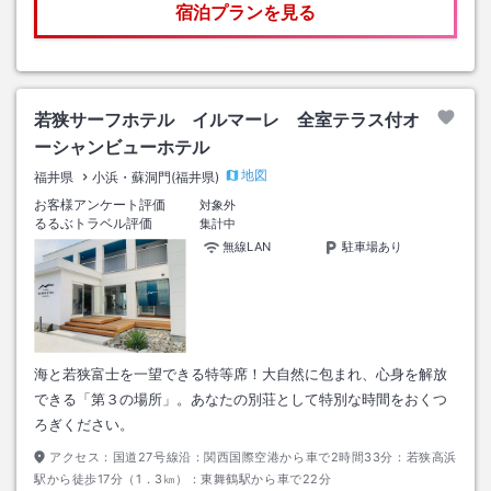
宿泊プランを見る
若狭サーフホテル イルマーレ 全室テラス付オ
ーシャンビューホテル
地図
福井県
小浜・蘇洞門(福井県)
お客様アンケート評価
対象外
るるぶトラベル評価
集計中
無線LAN
駐車場あり
海と若狭富士を一望できる特等席！大自然に包まれ、心身を解放
できる「第３の場所」。あなたの別荘として特別な時間をおくつ
ろぎください。
アクセス：
国道27号線沿：関西国際空港から車で2時間33分：若狭高浜
駅から徒歩17分（1．3㎞）：東舞鶴駅から車で22分