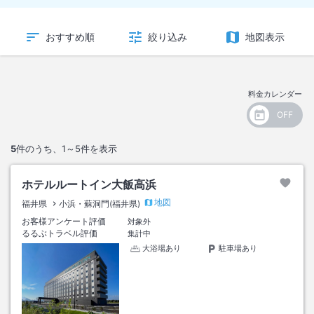
おすすめ順
絞り込み
地図表示
料金カレンダー
5
件のうち、
1～5
件を表示
ホテルルートイン大飯高浜
地図
福井県
小浜・蘇洞門(福井県)
お客様アンケート評価
対象外
るるぶトラベル評価
集計中
大浴場あり
駐車場あり