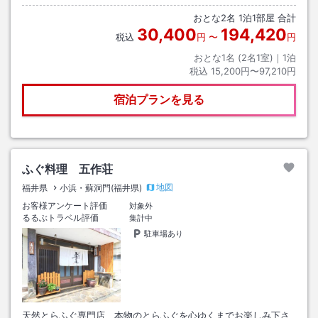
おとな
2
名
1
泊
1
部屋 合計
30,400
194,420
税込
円
〜
円
おとな1名 (
2
名1室)｜
1
泊
税込
15,200円〜97,210円
宿泊プランを見る
ふぐ料理 五作荘
地図
福井県
小浜・蘇洞門(福井県)
お客様アンケート評価
対象外
るるぶトラベル評価
集計中
駐車場あり
天然とらふぐ専門店 本物のとらふぐを心ゆくまでお楽しみ下さ