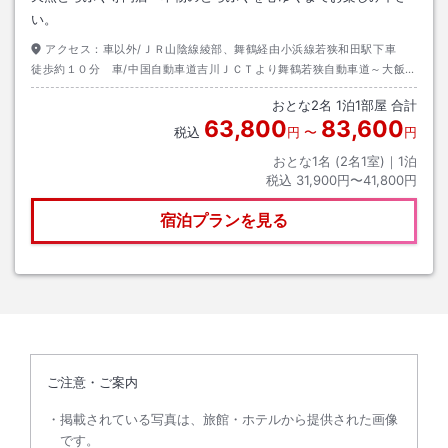
い。
アクセス：
車以外/ＪＲ山陰線綾部、舞鶴経由小浜線若狭和田駅下車
徒歩約１０分 車/中国自動車道吉川ＪＣＴより舞鶴若狭自動車道～大飯高
浜ＩＣ～高浜方面約５分 Ｒ27小浜方面若狭和田駅前信号左 ２つ目信号
おとな
2
名
1
泊
1
部屋 合計
右折
63,800
83,600
税込
円
〜
円
おとな1名 (
2
名1室)｜
1
泊
税込
31,900円〜41,800円
宿泊プランを見る
ご注意・ご案内
掲載されている写真は、旅館・ホテルから提供された画像
です。