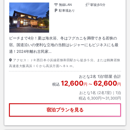
無線LAN
駅徒歩5分
駐車場あり
ビーチまで4分！夏は海水浴、冬はフグカニを満喫できる若狭の
宿。国道沿いの便利な立地の当館はレジャーにもビジネスにも最
適！2024年離れ古民家…
アクセス：
ＪＲ西日本小浜線若狭和田駅から徒歩５分。または鶴舞若狭
高速道大飯高浜ＩＣから高浜方面へ８ｋｍ。
おとな
2
名
1
泊
1
部屋 合計
12,600
62,600
税込
円
〜
円
おとな1名 (
2
名1室)｜
1
泊
税込
6,300円〜31,300円
宿泊プランを見る