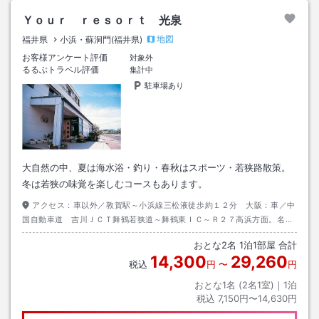
Ｙｏｕｒ ｒｅｓｏｒｔ 光泉
地図
福井県
小浜・蘇洞門(福井県)
お客様アンケート評価
対象外
るるぶトラベル評価
集計中
駐車場あり
大自然の中、夏は海水浴・釣り・春秋はスポーツ・若狭路散策。
冬は若狭の味覚を楽しむコースもあります。
アクセス：
車以外／敦賀駅～小浜線三松液徒歩約１２分 大阪：車／中
国自動車道 吉川ＪＣＴ舞鶴若狭道～舞鶴東ＩＣ～Ｒ２７高浜方面。名古
屋：車／名神～北陸道 敦賀ＪＣＴ舞鶴若狭自動車道～小浜西ＩＣ～Ｒ２
おとな
2
名
1
泊
1
部屋 合計
７を舞鶴方向へ
14,300
29,260
税込
円
〜
円
おとな1名 (
2
名1室)｜
1
泊
税込
7,150円〜14,630円