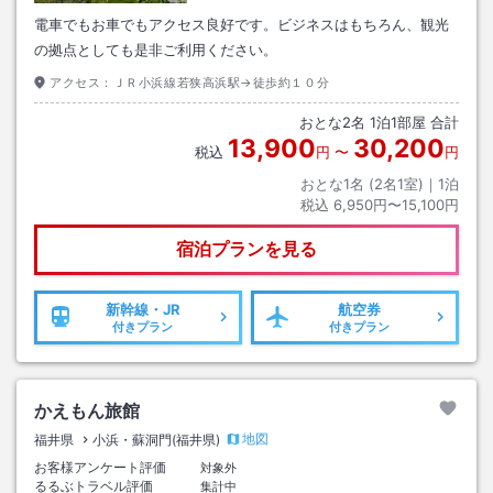
電車でもお車でもアクセス良好です。ビジネスはもちろん、観光
の拠点としても是非ご利用ください。
アクセス：
ＪＲ小浜線若狭高浜駅→徒歩約１０分
おとな
2
名
1
泊
1
部屋 合計
13,900
30,200
税込
円
〜
円
おとな1名 (
2
名1室)｜
1
泊
税込
6,950円〜15,100円
宿泊プランを見る
新幹線・JR
航空券
付きプラン
付きプラン
かえもん旅館
地図
福井県
小浜・蘇洞門(福井県)
お客様アンケート評価
対象外
るるぶトラベル評価
集計中