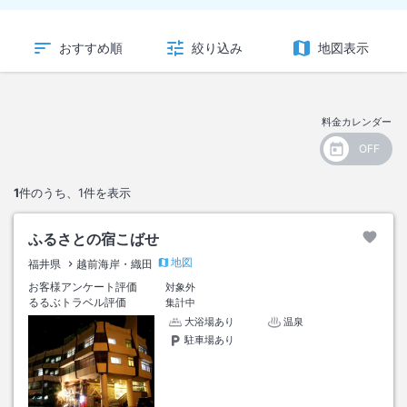
おすすめ順
絞り込み
地図表示
料金カレンダー
1
件のうち、
1
件を表示
ふるさとの宿こばせ
地図
福井県
越前海岸・織田
お客様アンケート評価
対象外
るるぶトラベル評価
集計中
大浴場あり
温泉
駐車場あり