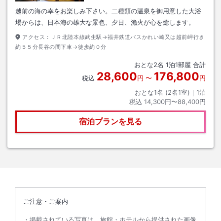
越前の海の幸をお楽しみ下さい。二種類の温泉を御用意した大浴
場からは、日本海の雄大な景色、夕日、漁火が心を癒します。
アクセス：
ＪＲ北陸本線武生駅→福井鉄道バスかれい崎又は越前岬行き
約５５分長谷の間下車→徒歩約０分
おとな
2
名
1
泊
1
部屋 合計
28,600
176,800
税込
円
〜
円
おとな1名 (
2
名1室)｜
1
泊
税込
14,300円〜88,400円
宿泊プランを見る
ご注意・ご案内
掲載されている写真は、旅館・ホテルから提供された画像