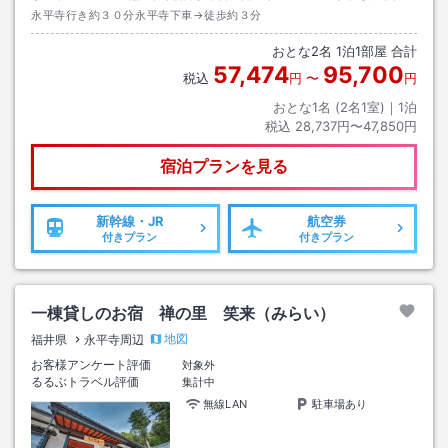
永平寺行き約３０分永平寺下車→徒歩約３分
おとな
2
名
1
泊
1
部屋 合計
57,474
95,700
税込
円
〜
円
おとな1名 (
2
名1室)｜
1
泊
税込
28,737円〜47,850円
宿泊プランを見る
新幹線・JR
航空券
付きプラン
付きプラン
一棟貸しのお宿 禅の里 笑来（みらい）
地図
福井県
永平寺周辺
お客様アンケート評価
対象外
るるぶトラベル評価
集計中
無線LAN
駐車場あり