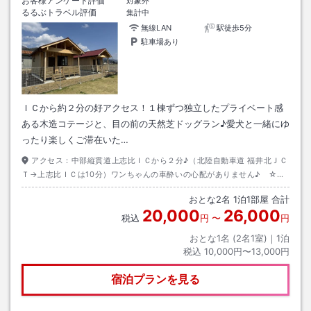
お客様アンケート評価
対象外
るるぶトラベル評価
集計中
無線LAN
駅徒歩5分
駐車場あり
ＩＣから約２分の好アクセス！１棟ずつ独立したプライベート感
ある木造コテージと、目の前の天然芝ドッグラン♪愛犬と一緒にゆ
ったり楽しくご滞在いた…
アクセス：
中部縦貫道上志比ＩＣから２分♪（北陸自動車道 福井北ＪＣ
Ｔ→上志比ＩＣは10分）ワンちゃんの車酔いの心配がありません♪ ☆大
本山永平寺…１６分☆恐竜博物館…２０分☆丸岡城…２０分☆一乗谷朝倉
おとな
2
名
1
泊
1
部屋 合計
氏遺跡…２７分☆スキージャム勝山…３０分 ワンちゃんにも負担のない
20,000
26,000
訪問をお楽しみください♪
税込
円
〜
円
おとな1名 (
2
名1室)｜
1
泊
税込
10,000円〜13,000円
宿泊プランを見る