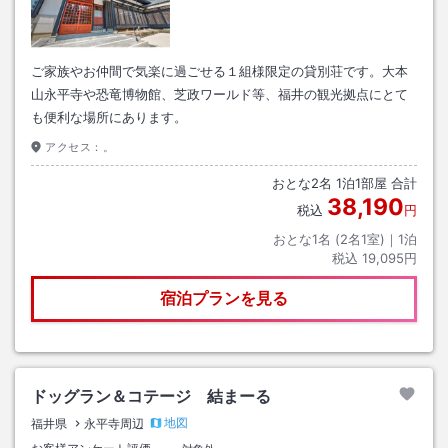
ご家族やお仲間で気楽に過ごせる１組様限定の貸別荘です。大本
山永平寺や恐竜博物館、芝政ワールド等、福井の観光拠点にとて
も便利な場所にあります。
アクセス：
。
おとな
2
名
1
泊
1
部屋 合計
38,190
税込
円
おとな1名 (
2
名1室)｜
1
泊
税込
19,095円
宿泊プランを見る
ドッグラン＆コテージ 結まーる
地図
福井県
永平寺周辺