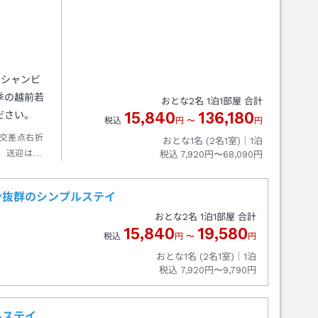
ーシャンビ
季の越前若
おとな
2
名
1
泊
1
部屋 合計
15,840
136,180
ださい。
税込
円
〜
円
交差点右折
おとな1名 (
2
名1室)｜
1
泊
。送迎は大
税込
7,920円〜68,090円
ン抜群のシンプルステイ
おとな
2
名
1
泊
1
部屋 合計
15,840
19,580
税込
円
〜
円
おとな1名 (
2
名1室)｜
1
泊
税込
7,920円〜9,790円
ルステイ