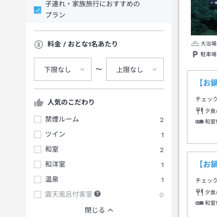
子連れ・家族旅行におすすめの
プラン
料金 / おとな1名あたり
大浴場
駐車場
〜
下限なし
上限なし
【お
チェッ
人気のこだわり
夕食
禁煙ルーム
2
和室
ツイン
1
和室
2
【お
和洋室
1
温泉
1
チェッ
夕食
露天風呂付客室
0
和室
閉じる