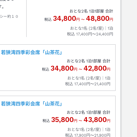
す。
おとな
2
名
1
泊
1
部屋 合計
シー約１０
34,800
48,800
税込
円
〜
円
おとな1名 (
2
名1室)｜
1
泊
税込
17,400円〜24,400円
 若狭湾四季彩会席「山茶花」
おとな
2
名
1
泊
1
部屋 合計
34,800
42,800
税込
円
〜
円
おとな1名 (
2
名1室)｜
1
泊
税込
17,400円〜21,400円
 若狭湾四季彩会席「山茶花」
おとな
2
名
1
泊
1
部屋 合計
35,800
43,800
税込
円
〜
円
おとな1名 (
2
名1室)｜
1
泊
税込
17,900円〜21,900円