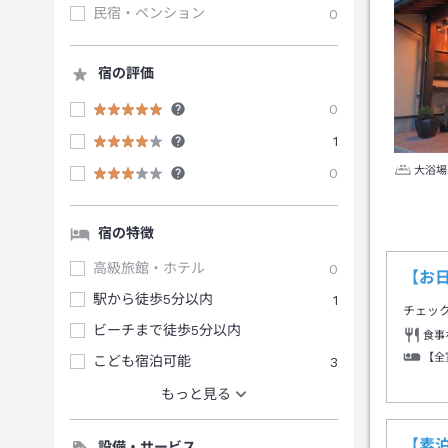
民宿・ペンション
0
宿の評価
0
1
大浴場
0
宿の特徴
高級旅館・ホテル
0
【お
駅から徒歩5分以内
1
チェッ
ビーチまで徒歩5分以内
食事
【全
こども宿泊可能
3
もっと見る
【素
設備・サービス