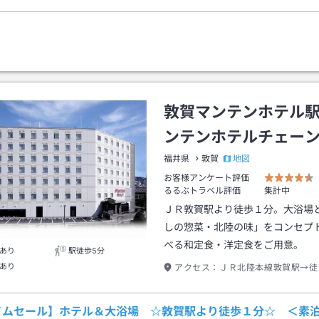
敦賀マンテンホテル
ンテンホテルチェー
地図
福井県
敦賀
お客様アンケート評価
るるぶトラベル評価
集計中
ＪＲ敦賀駅より徒歩１分。大浴場
しの惣菜・北陸の味」をコンセプ
べる和定食・洋定食をご用意。
あり
駅徒歩5分
あり
アクセス：
ＪＲ北陸本線敦賀駅→徒
イムセール】ホテル＆大浴場 ☆敦賀駅より徒歩１分☆ ＜素