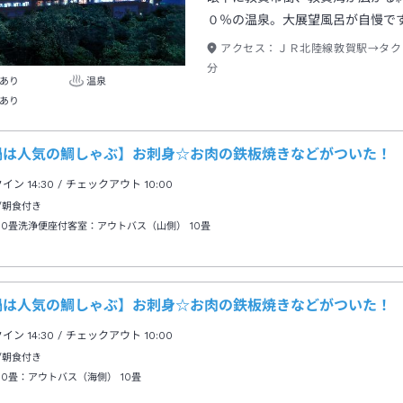
０％の温泉。大展望風呂が自慢で
アクセス：
ＪＲ北陸線敦賀駅→タク
分
あり
温泉
あり
鍋は人気の鯛しゃぶ】お刺身☆お肉の鉄板焼きなどがついた！
クイン
14:30
/ チェックアウト
10:00
/朝食付き
10畳洗浄便座付客室：アウトバス（山側）
10畳
鍋は人気の鯛しゃぶ】お刺身☆お肉の鉄板焼きなどがついた！
クイン
14:30
/ チェックアウト
10:00
/朝食付き
10畳：アウトバス（海側）
10畳