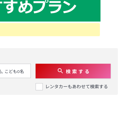
検 索 す る
レンタカーもあわせて検索する