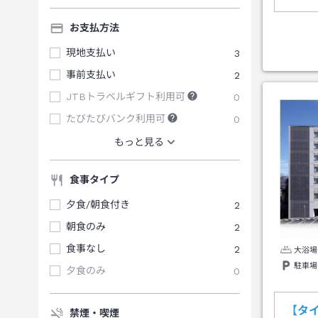
お支払方法
現地支払い
3
事前支払い
2
JTBトラベルギフト利用可
0
たびたびバンク利用可
0
もっと見る
食事タイプ
夕食/朝食付き
2
朝食のみ
2
食事なし
2
大浴場
駐車場
夕食のみ
0
【タ
禁煙・喫煙