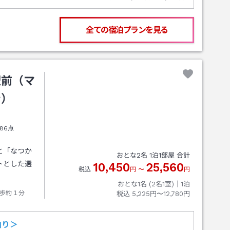
全ての宿泊プランを見る
駅前（マ
ン）
86点
と「なつか
おとな
2
名
1
泊
1
部屋 合計
トとした選
10,450
25,560
税込
円
〜
円
おとな1名 (
2
名1室)｜
1
泊
歩約１分
税込
5,225円〜12,780円
泊り＞