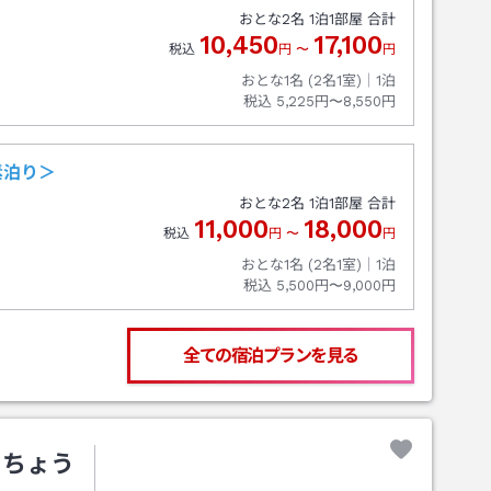
おとな
2
名
1
泊
1
部屋 合計
10,450
17,100
税込
円
〜
円
おとな1名 (
2
名1室)｜
1
泊
税込
5,225円〜8,550円
素泊り＞
おとな
2
名
1
泊
1
部屋 合計
11,000
18,000
税込
円
〜
円
おとな1名 (
2
名1室)｜
1
泊
税込
5,500円〜9,000円
全ての宿泊プランを見る
トちょう