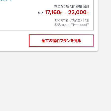
おとな
2
名
1
泊
1
部屋 合計
17,160
22,000
税込
円
〜
円
おとな1名 (
2
名1室)｜
1
泊
税込
8,580円〜11,000円
全ての宿泊プランを見る