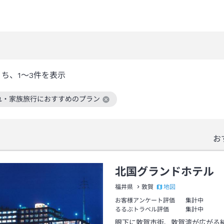
うち、
1～3
件を表示
れ・家族旅行におすすめのプラン
絞り込み条件を解除
お
北国グランドホテル
地図
福井県
敦賀
お客様アンケート評価
集計中
るるぶトラベル評価
集計中
眼下に敦賀市街、敦賀湾が広がる