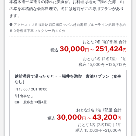
本格木造平屋造りの隠れた美食宿。お料理は地元で獲れた海、山
の幸を本格的な会席料理で。冬には越前がにの専用プランがあり
ます。
アクセス：
ＪＲ福井駅西口出口→バス越前海岸ブルーライン鮎川行き約
５０分柳原下車→タクシー約４０分
おとな
2
名
1
泊
1
部屋 合計
30,000
251,424
税込
円
〜
円
おとな1名 (
2
名1室)｜
1
泊
税込
15,000円〜125,712円
越前満月で湯ったりと・・福井を満喫 素泊りプラン（食事
なし）
IN
チェックイン
15:00
/ OUT
チェックアウト
10:00
食事なし
一般客室
10畳4畳
おとな
2
名
1
泊
1
部屋 合計
30,000
43,200
税込
円
〜
円
おとな1名 (
2
名1室)｜
1
泊
税込
15,000円〜21,600円