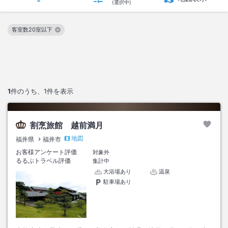
(選択中)
客室数20室以下
この絞り込み条件を解除
1
件のうち、
1
件を表示
割烹旅館 越前満月
地図
福井県
福井市
お客様アンケート評価
対象外
るるぶトラベル評価
集計中
大浴場あり
温泉
駐車場あり