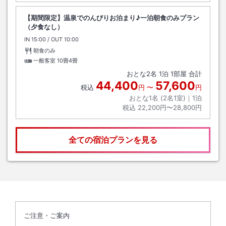
【期間限定】温泉でのんびりお泊まり♪一泊朝食のみプラン
（夕食なし）
IN
チェックイン
15:00
/ OUT
チェックアウト
10:00
朝食のみ
一般客室
10畳4畳
おとな
2
名
1
泊
1
部屋 合計
44,400
57,600
税込
円
〜
円
おとな1名 (
2
名1室)｜
1
泊
税込
22,200円〜28,800円
全ての宿泊プランを見る
ご注意・ご案内