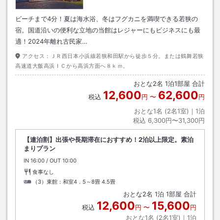
ビーチまで4分！夏は海水浴、冬はフグカニを満喫できる若狭の
宿。国道沿いの便利な立地の当館はレジャーにもビジネスにも最
適！2024年離れ古民家…
アクセス：
ＪＲ西日本小浜線若狭和田駅から徒歩５分。または鶴舞若狭
高速道大飯高浜ＩＣから高浜方面へ８ｋｍ。
おとな
2
名
1
泊
1
部屋 合計
12,600
62,600
税込
円
〜
円
おとな1名 (
2
名1室)｜
1
泊
税込
6,300円〜31,300円
【連泊割】出張や長期滞在におすすめ！2泊以上限定。素泊
まりプラン
IN
チェックイン
16:00
/ OUT
チェックアウト
10:00
食事なし
（3）東館：和室4．5～8畳
4.5畳
おとな
2
名
1
泊
1
部屋 合計
12,600
15,600
税込
円
〜
円
おとな1名 (
2
名1室)｜
1
泊