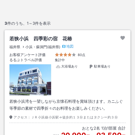
3
件のうち、
1～3
件を表示
若狭小浜 四季彩の宿 花椿
地図
福井県
小浜・蘇洞門(福井県)
お客様アンケート評価
80点
るるぶトラベル評価
集計中
大浴場あり
駐車場あり
若狭小浜湾を一望しながら京懐石料理を賞味頂けます。カニふぐ
等季節の素材で四季折々のお料理をお楽しみください。
アクセス：
ＪＲ小浜線小浜駅→徒歩約１３分またはタクシー約３分
おとな
2
名
1
泊
1
部屋 合計