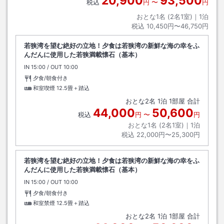
20,900
93,500
税込
円
〜
円
おとな1名 (
2
名1室)｜
1
泊
税込
10,450円〜46,750円
若狭湾を望む絶好の立地！夕食は若狭湾の新鮮な海の幸をふ
んだんに使用した若狭満載懐石（基本）
IN
チェックイン
15:00
/ OUT
チェックアウト
10:00
夕食/朝食付き
和室喫煙
12.5畳＋踏込
おとな
2
名
1
泊
1
部屋 合計
44,000
50,600
税込
円
〜
円
おとな1名 (
2
名1室)｜
1
泊
税込
22,000円〜25,300円
若狭湾を望む絶好の立地！夕食は若狭湾の新鮮な海の幸をふ
んだんに使用した若狭満載懐石（基本）
IN
チェックイン
15:00
/ OUT
チェックアウト
10:00
夕食/朝食付き
和室禁煙
12.5畳＋踏込
おとな
2
名
1
泊
1
部屋 合計