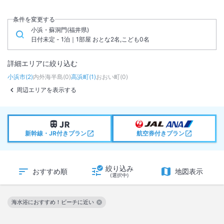
条件を変更する
小浜・蘇洞門(福井県)
日付未定 - 1泊｜1部屋 おとな2名,こども0名
詳細エリアに絞り込む
小浜市
(
2
)
内外海半島
(
0
)
高浜町
(
1
)
おおい町
(
0
)
周辺エリアを表示する
新幹線・JR付きプラン
航空券付きプラン
絞り込み
おすすめ順
地図表示
(選択中)
海水浴におすすめ！ビーチに近い
この絞り込み条件を解除