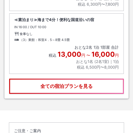
税込
6,300円〜7,800円
≪素泊まり≫海まで4分！便利な国道沿いの宿
IN
チェックイン
16:00
/ OUT
チェックアウト
10:00
食事なし
（3）東館：和室4．5～8畳
4.5畳
おとな
2
名
1
泊
1
部屋 合計
13,000
16,000
税込
円
〜
円
おとな1名 (
2
名1室)｜
1
泊
税込
6,500円〜8,000円
全ての宿泊プランを見る
ご注意・ご案内