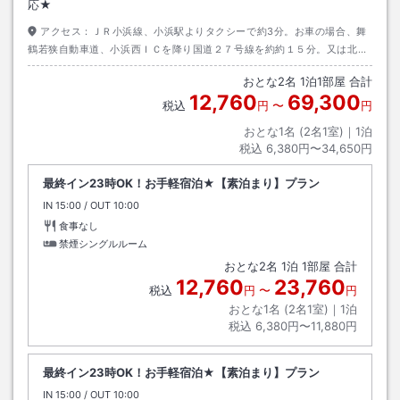
応★
アクセス：
ＪＲ小浜線、小浜駅よりタクシーで約3分。お車の場合、舞
鶴若狭自動車道、小浜西ＩＣを降り国道２７号線を約約１５分。又は北陸
自動車道・敦賀ＩＣを降り国道２７号線を約１時間。
おとな
2
名
1
泊
1
部屋 合計
12,760
69,300
税込
円
〜
円
おとな1名 (
2
名1室)｜
1
泊
税込
6,380円〜34,650円
最終イン23時OK！お手軽宿泊★【素泊まり】プラン
IN
チェックイン
15:00
/ OUT
チェックアウト
10:00
食事なし
禁煙シングルルーム
おとな
2
名
1
泊
1
部屋 合計
12,760
23,760
税込
円
〜
円
おとな1名 (
2
名1室)｜
1
泊
税込
6,380円〜11,880円
最終イン23時OK！お手軽宿泊★【素泊まり】プラン
IN
チェックイン
15:00
/ OUT
チェックアウト
10:00