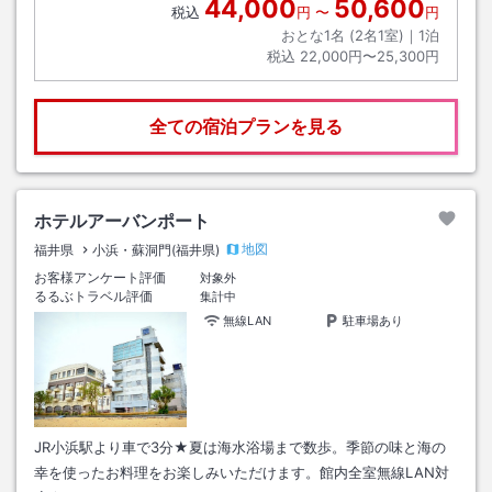
44,000
50,600
税込
円
〜
円
おとな1名 (
2
名1室)｜
1
泊
税込
22,000円〜25,300円
全ての宿泊プランを見る
ホテルアーバンポート
地図
福井県
小浜・蘇洞門(福井県)
お客様アンケート評価
対象外
るるぶトラベル評価
集計中
無線LAN
駐車場あり
JR小浜駅より車で3分★夏は海水浴場まで数歩。季節の味と海の
幸を使ったお料理をお楽しみいただけます。館内全室無線LAN対