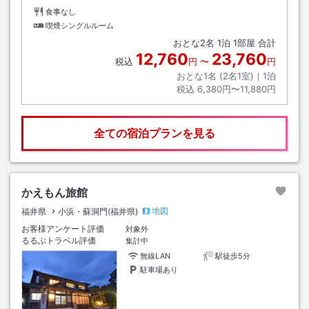
食事なし
喫煙シングルルーム
おとな
2
名
1
泊
1
部屋 合計
12,760
23,760
税込
円
〜
円
おとな1名 (
2
名1室)｜
1
泊
税込
6,380円〜11,880円
全ての宿泊プランを見る
かえもん旅館
地図
福井県
小浜・蘇洞門(福井県)
お客様アンケート評価
対象外
るるぶトラベル評価
集計中
無線LAN
駅徒歩5分
駐車場あり