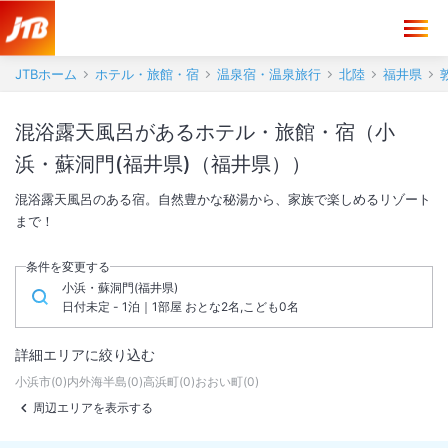
JTBホーム
ホテル・旅館・宿
温泉宿・温泉旅行
北陸
福井県
混浴露天風呂があるホテル・旅館・宿（小
浜・蘇洞門(福井県)（福井県））
混浴露天風呂のある宿。自然豊かな秘湯から、家族で楽しめるリゾート
まで！
条件を変更する
小浜・蘇洞門(福井県)
日付未定 - 1泊｜1部屋 おとな2名,こども0名
詳細エリアに絞り込む
小浜市
(
0
)
内外海半島
(
0
)
高浜町
(
0
)
おおい町
(
0
)
周辺エリアを表示する