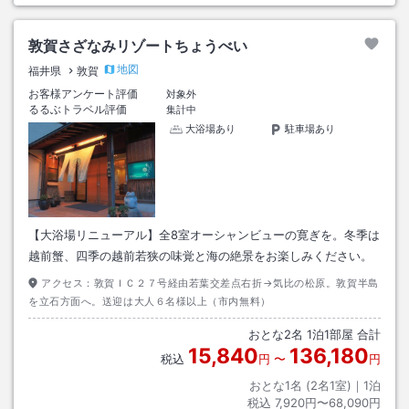
敦賀さざなみリゾートちょうべい
地図
福井県
敦賀
お客様アンケート評価
対象外
るるぶトラベル評価
集計中
大浴場あり
駐車場あり
【大浴場リニューアル】全8室オーシャンビューの寛ぎを。冬季は
越前蟹、四季の越前若狭の味覚と海の絶景をお楽しみください。
アクセス：
敦賀ＩＣ２７号経由若葉交差点右折→気比の松原。敦賀半島
を立石方面へ。送迎は大人６名様以上（市内無料）
おとな
2
名
1
泊
1
部屋 合計
15,840
136,180
税込
円
〜
円
おとな1名 (
2
名1室)｜
1
泊
税込
7,920円〜68,090円