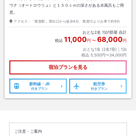
ウナ（オートロウリュ）と１５０ｃｍの深さがある水風呂もご用
意。
アクセス：
「敦賀駅」西出口から徒歩8分、敦賀ICよりお車で約8分
おとな
2
名
1
泊
1
部屋 合計
11,000
68,000
税込
円
〜
円
おとな1名 (
2
名1室)｜
1
泊
税込
5,500円〜34,000円
宿泊プランを見る
新幹線・JR
航空券
付きプラン
付きプラン
ご注意・ご案内