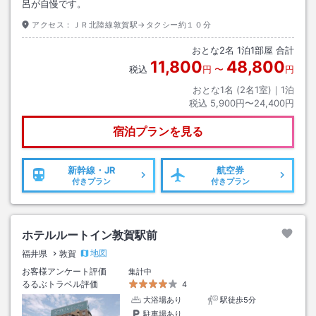
呂が自慢です。
アクセス：
ＪＲ北陸線敦賀駅→タクシー約１０分
おとな
2
名
1
泊
1
部屋 合計
11,800
48,800
税込
円
〜
円
おとな1名 (
2
名1室)｜
1
泊
税込
5,900円〜24,400円
宿泊プランを見る
新幹線・JR
航空券
付きプラン
付きプラン
ホテルルートイン敦賀駅前
地図
福井県
敦賀
お客様アンケート評価
集計中
るるぶトラベル評価
4
大浴場あり
駅徒歩5分
駐車場あり