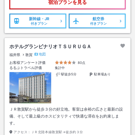
宿泊プランを見る
新幹線・JR
航空券
付きプラン
付きプラン
ホテルグランビナリオＴＳＵＲＵＧＡ
地図
福井県
敦賀
お客様アンケート評価
80点
るるぶトラベル評価
集計中
駅徒歩5分
駐車場あり
ＪＲ敦賀駅から徒歩３分の好立地。客室は余裕の広さと最新の設
備、そして最上級のホスピタリティで快適な滞在をお約束しま
す。
アクセス：
ＪＲ北陸本線敦賀駅→徒歩約３分