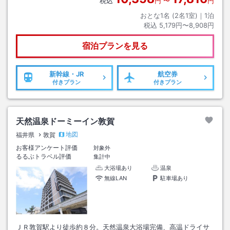
税込
円
〜
円
おとな1名 (
2
名1室)｜
1
泊
税込
5,179円〜8,908円
宿泊プランを見る
新幹線・JR
航空券
付きプラン
付きプラン
天然温泉ドーミーイン敦賀
地図
福井県
敦賀
お客様アンケート評価
対象外
るるぶトラベル評価
集計中
大浴場あり
温泉
無線LAN
駐車場あり
ＪＲ敦賀駅より徒歩約８分。天然温泉大浴場完備、高温ドライサ