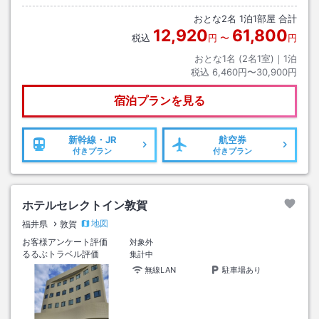
おとな
2
名
1
泊
1
部屋 合計
12,920
61,800
税込
円
〜
円
おとな1名 (
2
名1室)｜
1
泊
税込
6,460円〜30,900円
宿泊プランを見る
新幹線・JR
航空券
付きプラン
付きプラン
ホテルセレクトイン敦賀
地図
福井県
敦賀
お客様アンケート評価
対象外
るるぶトラベル評価
集計中
無線LAN
駐車場あり