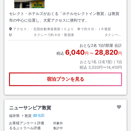
セレクト・ホテルズがおくる「ホテルセレクトイン敦賀」は敦賀
市の中心に位置し、大変アクセスに便利です。
アクセス：
・北陸自動車道敦賀ＩＣより 車で約９分・ＪＲ敦賀
駅 タクシーで約９分・敦賀港 タクシーで
約15分
おとな
2
名
1
泊
1
部屋 合計
6,040
28,820
税込
円
〜
円
おとな1名 (
2
名1室)｜
1
泊
税込
3,020円〜14,410円
宿泊プランを見る
ニューサンピア敦賀
地図
福井県
敦賀
お客様アンケート評価
対象外
るるぶトラベル評価
集計中