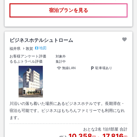
宿泊プランを見る
ビジネスホテルシュトローム
地図
福井県
敦賀
お客様アンケート評価
対象外
るるぶトラベル評価
集計中
無線LAN
駐車場あり
川沿いの落ち着いた場所にあるビジネスホテルです。長期滞在・
宿泊も可能です。ビジネスはもちろんファミリーでも利用になれ
ます。
おとな
2
名
1
泊
1
部屋 合計
10,358
17,816