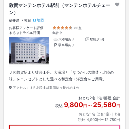
敦賀マンテンホテル駅前（マンテンホテルチェー
ン）
地図
福井県
敦賀
お客様アンケート評価
86点
るるぶトラベル評価
集計中
大浴場あり
駅徒歩5分
駐車場あり
ＪＲ敦賀駅より徒歩１分。大浴場と「なつかしの惣菜・北陸の
味」をコンセプトとした選べる和定食・洋定食をご用意。
アクセス：
ＪＲ北陸本線敦賀駅→徒歩約１分
おとな
2
名
1
泊
1
部屋 合計
9,800
25,560
税込
円
〜
円
おとな1名 (
2
名1室)｜
1
泊
税込
4,900円〜12,780円