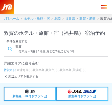
JTBホーム
ホテル・旅館・宿
北陸
福井県
敦賀・若狭
敦賀の
敦賀のホテル・旅館・宿（福井県） 宿泊予約
条件を変更する
敦賀
日付未定 - 1泊｜1部屋 おとな2名,こども0名
詳細エリアに絞り込む
敦賀市
(
9
)
東浦海岸
(
0
)
敦賀半島(敦賀市)
(
0
)
敦賀半島(美浜町)
(
0
)
周辺エリアを表示する
新幹線・JR付きプラン
航空券付きプラン