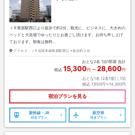
ＪＲ敦賀駅西口より徒歩で約2分。観光に、ビジネスに、大きめの
ベッドと大浴場でゆったりとお過ごし頂けます。お待ち申し上げ
ております。朝食は無料…
アクセス：
ＪＲ北陸本線敦賀駅西口→徒歩約２分
おとな
2
名
1
泊
1
部屋 合計
15,300
28,600
税込
円
〜
円
おとな1名 (
2
名1室)｜
1
泊
税込
7,650円〜14,300円
宿泊プランを見る
新幹線・JR
航空券
付きプラン
付きプラン