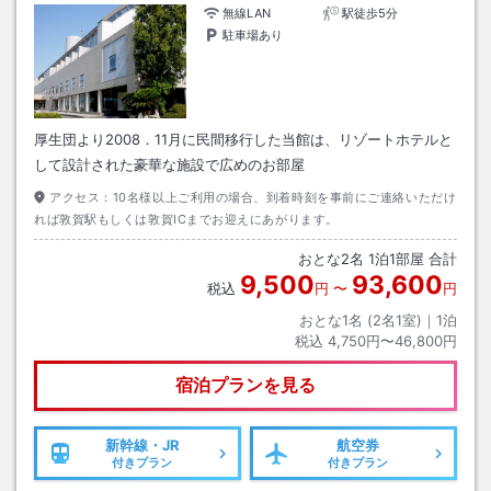
無線LAN
駅徒歩5分
駐車場あり
厚生団より2008．11月に民間移行した当館は、リゾートホテルと
して設計された豪華な施設で広めのお部屋
アクセス：
10名様以上ご利用の場合、到着時刻を事前にご連絡いただけ
れば敦賀駅もしくは敦賀ICまでお迎えにあがります。
おとな
2
名
1
泊
1
部屋 合計
9,500
93,600
税込
円
〜
円
おとな1名 (
2
名1室)｜
1
泊
税込
4,750円〜46,800円
宿泊プランを見る
新幹線・JR
航空券
付きプラン
付きプラン