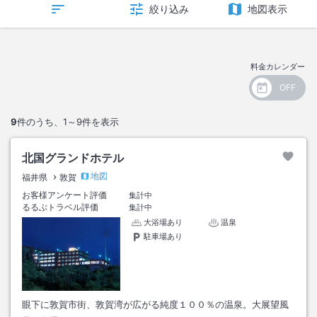
絞り込み
地図表示
料金カレンダー
9
件のうち、
1～9
件を表示
北国グランドホテル
地図
福井県
敦賀
お客様アンケート評価
集計中
るるぶトラベル評価
集計中
大浴場あり
温泉
駐車場あり
眼下に敦賀市街、敦賀湾が広がる純度１００％の温泉。大展望風