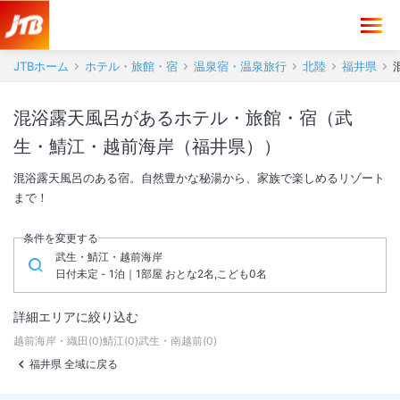
JTBホーム
ホテル・旅館・宿
温泉宿・温泉旅行
北陸
福井県
混浴露天風呂があるホテル・旅館・宿（武
生・鯖江・越前海岸（福井県））
混浴露天風呂のある宿。自然豊かな秘湯から、家族で楽しめるリゾート
まで！
条件を変更する
武生・鯖江・越前海岸
日付未定 - 1泊｜1部屋 おとな2名,こども0名
詳細エリアに絞り込む
越前海岸・織田
(
0
)
鯖江
(
0
)
武生・南越前
(
0
)
福井県 全域に戻る