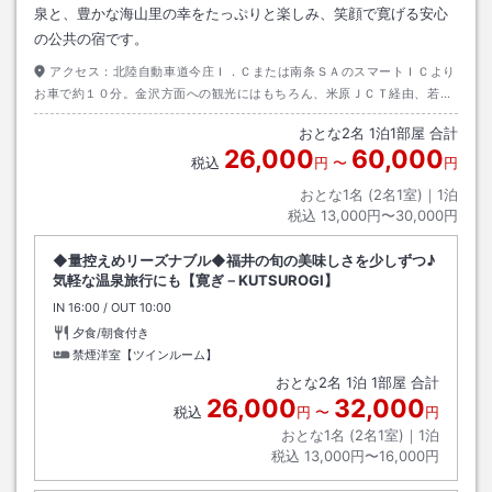
泉と、豊かな海山里の幸をたっぷりと楽しみ、笑顔で寛げる安心
の公共の宿です。
アクセス：
北陸自動車道今庄Ｉ．Ｃまたは南条ＳＡのスマートＩＣより
お車で約１０分。金沢方面への観光にはもちろん、米原ＪＣＴ経由、若狭
方面や東尋坊、永平寺と各スポットへのアクセスの起点に便利。
おとな
2
名
1
泊
1
部屋 合計
26,000
60,000
税込
円
〜
円
おとな1名 (
2
名1室)｜
1
泊
税込
13,000円〜30,000円
◆量控えめリーズナブル◆福井の旬の美味しさを少しずつ♪
気軽な温泉旅行にも【寛ぎ－KUTSUROGI】
IN
チェックイン
16:00
/ OUT
チェックアウト
10:00
夕食/朝食付き
禁煙洋室【ツインルーム】
おとな
2
名
1
泊
1
部屋 合計
26,000
32,000
税込
円
〜
円
おとな1名 (
2
名1室)｜
1
泊
税込
13,000円〜16,000円