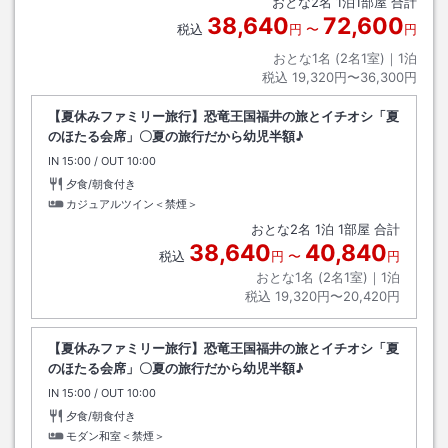
おとな
2
名
1
泊
1
部屋 合計
38,640
72,600
税込
円
〜
円
おとな1名 (
2
名1室)｜
1
泊
税込
19,320円〜36,300円
【夏休みファミリー旅行】恐竜王国福井の旅とイチオシ「夏
のほたる会席」〇夏の旅行だから幼児半額♪
IN
チェックイン
15:00
/ OUT
チェックアウト
10:00
夕食/朝食付き
カジュアルツイン＜禁煙＞
おとな
2
名
1
泊
1
部屋 合計
38,640
40,840
税込
円
〜
円
おとな1名 (
2
名1室)｜
1
泊
税込
19,320円〜20,420円
【夏休みファミリー旅行】恐竜王国福井の旅とイチオシ「夏
のほたる会席」〇夏の旅行だから幼児半額♪
IN
チェックイン
15:00
/ OUT
チェックアウト
10:00
夕食/朝食付き
モダン和室＜禁煙＞