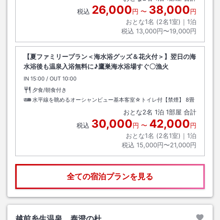
26,000
38,000
税込
円
〜
円
おとな1名 (
2
名1室)｜
1
泊
税込
13,000円〜19,000円
【夏ファミリープラン＜海水浴グッズ＆花火付＞】翌日の海
水浴後も温泉入浴無料に♪鷹巣海水浴場すぐ〇漁火
IN
チェックイン
15:00
/ OUT
チェックアウト
10:00
夕食/朝食付き
水平線を眺めるオーシャンビュー基本客室☆トイレ付【禁煙】
8畳
おとな
2
名
1
泊
1
部屋 合計
30,000
42,000
税込
円
〜
円
おとな1名 (
2
名1室)｜
1
泊
税込
15,000円〜21,000円
全ての宿泊プランを見る
越前糸生温泉 泰澄の杜