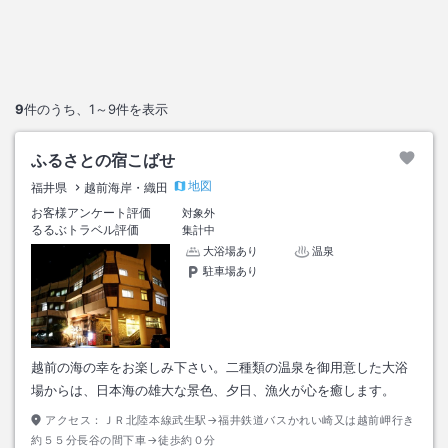
9
件のうち、
1～9
件を表示
ふるさとの宿こばせ
地図
福井県
越前海岸・織田
お客様アンケート評価
対象外
るるぶトラベル評価
集計中
大浴場あり
温泉
駐車場あり
越前の海の幸をお楽しみ下さい。二種類の温泉を御用意した大浴
場からは、日本海の雄大な景色、夕日、漁火が心を癒します。
アクセス：
ＪＲ北陸本線武生駅→福井鉄道バスかれい崎又は越前岬行き
約５５分長谷の間下車→徒歩約０分