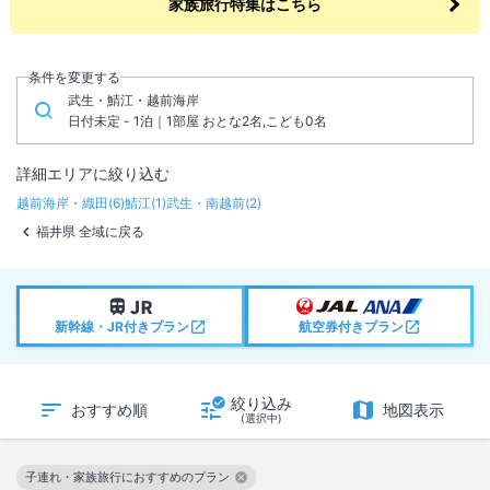
家族旅行特集はこちら
条件を変更する
武生・鯖江・越前海岸
日付未定 - 1泊｜1部屋 おとな2名,こども0名
詳細エリアに絞り込む
越前海岸・織田
(
6
)
鯖江
(
1
)
武生・南越前
(
2
)
福井県 全域に戻る
新幹線・JR付きプラン
航空券付きプラン
絞り込み
おすすめ順
地図表示
(選択中)
子連れ・家族旅行におすすめのプラン
この絞り込み条件を解除