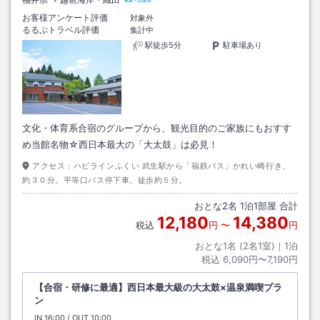
お客様アンケート評価
対象外
るるぶトラベル評価
集計中
駅徒歩5分
駐車場あり
文化・体育系合宿のグループから、観光目的のご家族にもおすす
め当館名物☆西日本最大の「大太鼓」は必見！
アクセス：
ハピラインふくい 武生駅から「福鉄バス」かれい崎行き、
約３０分。平等口バス停下車、徒歩約５分。
おとな
2
名
1
泊
1
部屋 合計
12,180
14,380
税込
円
〜
円
おとな1名 (
2
名1室)｜
1
泊
税込
6,090円〜7,190円
【合宿・研修に最適】西日本最大級の大太鼓×温泉満喫プラ
ン
IN
チェックイン
16:00
/ OUT
チェックアウト
10:00