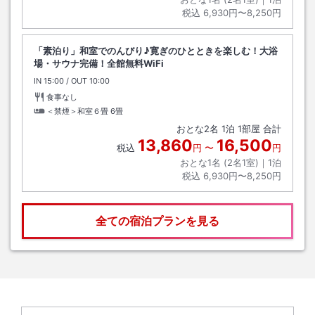
税込
6,930円〜8,250円
「素泊り」和室でのんびり♪寛ぎのひとときを楽しむ！大浴
場・サウナ完備！全館無料WiFi
IN
チェックイン
15:00
/ OUT
チェックアウト
10:00
食事なし
＜禁煙＞和室６畳
6畳
おとな
2
名
1
泊
1
部屋 合計
13,860
16,500
税込
円
〜
円
おとな1名 (
2
名1室)｜
1
泊
税込
6,930円〜8,250円
全ての宿泊プランを見る