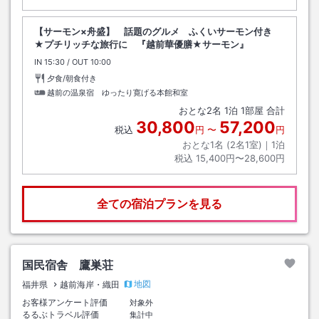
【サーモン×舟盛】 話題のグルメ ふくいサーモン付き
★プチリッチな旅行に 『越前華優膳★サーモン』
IN
チェックイン
15:30
/ OUT
チェックアウト
10:00
夕食/朝食付き
越前の温泉宿 ゆったり寛げる本館和室
おとな
2
名
1
泊
1
部屋 合計
30,800
57,200
税込
円
〜
円
おとな1名 (
2
名1室)｜
1
泊
税込
15,400円〜28,600円
全ての宿泊プランを見る
国民宿舎 鷹巣荘
地図
福井県
越前海岸・織田
お客様アンケート評価
対象外
るるぶトラベル評価
集計中