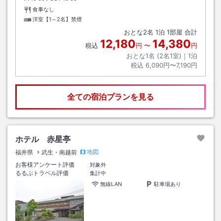
食事なし
洋室【1～2名】禁煙
おとな
2
名
1
泊
1
部屋 合計
12,180
14,380
税込
円
〜
円
おとな1名 (
2
名1室)｜
1
泊
税込
6,090円〜7,190円
全ての宿泊プランを見る
ホテル 赤星亭
地図
福井県
武生・南越前
お客様アンケート評価
対象外
るるぶトラベル評価
集計中
無線LAN
駐車場あり