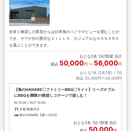
全室１棟貸しの客室からは日本海のパノラマビューを望むことが
でき、サウナ付の贅沢なＶＩＬＬＡ、カジュアルなＨＡＮＡＲＥ
を選ぶことができます。
おとな
2
名
1
泊
1
部屋 合計
50,000
56,000
税込
円
〜
円
おとな1名 (
2
名1室)｜
1
泊
税込
25,000円〜28,000円
【海のHANARE〇ファミリーBBQ〇ライト】リーズナブル
にBBQを満喫♪1棟貸しコテージで楽しむ！
IN
チェックイン
15:00
/ OUT
チェックアウト
10:00
夕食/朝食付き
海のHANARE【蒼ーSOU】
おとな
2
名
1
泊
1
部屋 合計
50,000
税込
円