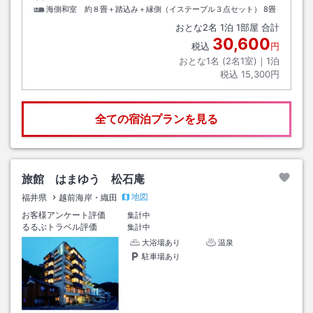
海側和室 約８畳＋踏込み＋縁側（イステーブル３点セット）
8畳
おとな
2
名
1
泊
1
部屋 合計
30,600
税込
円
おとな1名 (
2
名1室)｜
1
泊
税込
15,300円
全ての宿泊プランを見る
旅館 はまゆう 松石庵
地図
福井県
越前海岸・織田
お客様アンケート評価
集計中
るるぶトラベル評価
集計中
大浴場あり
温泉
駐車場あり