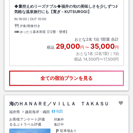
◆量控えめリーズナブル◆福井の旬の美味しさを少しずつ♪
気軽な温泉旅行にも【寛ぎ－KUTSUROGI】
IN
チェックイン
16:00
/ OUT
チェックアウト
10:00
夕食/朝食付き
ゆったり基本和室【12畳・禁煙】
おとな
2
名
1
泊
1
部屋 合計
29,000
35,000
税込
円
〜
円
おとな1名 (
2
名1室)｜
1
泊
税込
14,500円〜17,500円
全ての宿泊プランを見る
海のＨＡＮＡＲＥ／ＶＩＬＬＡ ＴＡＫＡＳＵ
地図
福井県
越前海岸・織田
お客様アンケート評価
対象外
るるぶトラベル評価
集計中
駐車場あり