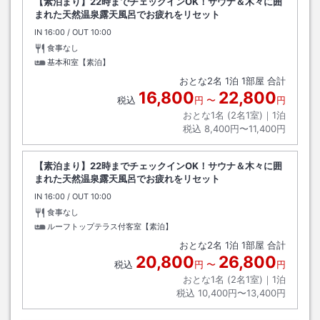
【素泊まり】22時までチェックインOK！サウナ＆木々に囲
まれた天然温泉露天風呂でお疲れをリセット
IN
チェックイン
16:00
/ OUT
チェックアウト
10:00
食事なし
基本和室【素泊】
おとな
2
名
1
泊
1
部屋 合計
16,800
22,800
税込
円
〜
円
おとな1名 (
2
名1室)｜
1
泊
税込
8,400円〜11,400円
【素泊まり】22時までチェックインOK！サウナ＆木々に囲
まれた天然温泉露天風呂でお疲れをリセット
IN
チェックイン
16:00
/ OUT
チェックアウト
10:00
食事なし
ルーフトップテラス付客室【素泊】
おとな
2
名
1
泊
1
部屋 合計
20,800
26,800
税込
円
〜
円
おとな1名 (
2
名1室)｜
1
泊
税込
10,400円〜13,400円