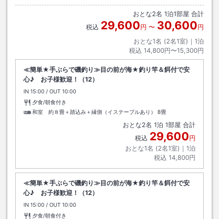
おとな
2
名
1
泊
1
部屋 合計
29,600
30,600
税込
円
〜
円
おとな1名 (
2
名1室)｜
1
泊
税込
14,800円〜15,300円
≪簡単★手ぶらで磯釣り≫目の前が海★釣り竿＆餌付で安
心♪ お子様歓迎！（12）
IN
チェックイン
15:00
/ OUT
チェックアウト
10:00
夕食/朝食付き
和室 約８畳＋踏込み＋縁側（イステーブルあり）
8畳
おとな
2
名
1
泊
1
部屋 合計
29,600
税込
円
おとな1名 (
2
名1室)｜
1
泊
税込
14,800円
≪簡単★手ぶらで磯釣り≫目の前が海★釣り竿＆餌付で安
心♪ お子様歓迎！（12）
IN
チェックイン
15:00
/ OUT
チェックアウト
10:00
夕食/朝食付き