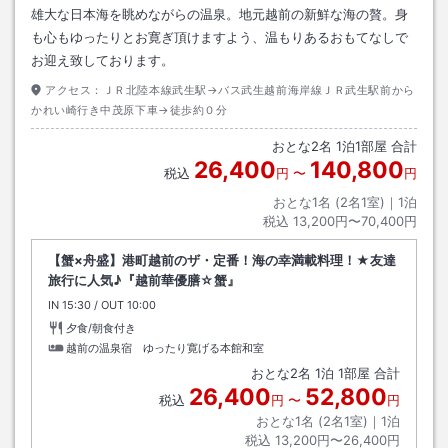
雄大な日本海を眺めながらの温泉。地元越前の新鮮な海の贅。身
も心もゆったりとお寛ぎ頂けますよう、温もりあるおもてなしで
お迎え致しております。
アクセス：
ＪＲ北陸本線武生駅→バス武生越前海岸線ＪＲ武生駅前から
かれい崎行き中茂原下車→徒歩約０分
おとな
2
名
1
泊
1
部屋 合計
26,400
140,800
税込
円
〜
円
おとな1名 (
2
名1室)｜
1
泊
税込
13,200円〜70,400円
【蟹×舟盛】港町越前のザ・定番！海の幸満載料理！★友達
旅行に人気♪『越前華優膳☆蟹』
IN
チェックイン
15:30
/ OUT
チェックアウト
10:00
夕食/朝食付き
越前の温泉宿 ゆったり寛げる本館和室
おとな
2
名
1
泊
1
部屋 合計
26,400
52,800
税込
円
〜
円
おとな1名 (
2
名1室)｜
1
泊
税込
13,200円〜26,400円