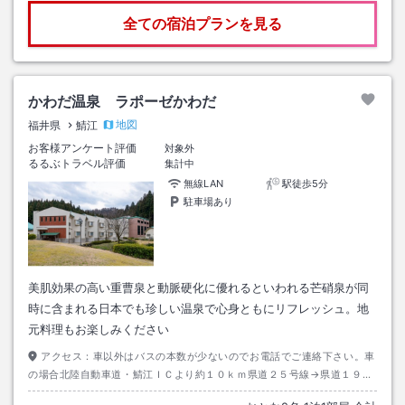
全ての宿泊プランを見る
かわだ温泉 ラポーゼかわだ
地図
福井県
鯖江
お客様アンケート評価
対象外
るるぶトラベル評価
集計中
無線LAN
駅徒歩5分
駐車場あり
美肌効果の高い重曹泉と動脈硬化に優れるといわれる芒硝泉が同
時に含まれる日本でも珍しい温泉で心身ともにリフレッシュ。地
元料理もお楽しみください
アクセス：
車以外はバスの本数が少ないのでお電話でご連絡下さい。車
の場合北陸自動車道・鯖江ＩＣより約１０ｋｍ県道２５号線→県道１９２
号線道路の歩道側に標識有り。