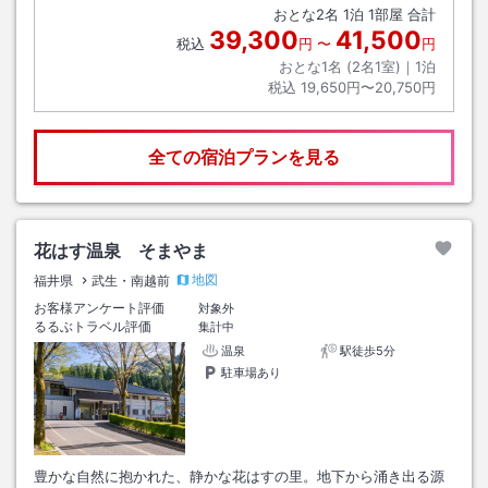
おとな
2
名
1
泊
1
部屋 合計
39,300
41,500
税込
円
〜
円
おとな1名 (
2
名1室)｜
1
泊
税込
19,650円〜20,750円
全ての宿泊プランを見る
花はす温泉 そまやま
地図
福井県
武生・南越前
お客様アンケート評価
対象外
るるぶトラベル評価
集計中
温泉
駅徒歩5分
駐車場あり
豊かな自然に抱かれた、静かな花はすの里。地下から涌き出る源