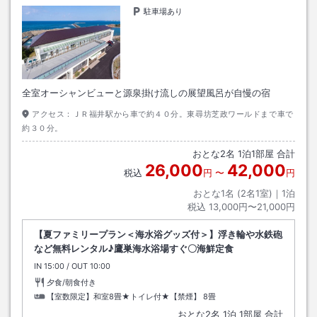
駐車場あり
全室オーシャンビューと源泉掛け流しの展望風呂が自慢の宿
アクセス：
ＪＲ福井駅から車で約４０分。東尋坊芝政ワールドまで車で
約３０分。
おとな
2
名
1
泊
1
部屋 合計
26,000
42,000
税込
円
〜
円
おとな1名 (
2
名1室)｜
1
泊
税込
13,000円〜21,000円
【夏ファミリープラン＜海水浴グッズ付＞】浮き輪や水鉄砲
など無料レンタル♪鷹巣海水浴場すぐ〇海鮮定食
IN
チェックイン
15:00
/ OUT
チェックアウト
10:00
夕食/朝食付き
【室数限定】和室8畳★トイレ付★【禁煙】
8畳
おとな
2
名
1
泊
1
部屋 合計