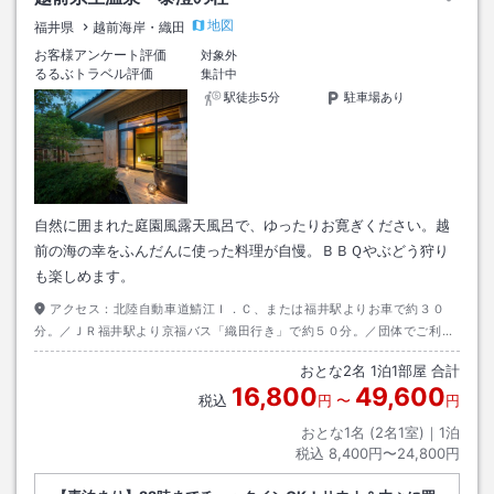
地図
福井県
越前海岸・織田
お客様アンケート評価
対象外
るるぶトラベル評価
集計中
駅徒歩5分
駐車場あり
自然に囲まれた庭園風露天風呂で、ゆったりお寛ぎください。越
前の海の幸をふんだんに使った料理が自慢。ＢＢＱやぶどう狩り
も楽しめます。
アクセス：
北陸自動車道鯖江Ｉ．Ｃ、または福井駅よりお車で約３０
分。／ＪＲ福井駅より京福バス「織田行き」で約５０分。／団体でご利用
に場合、送迎させていただきます。詳しくはお電話にてお問い合わせくだ
おとな
2
名
1
泊
1
部屋 合計
さい。
16,800
49,600
税込
円
〜
円
おとな1名 (
2
名1室)｜
1
泊
税込
8,400円〜24,800円