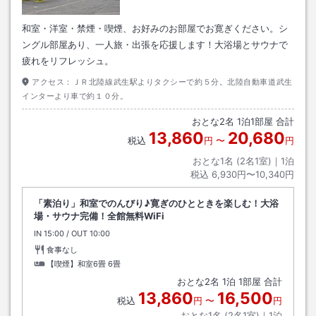
和室・洋室・禁煙・喫煙、お好みのお部屋でお寛ぎください。シ
ングル部屋あり、一人旅・出張を応援します！大浴場とサウナで
疲れをリフレッシュ。
アクセス：
ＪＲ北陸線武生駅よりタクシーで約５分。北陸自動車道武生
インターより車で約１０分。
おとな
2
名
1
泊
1
部屋 合計
13,860
20,680
税込
円
〜
円
おとな1名 (
2
名1室)｜
1
泊
税込
6,930円〜10,340円
「素泊り」和室でのんびり♪寛ぎのひとときを楽しむ！大浴
場・サウナ完備！全館無料WiFi
IN
チェックイン
15:00
/ OUT
チェックアウト
10:00
食事なし
【喫煙】和室6畳
6畳
おとな
2
名
1
泊
1
部屋 合計
13,860
16,500
税込
円
〜
円
おとな1名 (
2
名1室)｜
1
泊