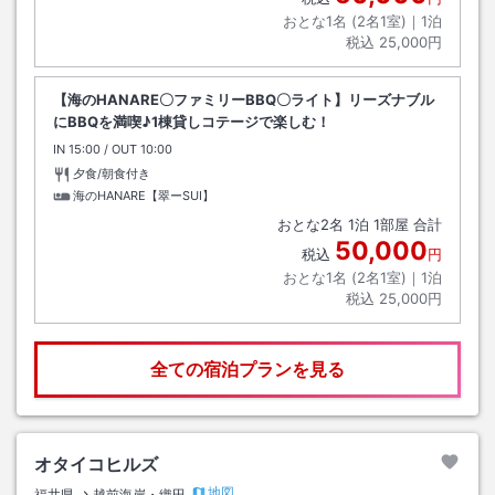
おとな1名 (
2
名1室)｜
1
泊
税込
25,000円
【海のHANARE〇ファミリーBBQ〇ライト】リーズナブル
にBBQを満喫♪1棟貸しコテージで楽しむ！
IN
チェックイン
15:00
/ OUT
チェックアウト
10:00
夕食/朝食付き
海のHANARE【翠ーSUI】
おとな
2
名
1
泊
1
部屋 合計
50,000
税込
円
おとな1名 (
2
名1室)｜
1
泊
税込
25,000円
全ての宿泊プランを見る
オタイコヒルズ
地図
福井県
越前海岸・織田