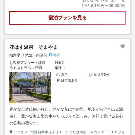
税込
8,170円〜36,300円
宿泊プランを見る
花はす温泉 そまやま
地図
福井県
武生・南越前
お客様アンケート評価
対象外
るるぶトラベル評価
集計中
温泉
駅徒歩5分
駐車場あり
豊かな自然に抱かれた、静かな花はすの里。地下から涌き出る源
泉と、豊かな海山里の幸をたっぷりと楽しみ、笑顔で寛げる安心
の公共の宿です。
アクセス：
北陸自動車道今庄Ｉ．Ｃまたは南条ＳＡのスマートＩＣより