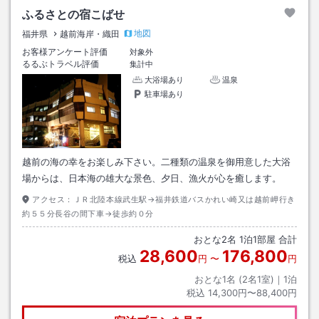
ふるさとの宿こばせ
地図
福井県
越前海岸・織田
お客様アンケート評価
対象外
るるぶトラベル評価
集計中
大浴場あり
温泉
駐車場あり
越前の海の幸をお楽しみ下さい。二種類の温泉を御用意した大浴
場からは、日本海の雄大な景色、夕日、漁火が心を癒します。
アクセス：
ＪＲ北陸本線武生駅→福井鉄道バスかれい崎又は越前岬行き
約５５分長谷の間下車→徒歩約０分
おとな
2
名
1
泊
1
部屋 合計
28,600
176,800
税込
円
〜
円
おとな1名 (
2
名1室)｜
1
泊
税込
14,300円〜88,400円