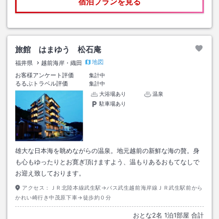
宿泊プランを見る
旅館 はまゆう 松石庵
地図
福井県
越前海岸・織田
お客様アンケート評価
集計中
るるぶトラベル評価
集計中
大浴場あり
温泉
駐車場あり
雄大な日本海を眺めながらの温泉。地元越前の新鮮な海の贅。身
も心もゆったりとお寛ぎ頂けますよう、温もりあるおもてなしで
お迎え致しております。
アクセス：
ＪＲ北陸本線武生駅→バス武生越前海岸線ＪＲ武生駅前から
かれい崎行き中茂原下車→徒歩約０分
おとな
2
名
1
泊
1
部屋 合計