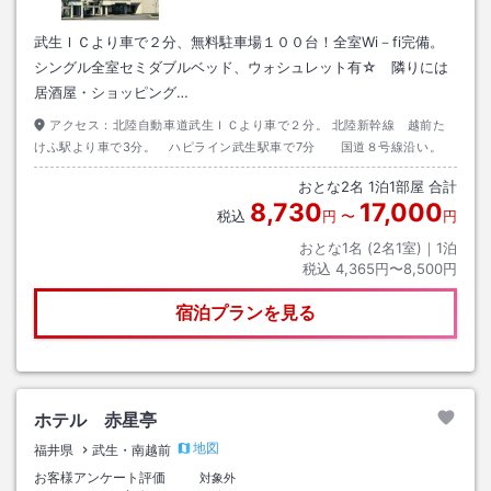
武生ＩＣより車で２分、無料駐車場１００台！全室Wi－fi完備。
シングル全室セミダブルベッド、ウォシュレット有☆ 隣りには
居酒屋・ショッピング…
アクセス：
北陸自動車道武生ＩＣより車で２分。 北陸新幹線 越前た
けふ駅より車で3分。 ハピライン武生駅車で7分 国道８号線沿い。
おとな
2
名
1
泊
1
部屋 合計
8,730
17,000
税込
円
〜
円
おとな1名 (
2
名1室)｜
1
泊
税込
4,365円〜8,500円
宿泊プランを見る
ホテル 赤星亭
地図
福井県
武生・南越前
お客様アンケート評価
対象外