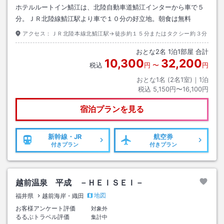
ホテルルートイン鯖江は、北陸自動車道鯖江インターから車で５
分。ＪＲ北陸線鯖江駅より車で１０分の好立地。朝食は無料
アクセス：
ＪＲ北陸本線北鯖江駅→徒歩約１５分またはタクシー約３分
おとな
2
名
1
泊
1
部屋 合計
10,300
32,200
税込
円
〜
円
おとな1名 (
2
名1室)｜
1
泊
税込
5,150円〜16,100円
宿泊プランを見る
新幹線・JR
航空券
付きプラン
付きプラン
越前温泉 平成 －ＨＥＩＳＥＩ－
地図
福井県
越前海岸・織田
お客様アンケート評価
対象外
るるぶトラベル評価
集計中