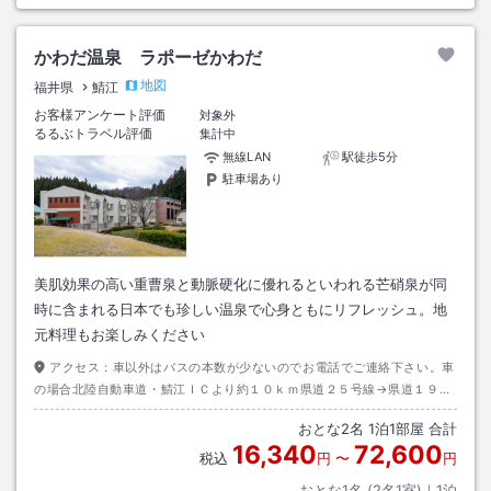
かわだ温泉 ラポーゼかわだ
地図
福井県
鯖江
お客様アンケート評価
対象外
るるぶトラベル評価
集計中
無線LAN
駅徒歩5分
駐車場あり
美肌効果の高い重曹泉と動脈硬化に優れるといわれる芒硝泉が同
時に含まれる日本でも珍しい温泉で心身ともにリフレッシュ。地
元料理もお楽しみください
アクセス：
車以外はバスの本数が少ないのでお電話でご連絡下さい。車
の場合北陸自動車道・鯖江ＩＣより約１０ｋｍ県道２５号線→県道１９２
号線道路の歩道側に標識有り。
おとな
2
名
1
泊
1
部屋 合計
16,340
72,600
税込
円
〜
円
おとな1名 (
2
名1室)｜
1
泊