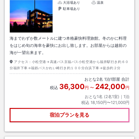
大浴場あり
温泉
駐車場あり
海までわずか数メートルに建つ本格豪快料理旅館。冬のかに料理
をはじめ旬の海幸を豪快にお出し致します。お部屋からは越前の
海が一望出来ます。
アクセス：
小松空港→高速バス京福バス小松空港から福井駅行き約６０
分福井下車→福鉄バスかれい崎行き約１００分白浜下車→徒歩約２分
おとな
2
名
1
泊
1
部屋 合計
36,300
242,000
税込
円
〜
円
おとな1名 (
2
名1室)｜
1
泊
税込
18,150円〜121,000円
宿泊プランを見る