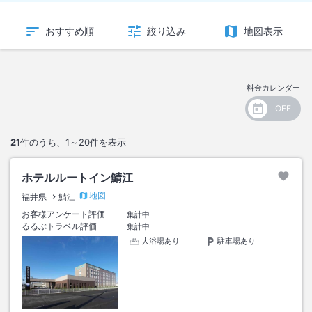
おすすめ順
絞り込み
地図表示
料金カレンダー
21
件のうち、
1～20
件を表示
ホテルルートイン鯖江
地図
福井県
鯖江
お客様アンケート評価
集計中
るるぶトラベル評価
集計中
大浴場あり
駐車場あり