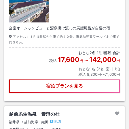
全室オーシャンビューと源泉掛け流しの展望風呂が自慢の宿
アクセス：
ＪＲ福井駅から車で約４０分。東尋坊芝政ワールドまで車で
約３０分。
おとな
2
名
1
泊
1
部屋 合計
17,600
142,000
税込
円
〜
円
おとな1名 (
2
名1室)｜
1
泊
税込
8,800円〜71,000円
宿泊プランを見る
越前糸生温泉 泰澄の杜
地図
福井県
越前海岸・織田