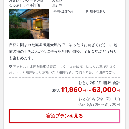
お客様アンケート評価
対象外
るるぶトラベル評価
集計中
駅徒歩5分
駐車場あり
自然に囲まれた庭園風露天風呂で、ゆったりお寛ぎください。越
前の海の幸をふんだんに使った料理が自慢。ＢＢＱやぶどう狩り
も楽しめます。
アクセス：
北陸自動車道鯖江Ｉ．Ｃ、または福井駅よりお車で約３０
分。／ＪＲ福井駅より京福バス「織田行き」で約５０分。／団体でご利用
に場合、送迎させていただきます。詳しくはお電話にてお問い合わせくだ
おとな
2
名
1
泊
1
部屋 合計
さい。
11,960
63,000
税込
円
〜
円
おとな1名 (
2
名1室)｜
1
泊
税込
5,980円〜31,500円
宿泊プランを見る