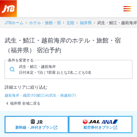
JTBホーム
ホテル・旅館・宿
北陸
福井県
武生・鯖江・越前海岸
武生・鯖江・越前海岸のホテル・旅館・宿
（福井県） 宿泊予約
条件を変更する
武生・鯖江・越前海岸
日付未定 - 1泊｜1部屋 おとな2名,こども0名
詳細エリアに絞り込む
越前海岸・織田
(
10
)
鯖江
(
4
)
武生・南越前
(
7
)
福井県 全域に戻る
新幹線・JR付きプラン
航空券付きプラン