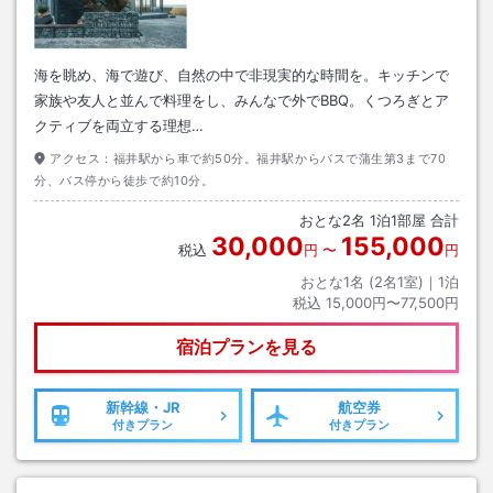
海を眺め、海で遊び、自然の中で非現実的な時間を。キッチンで
家族や友人と並んで料理をし、みんなで外でBBQ。くつろぎとア
クティブを両立する理想…
アクセス：
福井駅から車で約50分。福井駅からバスで蒲生第3まで70
分、バス停から徒歩で約10分。
おとな
2
名
1
泊
1
部屋 合計
30,000
155,000
税込
円
〜
円
おとな1名 (
2
名1室)｜
1
泊
税込
15,000円〜77,500円
宿泊プランを見る
新幹線・JR
航空券
付きプラン
付きプラン