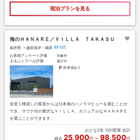
宿泊プランを見る
海のＨＡＮＡＲＥ／ＶＩＬＬＡ ＴＡＫＡＳＵ
地図
福井県
越前海岸・織田
お客様アンケート評価
対象外
るるぶトラベル評価
集計中
駐車場あり
全室１棟貸しの客室からは日本海のパノラマビューを望むことが
でき、サウナ付の贅沢なＶＩＬＬＡ、カジュアルなＨＡＮＡＲＥ
を選ぶことができます。
おとな
2
名
1
泊
1
部屋 合計
25,900
98,500
税込
円
〜
円