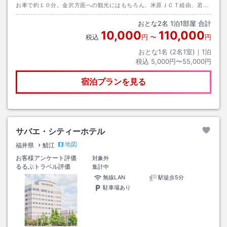
お車で約１０分。金沢方面への観光にはもちろん、米原ＪＣＴ経由、若狭
方面や東尋坊、永平寺と各スポットへのアクセスの起点に便利。
おとな
2
名
1
泊
1
部屋 合計
10,000
110,000
税込
円
〜
円
おとな1名 (
2
名1室)｜
1
泊
税込
5,000円〜55,000円
宿泊プランを見る
サバエ・シティーホテル
地図
福井県
鯖江
お客様アンケート評価
対象外
るるぶトラベル評価
集計中
無線LAN
駅徒歩5分
駐車場あり