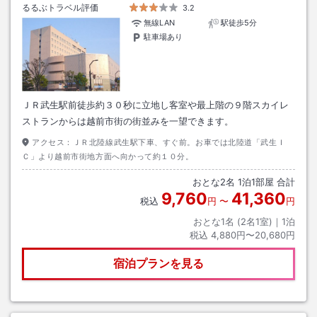
るるぶトラベル評価
3.2
無線LAN
駅徒歩5分
駐車場あり
ＪＲ武生駅前徒歩約３０秒に立地し客室や最上階の９階スカイレ
ストランからは越前市街の街並みを一望できます。
アクセス：
ＪＲ北陸線武生駅下車、すぐ前。お車では北陸道「武生Ｉ
Ｃ」より越前市街地方面へ向かって約１０分。
おとな
2
名
1
泊
1
部屋 合計
9,760
41,360
税込
円
〜
円
おとな1名 (
2
名1室)｜
1
泊
税込
4,880円〜20,680円
宿泊プランを見る