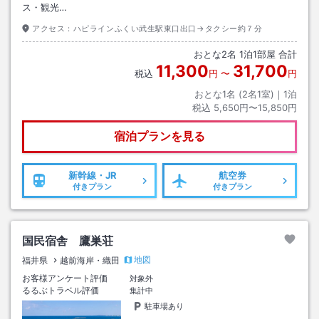
ス・観光…
アクセス：
ハピラインふくい武生駅東口出口→タクシー約７分
おとな
2
名
1
泊
1
部屋 合計
11,300
31,700
税込
円
〜
円
おとな1名 (
2
名1室)｜
1
泊
税込
5,650円〜15,850円
宿泊プランを見る
新幹線・JR
航空券
付きプラン
付きプラン
国民宿舎 鷹巣荘
地図
福井県
越前海岸・織田
お客様アンケート評価
対象外
るるぶトラベル評価
集計中
駐車場あり