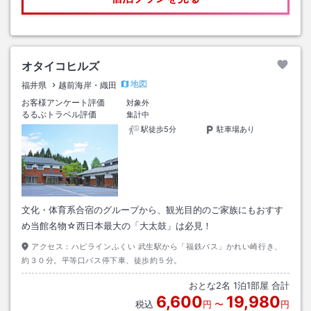
オタイコヒルズ
地図
福井県
越前海岸・織田
お客様アンケート評価
対象外
るるぶトラベル評価
集計中
駅徒歩5分
駐車場あり
文化・体育系合宿のグループから、観光目的のご家族にもおすす
め当館名物☆西日本最大の「大太鼓」は必見！
アクセス：
ハピラインふくい 武生駅から「福鉄バス」かれい崎行き、
約３０分。平等口バス停下車、徒歩約５分。
おとな
2
名
1
泊
1
部屋 合計
6,600
19,980
税込
円
〜
円