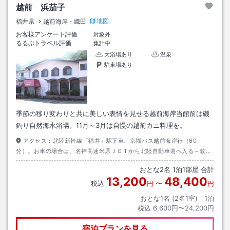
越前 浜茄子
地図
福井県
越前海岸・織田
お客様アンケート評価
対象外
るるぶトラベル評価
集計中
大浴場あり
温泉
駐車場あり
季節の移り変わりと共に美しい表情を見せる越前海岸当館前は磯
釣り自然海水浴場。11月～3月は自慢の越前カニ料理を。
アクセス：
北陸新幹線「福井」駅下車、京福バス越前海岸行（60
分）。お車の場合は、名神高速米原ＪＣＴから北陸自動車道へ入る～敦賀
ＩＣ～国道３０５号線を敦賀方面へ。
おとな
2
名
1
泊
1
部屋 合計
13,200
48,400
税込
円
〜
円
おとな1名 (
2
名1室)｜
1
泊
税込
6,600円〜24,200円
宿泊プランを見る