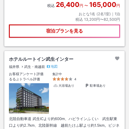
26,400
165,000
税込
円
〜
円
おとな1名 (
2
名1室)｜
1
泊
税込
13,200円〜82,500円
宿泊プランを見る
ホテルルートイン武生インター
地図
福井県
武生・南越前
お客様アンケート評価
集計中
るるぶトラベル評価
4
大浴場あり
駐車場あり
北陸自動車道 武生ICより約600m、ハピラインふくい 武生駅東
口より約2.7km、北陸新幹線 越前たけふ駅より約1.5km。ビジネ