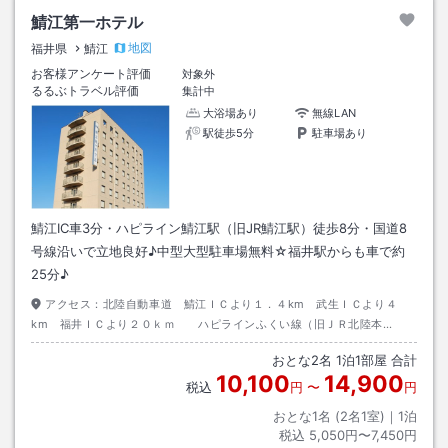
鯖江第一ホテル
地図
福井県
鯖江
お客様アンケート評価
対象外
るるぶトラベル評価
集計中
大浴場あり
無線LAN
駅徒歩5分
駐車場あり
鯖江IC車3分・ハピライン鯖江駅（旧JR鯖江駅）徒歩8分・国道8
号線沿いで立地良好♪中型大型駐車場無料☆福井駅からも車で約
25分♪
アクセス：
北陸自動車道 鯖江ＩＣより１．４km 武生ＩＣより４
km 福井ＩＣより２０ｋｍ ハピラインふくい線（旧ＪＲ北陸本
線） 鯖江駅より徒歩３分 武生駅より車で１０分 福井駅～鯖江駅１５
おとな
2
名
1
泊
1
部屋 合計
分
10,100
14,900
税込
円
〜
円
おとな1名 (
2
名1室)｜
1
泊
税込
5,050円〜7,450円