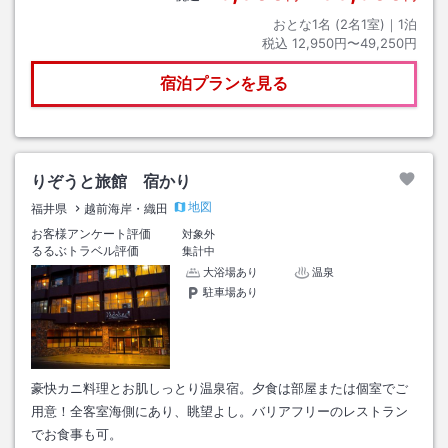
おとな1名 (
2
名1室)｜
1
泊
税込
12,950円〜49,250円
宿泊プランを見る
りぞうと旅館 宿かり
地図
福井県
越前海岸・織田
お客様アンケート評価
対象外
るるぶトラベル評価
集計中
大浴場あり
温泉
駐車場あり
豪快カニ料理とお肌しっとり温泉宿。夕食は部屋または個室でご
用意！全客室海側にあり、眺望よし。バリアフリーのレストラン
でお食事も可。