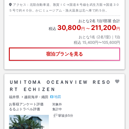
アクセス：
北陸自動車道、敦賀ＩＣ→国道８号線を武生方面→国道３０
５号で約４０分。かにミュージアム・漁火温泉は北へ車で約５分。
おとな
2
名
1
泊
1
部屋 合計
30,800
211,200
税込
円
〜
円
おとな1名 (
2
名1室)｜
1
泊
税込
15,400円〜105,600円
宿泊プランを見る
ＵＭＩＴＯＭＡ ＯＣＥＡＮＶＩＥＷ ＲＥＳＯ
ＲＴ ＥＣＨＩＺＥＮ
地図
福井県
越前海岸・織田
お客様アンケート評価
対象外
るるぶトラベル評価
集計中
駅徒歩5分