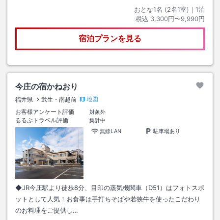
おとな1名 (
2
名1室)｜
1
泊
税込
3,300円〜9,990円
宿泊プランを見る
今庄の宿かねおり
地図
福井県
武生・南越前
お客様アンケート評価
対象外
るるぶトラベル評価
集計中
無線LAN
駐車場あり
◆JR今庄駅より徒歩8分、目印の蒸気機関車（D51）はフォトスポ
ットとして人気！お食事は手打ちそばや若狭牛を使ったこだわり
のお料理をご提供し…