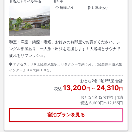
るるぶトラベル評価
集計中
無線LAN
駐車場あり
和室・洋室・禁煙・喫煙、お好みのお部屋でお寛ぎください。シ
ングル部屋あり、一人旅・出張を応援します！大浴場とサウナで
疲れをリフレッシュ。
アクセス：
ＪＲ北陸線武生駅よりタクシーで約５分。北陸自動車道武生
インターより車で約１０分。
おとな
2
名
1
泊
1
部屋 合計
13,200
24,310
税込
円
〜
円
おとな1名 (
2
名1室)｜
1
泊
税込
6,600円〜12,155円
宿泊プランを見る