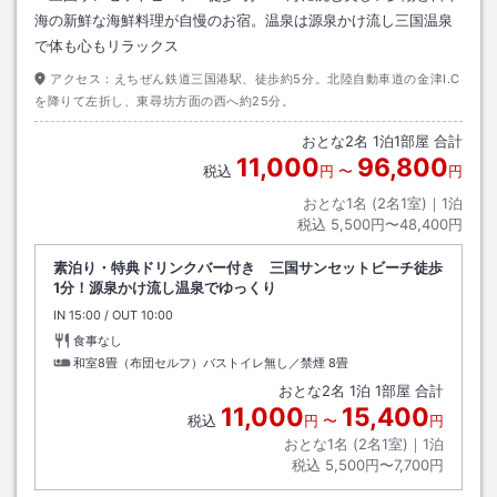
海の新鮮な海鮮料理が自慢のお宿。温泉は源泉かけ流し三国温泉
で体も心もリラックス
アクセス：
えちぜん鉄道三国港駅、徒歩約5分。北陸自動車道の金津I.C
を降りて左折し、東尋坊方面の西へ約25分。
おとな
2
名
1
泊
1
部屋 合計
11,000
96,800
税込
円
〜
円
おとな1名 (
2
名1室)｜
1
泊
税込
5,500円〜48,400円
素泊り・特典ドリンクバー付き 三国サンセットビーチ徒歩
1分！源泉かけ流し温泉でゆっくり
IN
チェックイン
15:00
/ OUT
チェックアウト
10:00
食事なし
和室8畳（布団セルフ）バストイレ無し／禁煙
8畳
おとな
2
名
1
泊
1
部屋 合計
11,000
15,400
税込
円
〜
円
おとな1名 (
2
名1室)｜
1
泊
税込
5,500円〜7,700円