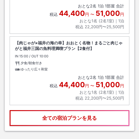
おとな
2
名
1
泊
1
部屋 合計
44,400
51,000
税込
円
〜
円
おとな1名 (
2
名1室)｜
1
泊
税込
22,200円〜25,500円
【肉じゃが×福井の海の幸】おおとく名物！まるごと肉じゃ
がと福井三国の魚料理満喫プラン【2食付】
IN
チェックイン
15:00
/ OUT
チェックアウト
10:00
夕食/朝食付き
ゆったり広々和室
おとな
2
名
1
泊
1
部屋 合計
44,400
51,000
税込
円
〜
円
おとな1名 (
2
名1室)｜
1
泊
税込
22,200円〜25,500円
全ての宿泊プランを見る