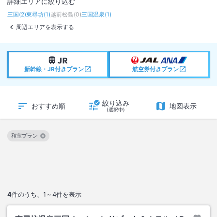
詳細エリアに絞り込む
三国
(
2
)
東尋坊
(
1
)
越前松島
(
0
)
三国温泉
(
1
)
周辺エリアを表示する
新幹線・JR付きプラン
航空券付きプラン
絞り込み
おすすめ順
地図表示
(選択中)
和室プラン
この絞り込み条件を解除
4
件のうち、
1～4
件を表示