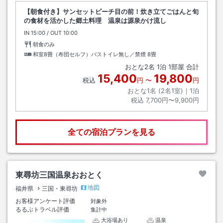
【朝食付き】サンセットビーチ目の前！炊き立てごはんと旬
の食材を活かした郷土料理 温泉は源泉かけ流し
IN
チェックイン
15:00
/ OUT
チェックアウト
10:00
朝食のみ
和室8畳（布団セルフ）バストイレ無し／禁煙
8畳
おとな
2
名
1
泊
1
部屋 合計
15,400
19,800
税込
円
〜
円
おとな1名 (
2
名1室)｜
1
泊
税込
7,700円〜9,900円
全ての宿泊プランを見る
東尋坊三国温泉おおとく
地図
福井県
三国・東尋坊
お客様アンケート評価
対象外
るるぶトラベル評価
集計中
大浴場あり
温泉