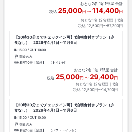
おとな
2
名
1
泊
1
部屋 合計
25,000
114,400
税込
円
〜
円
おとな1名 (
2
名1室)｜
1
泊
税込
12,500円〜57,200円
【20時30分までチェックイン可】1泊朝食付きプラン（夕
食なし） 2026年4月1日～11月6日
IN
チェックイン
15:00
/ OUT
チェックアウト
10:00
朝食のみ
和室10畳【禁煙】 （トイレ付）
おとな
2
名
1
泊
1
部屋 合計
25,000
29,400
税込
円
〜
円
おとな1名 (
2
名1室)｜
1
泊
税込
12,500円〜14,700円
【20時30分までチェックイン可】1泊朝食付きプラン（夕
食なし） 2026年4月1日～11月6日
IN
チェックイン
15:00
/ OUT
チェックアウト
10:00
朝食のみ
和室10畳【禁煙】 （バス・トイレ付）