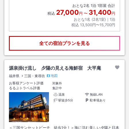
おとな
2
名
1
泊
1
部屋 合計
27,000
31,400
税込
円
〜
円
おとな1名 (
2
名1室)｜
1
泊
税込
13,500円〜15,700円
全ての宿泊プランを見る
源泉掛け流し 夕陽の見える海鮮宿 大平庵
地図
福井県
三国・東尋坊
お客様アンケート評価
対象外
るるぶトラベル評価
集計中
温泉
無線LAN
駅徒歩5分
駐車場あり
＜三国サンセットビーチ 徒歩1分！＞海に沈む美しい夕陽と日本