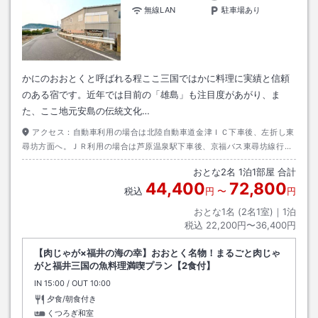
無線LAN
駐車場あり
かにのおおとくと呼ばれる程ここ三国ではかに料理に実績と信頼
のある宿です。近年では目前の「雄島」も注目度があがり、ま
た、ここ地元安島の伝統文化…
アクセス：
自動車利用の場合は北陸自動車道金津ＩＣ下車後、左折し東
尋坊方面へ。ＪＲ利用の場合は芦原温泉駅下車後、京福バス東尋坊線行き
乗車し雄島バス停下車徒歩約３分。タクシー利用時は約２０分。
おとな
2
名
1
泊
1
部屋 合計
44,400
72,800
税込
円
〜
円
おとな1名 (
2
名1室)｜
1
泊
税込
22,200円〜36,400円
【肉じゃが×福井の海の幸】おおとく名物！まるごと肉じゃ
がと福井三国の魚料理満喫プラン【2食付】
IN
チェックイン
15:00
/ OUT
チェックアウト
10:00
夕食/朝食付き
くつろぎ和室