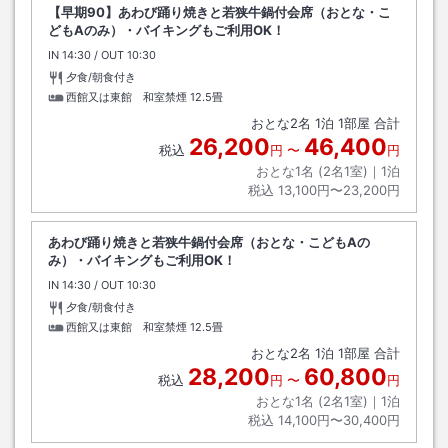
【早期90】あわび踊り焼きと若狭牛鍋付会席（おとな・こ
どもAのみ）・バイキングもご利用OK！
IN
チェックイン
14:30
/ OUT
チェックアウト
10:30
夕食/朝食付き
西館又は東館 和室禁煙
12.5畳
おとな
2
名
1
泊
1
部屋 合計
26,200
46,400
税込
円
〜
円
おとな1名 (
2
名1室)｜
1
泊
税込
13,100円〜23,200円
あわび踊り焼きと若狭牛鍋付会席（おとな・こどもAの
み）・バイキングもご利用OK！
IN
チェックイン
14:30
/ OUT
チェックアウト
10:30
夕食/朝食付き
西館又は東館 和室禁煙
12.5畳
おとな
2
名
1
泊
1
部屋 合計
28,200
60,800
税込
円
〜
円
おとな1名 (
2
名1室)｜
1
泊
税込
14,100円〜30,400円