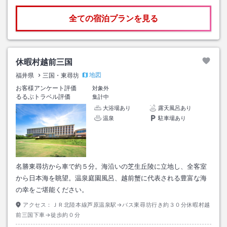
全ての宿泊プランを見る
休暇村越前三国
地図
福井県
三国・東尋坊
お客様アンケート評価
対象外
るるぶトラベル評価
集計中
大浴場あり
露天風呂あり
温泉
駐車場あり
名勝東尋坊から車で約５分。海沿いの芝生丘陵に立地し、全客室
から日本海を眺望。温泉庭園風呂、越前蟹に代表される豊富な海
の幸をご堪能ください。
アクセス：
ＪＲ北陸本線芦原温泉駅→バス東尋坊行き約３０分休暇村越
前三国下車→徒歩約０分