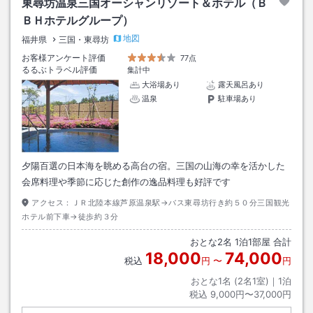
東尋坊温泉三国オーシャンリゾート＆ホテル（Ｂ
ＢＨホテルグループ）
地図
福井県
三国・東尋坊
お客様アンケート評価
77点
るるぶトラベル評価
集計中
大浴場あり
露天風呂あり
温泉
駐車場あり
夕陽百選の日本海を眺める高台の宿。三国の山海の幸を活かした
会席料理や季節に応じた創作の逸品料理も好評です
アクセス：
ＪＲ北陸本線芦原温泉駅→バス東尋坊行き約５０分三国観光
ホテル前下車→徒歩約３分
おとな
2
名
1
泊
1
部屋 合計
18,000
74,000
税込
円
〜
円
おとな1名 (
2
名1室)｜
1
泊
税込
9,000円〜37,000円