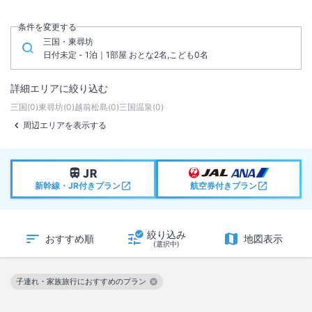
条件を変更する
三国・東尋坊
日付未定 - 1泊｜1部屋 おとな2名,こども0名
詳細エリアに絞り込む
三国
(
0
)
東尋坊
(
0
)
越前松島
(
0
)
三国温泉
(
0
)
周辺エリアを表示する
新幹線・JR付きプラン
航空券付きプラン
絞り込み
おすすめ順
地図表示
(選択中)
子連れ・家族旅行におすすめのプラン
この絞り込み条件を解除