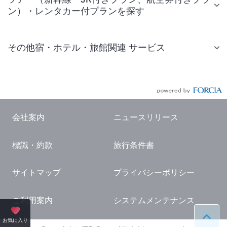
ン）・レンタカー付プランを探す
その他宿・ホテル・旅館関連 サービス
国内旅行・国内ツアー
JR・新幹線付きツアー
航空券付きツアー
会社案内
ニュースリリース
現地観光・レジャーチケット
標識・約款
旅行条件書
国内観光ガイド
旅行・観光情報
サイトマップ
プライバシーポリシー
ご利用案内
システムメンテナンス
ペー
お気に入り