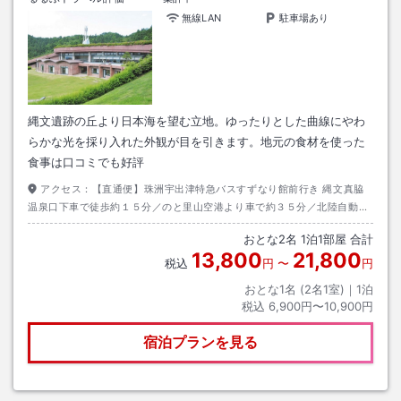
無線LAN
駐車場あり
縄文遺跡の丘より日本海を望む立地。ゆったりとした曲線にやわ
らかな光を採り入れた外観が目を引きます。地元の食材を使った
食事は口コミでも好評
アクセス：
【直通便】珠洲宇出津特急バスすずなり館前行き 縄文真脇
温泉口下車で徒歩約１５分／のと里山空港より車で約３５分／北陸自動車
道・金沢森本ICより約２時間／ふるさとタクシー のと里山空港から当館ま
おとな
2
名
1
泊
1
部屋 合計
で約35分（要予約・乗合制）
13,800
21,800
税込
円
〜
円
おとな1名 (
2
名1室)｜
1
泊
税込
6,900円〜10,900円
宿泊プランを見る