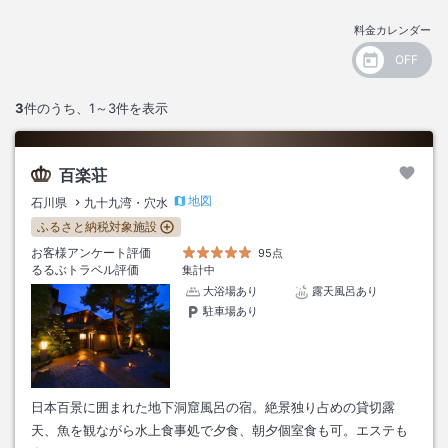
料金カレンダー
3
件のうち、
1～3
件を表示
百楽荘
地図
石川県
九十九湾・穴水
ふるさと納税対象施設
お客様アンケート評価
95点
るるぶトラベル評価
集計中
大浴場あり
露天風呂あり
駐車場あり
日本百景に囲まれた地下洞窟風呂の宿。絶景独り占めの貸切露
天、魚を観ながら水上食事処で夕食、朝夕個室食も可。エステも