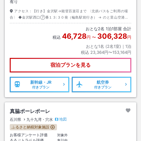
有り
アクセス：
【行き】金沢駅→能登百楽荘まで 〈北鉄バスをご利用の場
合〉 ◆金沢駅西口⑦番１３:３０発（輪島駅前行き） → のと里山空港１
５:４９着 ◆のと里山空港１６:１０発（内浦総合支所前行き） → 九十九
おとな
2
名
1
泊
1
部屋 合計
湾１７:０３着 ◆九十九湾 → 当館送迎バス
46,728
306,328
税込
円
〜
円
おとな1名 (
2
名1室)｜
1
泊
税込
23,364円〜153,164円
宿泊プランを見る
新幹線・JR
航空券
付きプラン
付きプラン
真脇ポーレポーレ
地図
石川県
九十九湾・穴水
ふるさと納税対象施設
お客様アンケート評価
対象外
るるぶトラベル評価
集計中