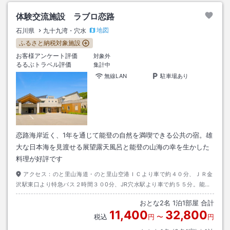
体験交流施設 ラブロ恋路
地図
石川県
九十九湾・穴水
ふるさと納税対象施設
お客様アンケート評価
対象外
るるぶトラベル評価
集計中
無線LAN
駐車場あり
恋路海岸近く、1年を通じて能登の自然を満喫できる公共の宿。雄
大な日本海を見渡せる展望露天風呂と能登の山海の幸を生かした
料理が好評です
アクセス：
のと里山海道・のと里山空港ＩＣより車で約４０分、ＪＲ金
沢駅東口より特急バス２時間３０0分、JR穴水駅より車で約５５分。能登
空港より乗り合いタクシーで約３０分
おとな
2
名
1
泊
1
部屋 合計
11,400
32,800
税込
円
〜
円