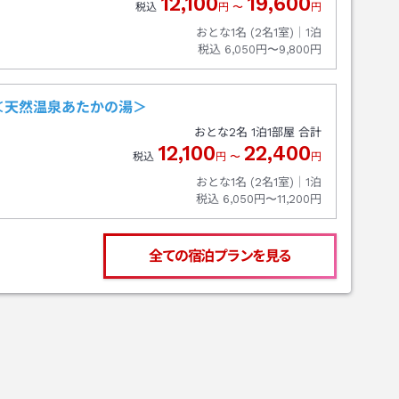
12,100
19,600
税込
円
〜
円
おとな1名 (
2
名1室)｜
1
泊
税込
6,050円〜9,800円
＜天然温泉あたかの湯＞
おとな
2
名
1
泊
1
部屋 合計
12,100
22,400
税込
円
〜
円
おとな1名 (
2
名1室)｜
1
泊
税込
6,050円〜11,200円
全ての宿泊プランを見る