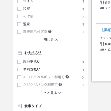
ツイン
1
食事
＜ビ
和室
1
和洋室
0
温泉
1
【素
露天風呂付客室
0
チェッ
閉じる
食事
＜ビ
お支払方法
現地支払い
1
事前支払い
1
JTBトラベルギフト利用可
0
たびたびバンク利用可
0
もっと見る
食事タイプ