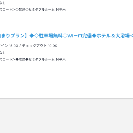
なし
ズコート＞◇禁煙◇セミダブルルーム
14平米
泊まりプラン】◆◇駐車場無料◇Wi－Fi完備◆ホテル＆大浴場
クイン
15:00
/ チェックアウト
10:00
なし
ズコート＞◆喫煙◆セミダブルルーム
14平米