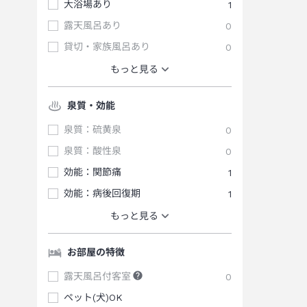
大浴場あり
1
露天風呂あり
0
貸切・家族風呂あり
0
もっと見る
泉質・効能
泉質：硫黄泉
0
泉質：酸性泉
0
効能：関節痛
1
効能：病後回復期
1
もっと見る
お部屋の特徴
露天風呂付客室
0
ペット(犬)OK