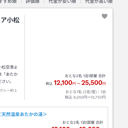
すすめ順
評価順
代金が安い順
代金が高い順
ィア小松
小松空港よ
泉「あたか
おとな
2
名
1
泊
1
部屋 合計
12,100
25,500
ださい。
税込
円
〜
円
クシー約１
おとな1名 (
2
名1室)｜
1
泊
税込
6,050円〜12,750円
＜天然温泉あたかの湯＞
おとな
2
名
1
泊
1
部屋 合計