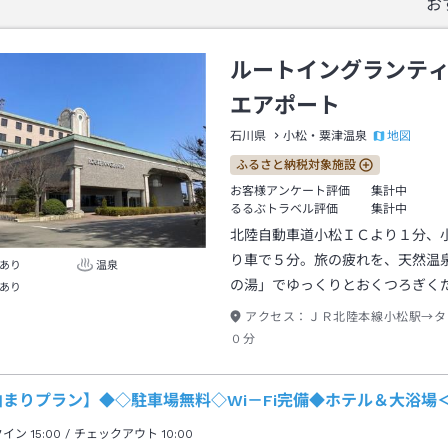
お
ルートイングランテ
エアポート
地図
石川県
小松・粟津温泉
ふるさと納税対象施設
お客様アンケート評価
集計中
るるぶトラベル評価
集計中
北陸自動車道小松ＩＣより１分、
り車で５分。旅の疲れを、天然温
あり
温泉
の湯」でゆっくりとおくつろぎく
あり
アクセス：
ＪＲ北陸本線小松駅→タ
０分
泊まりプラン】◆◇駐車場無料◇Wi－Fi完備◆ホテル＆大浴場
クイン
15:00
/ チェックアウト
10:00