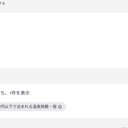
する
うち、
1
件を表示
00円以下で泊まれる温泉旅館・宿
絞り込み条件を解除