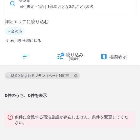
金沢市
日付未定 - 1泊｜1部屋 おとな2名,こども0名
詳細エリアに絞り込む
金沢市
石川県 全域に戻る
絞り込み
地図表示
(選択中)
小型犬と泊まれるプラン（ペット対応可）
この絞り込み条件を解除
0
件のうち、0件を表示
条件に合致する宿泊施設が存在しません。条件を変更してくだ
さい。