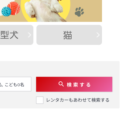
検 索 す る
レンタカーもあわせて検索する