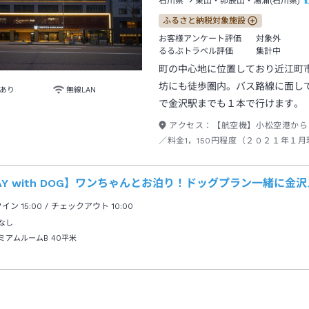
石川県
東山・卯辰山・湯涌(石川県)
ふるさと納税対象施設
お客様アンケート評価
対象外
るるぶトラベル評価
集計中
町の中心地に位置しており近江町
坊にも徒歩圏内。バス路線に面し
あり
無線LAN
で金沢駅までも１本で行けます。
アクセス：
【航空機】小松空港から
／料金1，150円程度（２０２１年１
【電車】ＪＲ北陸新幹線「金沢」駅下
15分 【お車】北陸自動車道 金沢西
AY with DOG】ワンちゃんとお泊り！ドッグプラン一緒に
国道８号線利用 尾山神社目の前
クイン
15:00
/ チェックアウト
10:00
なし
ミアムルームB
40平米