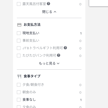
露天風呂付客室
0
閉じる
お支払方法
現地支払い
1
事前支払い
0
JTBトラベルギフト利用可
0
たびたびバンク利用可
0
もっと見る
食事タイプ
夕食/朝食付き
0
朝食のみ
0
食事なし
1
夕食のみ
0