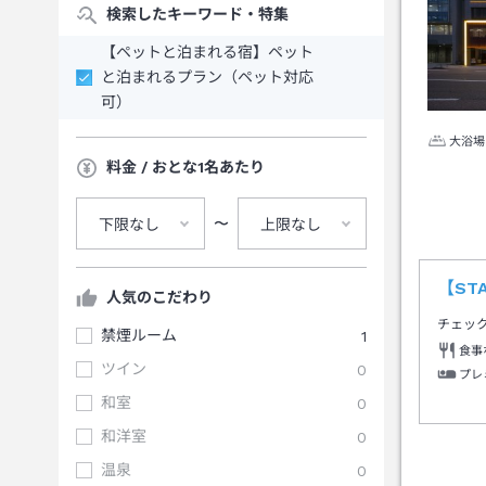
検索したキーワード・特集
【ペットと泊まれる宿】ペット
と泊まれるプラン（ペット対応
可）
大浴場
料金 / おとな1名あたり
〜
下限なし
上限なし
【ST
人気のこだわり
チェッ
禁煙ルーム
1
食事
ツイン
0
プレ
和室
0
和洋室
0
温泉
0