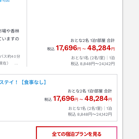
地図
市場や香林
ていますの
おとな
2
名
1
泊
1
部屋 合計
17,696
48,284
税込
円
〜
円
バス約40分
おとな1名 (
2
名1室)｜
1
泊
月現在）
税込
8,848円〜24,142円
車 徒歩約
Ｉ．Ｃより
金沢ステイ！【食事なし】
おとな
2
名
1
泊
1
部屋 合計
17,696
48,284
税込
円
〜
円
おとな1名 (
2
名1室)｜
1
泊
税込
8,848円〜24,142円
全ての宿泊プランを見る