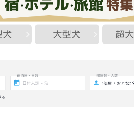
宿泊日・日数
部屋数・人数
する