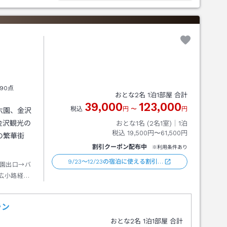
90点
おとな
2
名
1
泊
1
部屋 合計
39,000
123,000
税込
円
〜
円
六園、金沢
金沢観光の
おとな1名 (
2
名1室)｜
1
泊
税込
19,500円〜61,500円
の繁華街
割引クーポン配布中
※利用条件あり
9/23～12/23の宿泊に使える割引…
園出口→バ
広小路経由
ラン
おとな
2
名
1
泊
1
部屋 合計