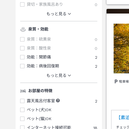
貸切・家族風呂あり
0
もっと見る
泉質・効能
泉質：硫黄泉
0
泉質：酸性泉
0
効能：関節痛
2
効能：病後回復期
2
もっと見る
駐車場
お部屋の特徴
露天風呂付客室
2
ペット(犬)OK
【素
ペット(猫)OK
インターネット接続可能
18
チェッ