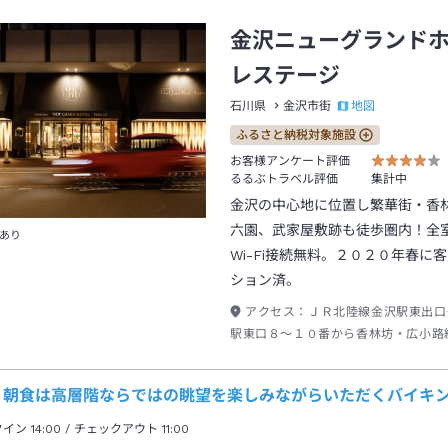
金沢ニューグランド
レステージ
地図
石川県
金沢市街
ふるさと納税対象施設
お客様アンケート評価
るるぶトラベル評価
集計中
金沢の中心地に位置し繁華街・香
六園、武家屋敷跡も徒歩圏内！全
あり
Wi-Fi接続無料。２０２０年春に
ション済。
アクセス：
ＪＲ北陸線金沢駅東出口
駅東口８～１０番から香林坊・広小路
８分南町・尾山神社下車→徒歩約２分
・朝食は高層階ならではの眺望を楽しみながらいただくバイキ
クイン
14:00
/ チェックアウト
11:00