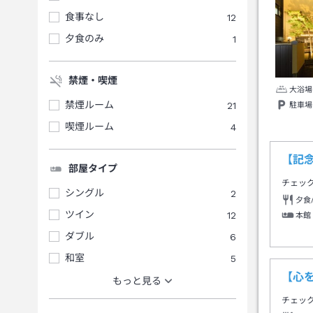
食事なし
12
夕食のみ
1
禁煙・喫煙
大浴場
禁煙ルーム
21
駐車場
喫煙ルーム
4
【記
部屋タイプ
チェッ
シングル
2
夕食
ツイン
12
本館
ダブル
6
和室
5
【心
もっと見る
チェッ