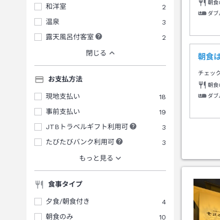
朝食
和洋室
2
ダブ
温泉
3
露天風呂付客室
2
閉じる
朝食
チェッ
お支払方法
朝食
現地支払い
18
ダブ
事前支払い
19
JTBトラベルギフト利用可
3
たびたびバンク利用可
3
もっと見る
食事タイプ
夕食/朝食付き
4
朝食のみ
10