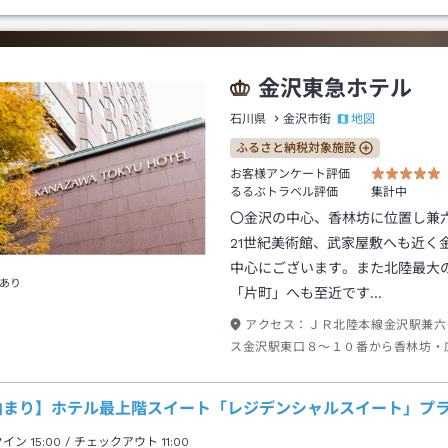
金沢東急ホテル
地図
石川県
金沢市街
ふるさと納税対象施設
お客様アンケート評価
るるぶトラベル評価
集計中
〇金沢の中心、香林坊に位置し兼
21世紀美術館、武家屋敷へも近く
中心にございます。また北陸最大
あり
「片町」へも至近です…
アクセス：
ＪＲ北陸本線金沢駅兼六
ス金沢駅東口８～１０番から香林坊・
行き約１０分香林坊下車→徒歩約１分
泊まり】ホテル最上階スイート「レジデンシャルスイート」プ
クイン
15:00
/ チェックアウト
11:00