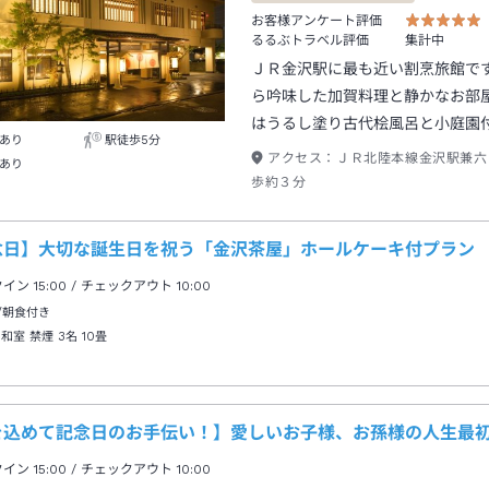
お客様アンケート評価
るるぶトラベル評価
集計中
ＪＲ金沢駅に最も近い割烹旅館で
ら吟味した加賀料理と静かなお部
はうるし塗り古代桧風呂と小庭園
あり
駅徒歩5分
アクセス：
ＪＲ北陸本線金沢駅兼六
あり
歩約３分
念日】大切な誕生日を祝う「金沢茶屋」ホールケーキ付プラン
クイン
15:00
/ チェックアウト
10:00
/朝食付き
 和室 禁煙 3名
10畳
を込めて記念日のお手伝い！】愛しいお子様、お孫様の人生最
クイン
15:00
/ チェックアウト
10:00