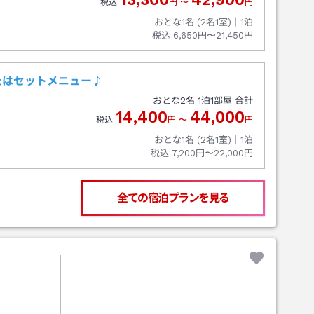
税込
円
〜
円
おとな1名 (
2
名1室)｜
1
泊
税込
6,650円〜21,450円
たはセットメニュー♪
おとな
2
名
1
泊
1
部屋 合計
14,400
44,000
税込
円
〜
円
おとな1名 (
2
名1室)｜
1
泊
税込
7,200円〜22,000円
全ての宿泊プランを見る