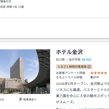
/朝食付き
 和室 禁煙 4名
10畳
ホテル金沢
地図
石川県
金沢市街
ふるさと納税対象施設
お客様アンケート評価
るるぶトラベル評価
集計中
2008年5月オープン。金沢駅より
ジネスにも最適。バスターミナル
兼六園を中心に人気の観光スポッ
5分
駐車場あり
がスムーズ。