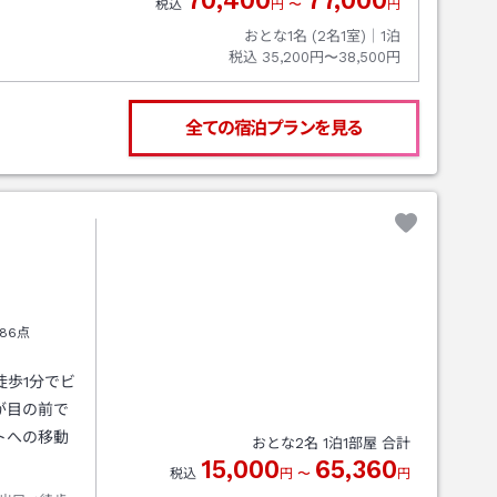
70,400
77,000
税込
円
〜
円
おとな1名 (
2
名1室)｜
1
泊
税込
35,200円〜38,500円
全ての宿泊プランを見る
86点
徒歩1分でビ
が目の前で
トへの移動
おとな
2
名
1
泊
1
部屋 合計
15,000
65,360
税込
円
〜
円