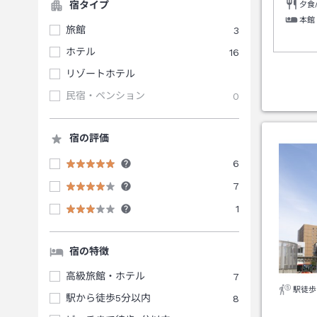
宿タイプ
夕食
本館
旅館
3
ホテル
16
リゾートホテル
民宿・ペンション
0
宿の評価
6
7
1
宿の特徴
高級旅館・ホテル
7
駅徒歩
駅から徒歩5分以内
8