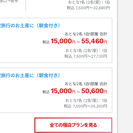
出口→徒歩
おとな1名 (
2
名1室)｜
1
泊
税込
7,500円〜32,680円
沢旅行のお土産に（朝食付き）
おとな
2
名
1
泊
1
部屋 合計
15,000
55,460
税込
円
〜
円
おとな1名 (
2
名1室)｜
1
泊
税込
7,500円〜27,730円
沢旅行のお土産に（朝食付き）
おとな
2
名
1
泊
1
部屋 合計
15,000
50,600
税込
円
〜
円
おとな1名 (
2
名1室)｜
1
泊
税込
7,500円〜25,300円
全ての宿泊プランを見る