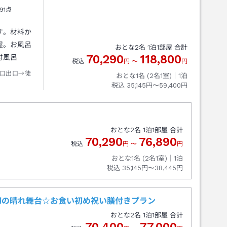
91点
す。材料か
屋。お風呂
おとな
2
名
1
泊
1
部屋 合計
70,290
118,800
付風呂
税込
円
〜
円
口出口→徒
おとな1名 (
2
名1室)｜
1
泊
税込
35,145円〜59,400円
おとな
2
名
1
泊
1
部屋 合計
70,290
76,890
税込
円
〜
円
おとな1名 (
2
名1室)｜
1
泊
税込
35,145円〜38,445円
初の晴れ舞台☆お食い初め祝い膳付きプラン
おとな
2
名
1
泊
1
部屋 合計