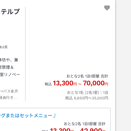
ホテルプ
83点
林坊や、兼
室禁煙＆
客室リノベー
おとな
2
名
1
泊
1
部屋 合計
13,300
70,000
税込
円
〜
円
→バス金沢
おとな1名 (
2
名1室)｜
1
泊
経由行き約
税込
6,650円〜35,000円
ングまたはセットメニュー♪
おとな
2
名
1
泊
1
部屋 合計
13,300
42,900