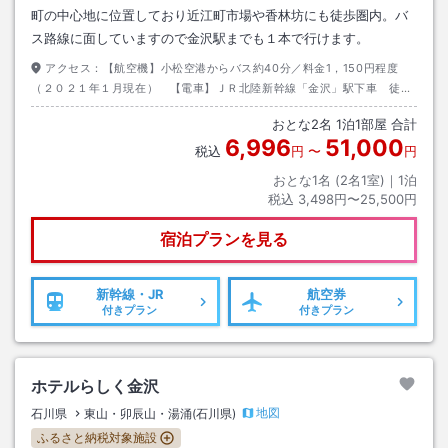
町の中心地に位置しており近江町市場や香林坊にも徒歩圏内。バ
ス路線に面していますので金沢駅までも１本で行けます。
アクセス：
【航空機】小松空港からバス約40分／料金1，150円程度
（２０２１年１月現在） 【電車】ＪＲ北陸新幹線「金沢」駅下車 徒歩
約15分 【お車】北陸自動車道 金沢西Ｉ．Ｃより国道８号線利用 尾山
おとな
2
名
1
泊
1
部屋 合計
神社目の前
6,996
51,000
税込
円
〜
円
おとな1名 (
2
名1室)｜
1
泊
税込
3,498円〜25,500円
宿泊プランを見る
新幹線・JR
航空券
付きプラン
付きプラン
ホテルらしく金沢
地図
石川県
東山・卯辰山・湯涌(石川県)
ふるさと納税対象施設