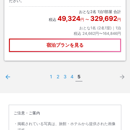
ださい。
おとな
2
名
1
泊
1
部屋 合計
49,324
329,692
税込
円
〜
円
おとな1名 (
2
名1室)｜
1
泊
税込
24,662円〜164,846円
宿泊プランを見る
1
2
3
4
5
ご注意・ご案内
掲載されている写真は、旅館・ホテルから提供された画像
です。