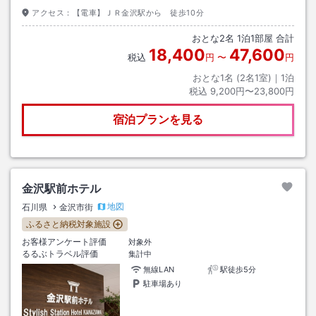
アクセス：
【電車】ＪＲ金沢駅から 徒歩10分
おとな
2
名
1
泊
1
部屋 合計
18,400
47,600
税込
円
〜
円
おとな1名 (
2
名1室)｜
1
泊
税込
9,200円〜23,800円
宿泊プランを見る
金沢駅前ホテル
地図
石川県
金沢市街
ふるさと納税対象施設
お客様アンケート評価
対象外
るるぶトラベル評価
集計中
無線LAN
駅徒歩5分
駐車場あり