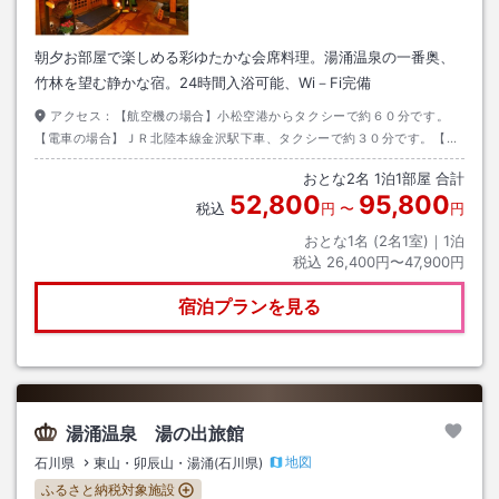
朝夕お部屋で楽しめる彩ゆたかな会席料理。湯涌温泉の一番奥、
竹林を望む静かな宿。24時間入浴可能、Wi－Fi完備
アクセス：
【航空機の場合】小松空港からタクシーで約６０分です。
【電車の場合】ＪＲ北陸本線金沢駅下車、タクシーで約３０分です。【お
車の場合】北陸自動車道金沢森本Ｉ．Ｃより金沢環状道路経由で約４０分
おとな
2
名
1
泊
1
部屋 合計
です。
52,800
95,800
税込
円
〜
円
おとな1名 (
2
名1室)｜
1
泊
税込
26,400円〜47,900円
宿泊プランを見る
湯涌温泉 湯の出旅館
地図
石川県
東山・卯辰山・湯涌(石川県)
ふるさと納税対象施設