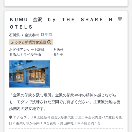
ＫＵＭＵ 金沢 ｂｙ ＴＨＥ ＳＨＡＲＥ Ｈ
ＯＴＥＬＳ
地図
石川県
金沢市街
ふるさと納税対象施設
お客様アンケート評価
対象外
るるぶトラベル評価
集計中
「金沢の伝統を汲む場所」金沢の伝統や禅の精神を感じながら
も、モダンで洗練された空間でお寛ぎください。主要観光地も徒
歩圏内の好立地です。
アクセス：
ＪＲ北陸新幹線金沢駅兼六園口出口→金沢周遊バス左回り東
口６番乗り場から約１０分南町・尾山神社下車→徒歩約１分