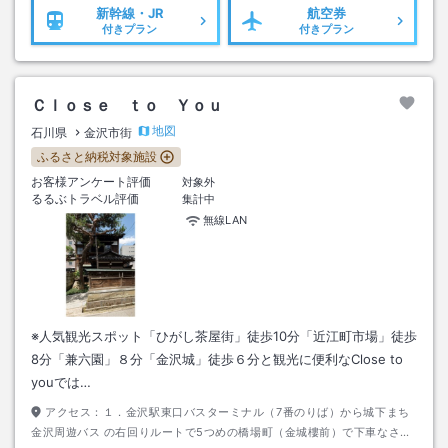
新幹線・JR
航空券
付きプラン
付きプラン
Ｃｌｏｓｅ ｔｏ Ｙｏｕ
地図
石川県
金沢市街
ふるさと納税対象施設
お客様アンケート評価
対象外
るるぶトラベル評価
集計中
無線LAN
※人気観光スポット「ひがし茶屋街」徒歩10分「近江町市場」徒歩
8分「兼六園」８分「金沢城」徒歩６分と観光に便利なClose to
youでは…
アクセス：
１．金沢駅東口バスターミナル（7番のりば）から城下まち
金沢周遊バス の右回りルートで5つめの橋場町（金城樓前）で下車なさる