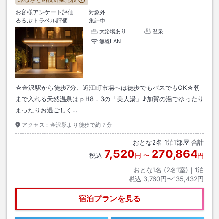
お客様アンケート評価
対象外
るるぶトラベル評価
集計中
大浴場あり
温泉
無線LAN
☆金沢駅から徒歩7分、近江町市場へは徒歩でもバスでもOK☆朝
まで入れる天然温泉はｐH8．3の「美人湯」♪加賀の湯でゆったり
まったりお過ごしく…
アクセス：
金沢駅より徒歩で約７分
おとな
2
名
1
泊
1
部屋 合計
7,520
270,864
税込
円
〜
円
おとな1名 (
2
名1室)｜
1
泊
税込
3,760円〜135,432円
宿泊プランを見る