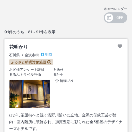
料金カレンダー
91
件のうち、
81～91
件を表示
花明かり
地図
石川県
金沢市街
ふるさと納税対象施設
お客様アンケート評価
対象外
るるぶトラベル評価
集計中
無線LAN
ひがし茶屋街へと続く浅野川沿いに立地。金沢の伝統工芸が館
内・室内随所に装飾され、加賀五彩に彩られた全5部屋のデザイナ
ーズホテルです。