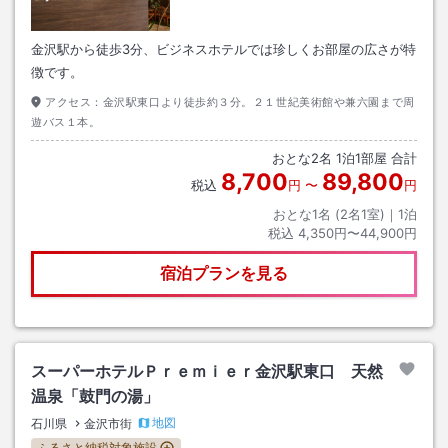
金沢駅から徒歩3分、ビジネスホテルでは珍しくお部屋の広さが特
徴です。
アクセス：
金沢駅東口より徒歩約３分。２１世紀美術館や兼六園まで周
遊バス１本。
おとな
2
名
1
泊
1
部屋 合計
8,700
89,800
税込
円
〜
円
おとな1名 (
2
名1室)｜
1
泊
税込
4,350円〜44,900円
宿泊プランを見る
スーパーホテルＰｒｅｍｉｅｒ金沢駅東口 天然
温泉「鼓門の湯」
地図
石川県
金沢市街
ふるさと納税対象施設