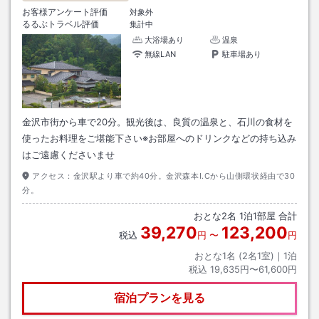
お客様アンケート評価
対象外
るるぶトラベル評価
集計中
大浴場あり
温泉
無線LAN
駐車場あり
金沢市街から車で20分。観光後は、良質の温泉と、石川の食材を
使ったお料理をご堪能下さい※お部屋へのドリンクなどの持ち込み
はご遠慮くださいませ
アクセス：
金沢駅より車で約40分。金沢森本I.Cから山側環状経由で30
分。
おとな
2
名
1
泊
1
部屋 合計
39,270
123,200
税込
円
〜
円
おとな1名 (
2
名1室)｜
1
泊
税込
19,635円〜61,600円
宿泊プランを見る