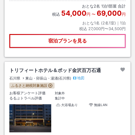
と徒歩約４分。運賃２１０円。バスは毎時００、１５、３０、４５分発で
おとな
2
名
1
泊
1
部屋 合計
す。２．タクシーは金沢駅東口タクシー乗り場から約１０分。運賃約１５
54,000
69,000
００円です。
税込
円
〜
円
おとな1名 (
2
名1室)｜
1
泊
税込
27,000円〜34,500円
宿泊プランを見る
トリフィートホテル＆ポッド金沢百万石通
地図
石川県
東山・卯辰山・湯涌(石川県)
ふるさと納税対象施設
お客様アンケート評価
対象外
るるぶトラベル評価
集計中
大浴場あり
無線LAN