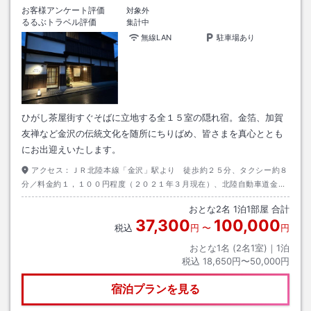
お客様アンケート評価
対象外
るるぶトラベル評価
集計中
無線LAN
駐車場あり
ひがし茶屋街すぐそばに立地する全１５室の隠れ宿。金箔、加賀
友禅など金沢の伝統文化を随所にちりばめ、皆さまを真心ととも
にお出迎えいたします。
アクセス：
ＪＲ北陸本線「金沢」駅より 徒歩約２５分、タクシー約８
分／料金約１，１００円程度（２０２１年３月現在）、北陸自動車道金沢
東Ｉ．Ｃより国道８号線
おとな
2
名
1
泊
1
部屋 合計
37,300
100,000
税込
円
〜
円
おとな1名 (
2
名1室)｜
1
泊
税込
18,650円〜50,000円
宿泊プランを見る