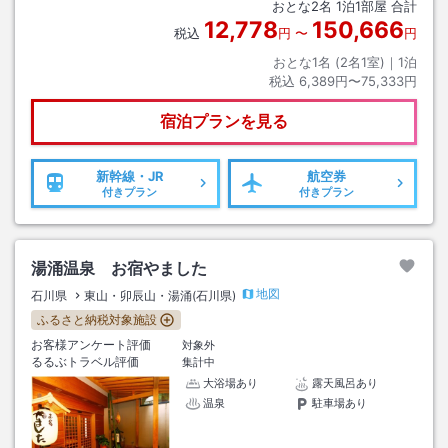
おとな
2
名
1
泊
1
部屋 合計
12,778
150,666
税込
円
〜
円
おとな1名 (
2
名1室)｜
1
泊
税込
6,389円〜75,333円
宿泊プランを見る
新幹線・JR
航空券
付きプラン
付きプラン
湯涌温泉 お宿やました
地図
石川県
東山・卯辰山・湯涌(石川県)
ふるさと納税対象施設
お客様アンケート評価
対象外
るるぶトラベル評価
集計中
大浴場あり
露天風呂あり
温泉
駐車場あり