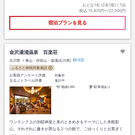
おとな1名 (
2
名1室)｜
1
泊
税込
15,670円〜22,000円
宿泊プランを見る
金沢湯涌温泉 百楽荘
地図
石川県
東山・卯辰山・湯涌(石川県)
ふるさと納税対象施設
お客様アンケート評価
対象外
るるぶトラベル評価
集計中
無線LAN
駐車場あり
ワンランク上の別邸神楽と美のときめきをテーマにした本館彩
心。それぞれに趣きが異なる２つの館で、ごゆっくりとお寛ぎく