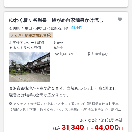
ゆわく板ヶ谷温泉 銭がめ自家源泉かけ流し
地図
石川県
東山・卯辰山・湯涌(石川県)
ふるさと納税対象施設
お客様アンケート評価
対象外
るるぶトラベル評価
集計中
無線LAN
駐車場あり
金沢市市街地から車で約３０分。自然あふれる山・川に囲まれ、
騒音とは無縁の空間が広がります。
アクセス：
金沢駅より北鉄バス東口７番のりば【湯桶温泉行き】乗車
【湯桶温泉】下車。約４０分。バスでご来店のお客様は要予約で【湯桶温
泉】まで送迎させて頂きます。
おとな
2
名
1
泊
1
部屋 合計
31,340
44,000
税込
円
〜
円