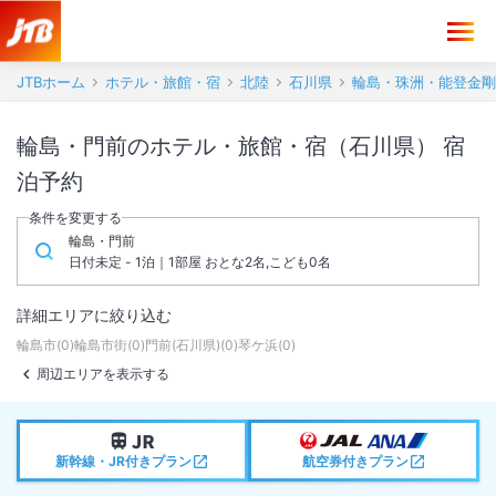
JTBホーム
ホテル・旅館・宿
北陸
石川県
輪島・珠洲・能登金剛
輪島・門前のホテル・旅館・宿（石川県） 宿
泊予約
条件を変更する
輪島・門前
日付未定 - 1泊｜1部屋 おとな2名,こども0名
詳細エリアに絞り込む
輪島市
(
0
)
輪島市街
(
0
)
門前(石川県)
(
0
)
琴ケ浜
(
0
)
周辺エリアを表示する
新幹線・JR付きプラン
航空券付きプラン