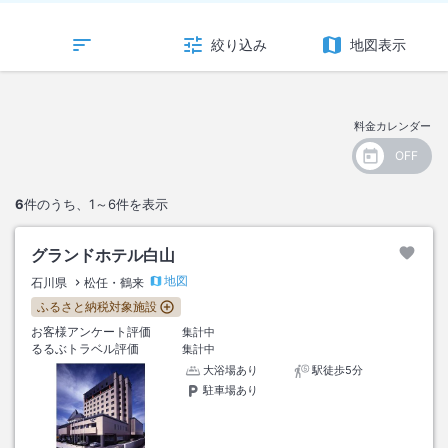
絞り込み
地図表示
料金カレンダー
6
件のうち、
1～6
件を表示
グランドホテル白山
地図
石川県
松任・鶴来
ふるさと納税対象施設
お客様アンケート評価
集計中
るるぶトラベル評価
集計中
大浴場あり
駅徒歩5分
駐車場あり