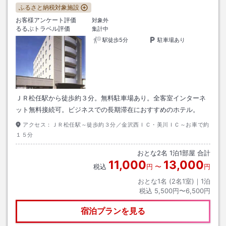
ふるさと納税対象施設
お客様アンケート評価
対象外
るるぶトラベル評価
集計中
駅徒歩5分
駐車場あり
ＪＲ松任駅から徒歩約３分。無料駐車場あり。全客室インターネ
ット無料接続可。ビジネスでの長期滞在におすすめのホテル。
アクセス：
ＪＲ松任駅～徒歩約３分／金沢西ＩＣ・美川ＩＣ～お車で約
１５分
おとな
2
名
1
泊
1
部屋 合計
11,000
13,000
税込
円
〜
円
おとな1名 (
2
名1室)｜
1
泊
税込
5,500円〜6,500円
宿泊プランを見る