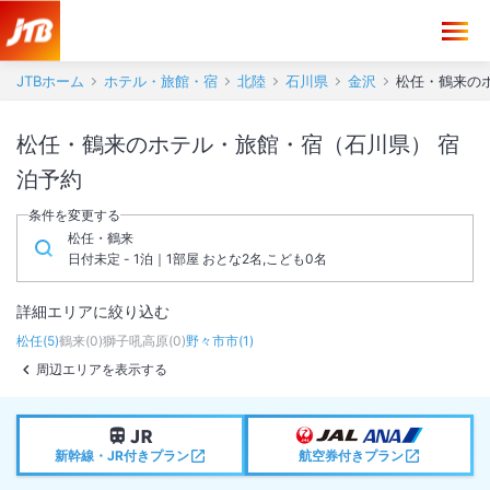
JTBホーム
ホテル・旅館・宿
北陸
石川県
金沢
松任・鶴来の
松任・鶴来のホテル・旅館・宿（石川県） 宿
泊予約
条件を変更する
松任・鶴来
日付未定 - 1泊｜1部屋 おとな2名,こども0名
詳細エリアに絞り込む
松任
(
5
)
鶴来
(
0
)
獅子吼高原
(
0
)
野々市市
(
1
)
周辺エリアを表示する
新幹線・JR付きプラン
航空券付きプラン