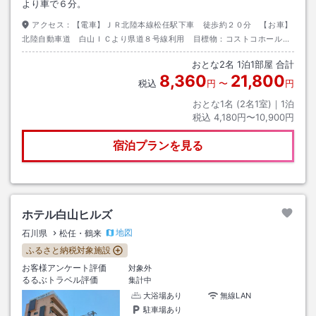
より車で６分。
アクセス：
【電車】ＪＲ北陸本線松任駅下車 徒歩約２０分 【お車】
北陸自動車道 白山ＩＣより県道８号線利用 目標物：コストコホールセ
ール野々市倉庫店
おとな
2
名
1
泊
1
部屋 合計
8,360
21,800
税込
円
〜
円
おとな1名 (
2
名1室)｜
1
泊
税込
4,180円〜10,900円
宿泊プランを見る
ホテル白山ヒルズ
地図
石川県
松任・鶴来
ふるさと納税対象施設
お客様アンケート評価
対象外
るるぶトラベル評価
集計中
大浴場あり
無線LAN
駐車場あり