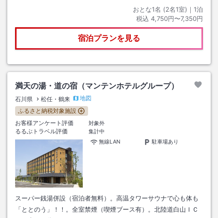
おとな1名 (
2
名1室)｜
1
泊
税込
4,750円〜7,350円
宿泊プランを見る
満天の湯・道の宿（マンテンホテルグループ）
地図
石川県
松任・鶴来
ふるさと納税対象施設
お客様アンケート評価
対象外
るるぶトラベル評価
集計中
無線LAN
駐車場あり
スーパー銭湯併設（宿泊者無料）。高温タワーサウナで心も体も
「ととのう」！！。全室禁煙（喫煙ブース有）。北陸道白山ＩＣ