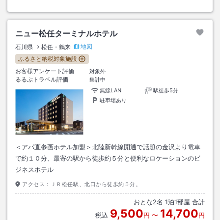
ニュー松任ターミナルホテル
地図
石川県
松任・鶴来
ふるさと納税対象施設
お客様アンケート評価
対象外
るるぶトラベル評価
集計中
無線LAN
駅徒歩5分
駐車場あり
＜アパ直参画ホテル加盟＞北陸新幹線開通で話題の金沢より電車
で約１０分、最寄の駅から徒歩約５分と便利なロケーションのビ
ジネスホテル
アクセス：
ＪＲ松任駅、北口から徒歩約５分。
おとな
2
名
1
泊
1
部屋 合計
9,500
14,700
税込
円
〜
円