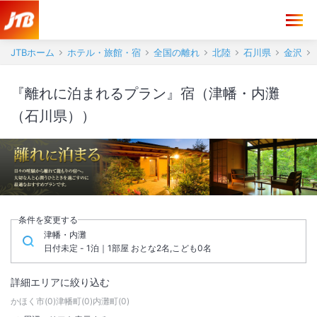
JTBホーム
ホテル・旅館・宿
全国の離れ
北陸
石川県
金沢
『離れに泊まれるプラン』宿（津幡・内灘
（石川県））
条件を変更する
津幡・内灘
日付未定 - 1泊｜1部屋 おとな2名,こども0名
詳細エリアに絞り込む
かほく市
(
0
)
津幡町
(
0
)
内灘町
(
0
)