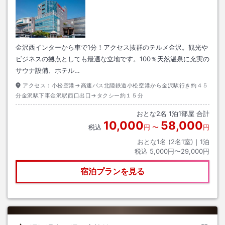
金沢西インターから車で1分！アクセス抜群のテルメ金沢。観光や
ビジネスの拠点としても最適な立地です。100％天然温泉に充実の
サウナ設備、ホテル…
アクセス：
小松空港→高速バス北陸鉄道小松空港から金沢駅行き約４５
分金沢駅下車金沢駅西口出口→タクシー約１５分
おとな
2
名
1
泊
1
部屋 合計
10,000
58,000
税込
円
〜
円
おとな1名 (
2
名1室)｜
1
泊
税込
5,000円〜29,000円
宿泊プランを見る