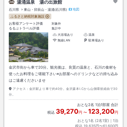
湯涌温泉 湯の出旅館
地図
石川県
東山・卯辰山・湯涌(石川県)
ふるさと納税対象施設
お客様アンケート評価
対象外
るるぶトラベル評価
集計中
大浴場あり
温泉
無線LAN
駐車場あり
金沢市街から車で20分。観光後は、良質の温泉と、石川の食材を
使ったお料理をご堪能下さい※お部屋へのドリンクなどの持ち込み
はご遠慮くださいませ
アクセス：
金沢駅より車で約40分。金沢森本I.Cから山側環状経由で30
分。
おとな
2
名
1
泊
1
部屋 合計
39,270
123,200
税込
円
〜
円
おとな1名 (
2
名1室)｜
1
泊
税込
19,635円〜61,600円