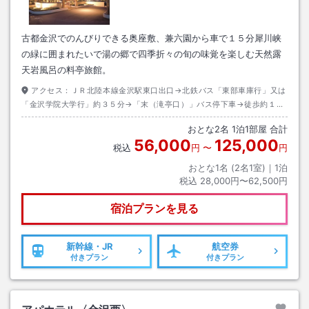
古都金沢でのんびりできる奥座敷、兼六園から車で１５分犀川峡
の緑に囲まれたいで湯の郷で四季折々の旬の味覚を楽しむ天然露
天岩風呂の料亭旅館。
アクセス：
ＪＲ北陸本線金沢駅東口出口→北鉄バス「東部車庫行」又は
「金沢学院大学行」約３５分→「末（滝亭口）」バス停下車→徒歩約１５
分※金沢駅→市内中心部（兼六園など）→滝亭という位置関係です。最寄
おとな
2
名
1
泊
1
部屋 合計
の観光地からバスにご乗車ください。
56,000
125,000
税込
円
〜
円
おとな1名 (
2
名1室)｜
1
泊
税込
28,000円〜62,500円
宿泊プランを見る
新幹線・JR
航空券
付きプラン
付きプラン