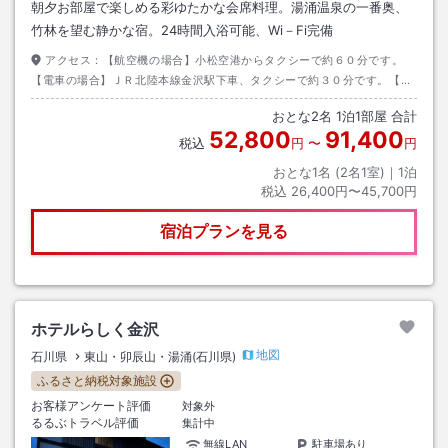
朝夕お部屋で楽しめる彩ゆたかな会席料理。湯涌温泉の一番奥、
竹林を望む静かな宿。24時間入浴可能、Wi－Fi完備
アクセス：
【航空機の場合】小松空港からタクシーで約６０分です。
【電車の場合】ＪＲ北陸本線金沢駅下車、タクシーで約３０分です。【お
車の場合】北陸自動車道金沢森本Ｉ．Ｃより金沢環状道路経由で約４０分
おとな
2
名
1
泊
1
部屋 合計
です。
52,800
91,400
税込
円
〜
円
おとな1名 (
2
名1室)｜
1
泊
税込
26,400円〜45,700円
宿泊プランを見る
ホテルらしく金沢
地図
石川県
東山・卯辰山・湯涌(石川県)
ふるさと納税対象施設
お客様アンケート評価
対象外
るるぶトラベル評価
集計中
無線LAN
駐車場あり