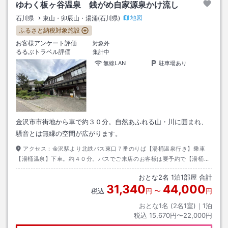
ゆわく板ヶ谷温泉 銭がめ自家源泉かけ流し
地図
石川県
東山・卯辰山・湯涌(石川県)
ふるさと納税対象施設
お客様アンケート評価
対象外
るるぶトラベル評価
集計中
無線LAN
駐車場あり
金沢市市街地から車で約３０分。自然あふれる山・川に囲まれ、
騒音とは無縁の空間が広がります。
アクセス：
金沢駅より北鉄バス東口７番のりば【湯桶温泉行き】乗車
【湯桶温泉】下車。約４０分。バスでご来店のお客様は要予約で【湯桶温
泉】まで送迎させて頂きます。
おとな
2
名
1
泊
1
部屋 合計
31,340
44,000
税込
円
〜
円
おとな1名 (
2
名1室)｜
1
泊
税込
15,670円〜22,000円