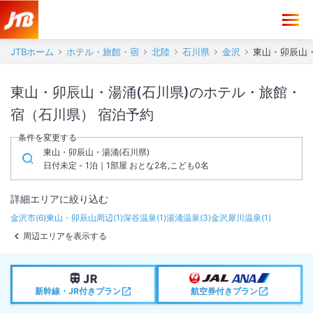
JTBホーム
ホテル・旅館・宿
北陸
石川県
金沢
東山・卯辰山
東山・卯辰山・湯涌(石川県)のホテル・旅館・
宿（石川県） 宿泊予約
条件を変更する
東山・卯辰山・湯涌(石川県)
日付未定 - 1泊｜1部屋 おとな2名,こども0名
詳細エリアに絞り込む
金沢市
(
6
)
東山・卯辰山周辺
(
1
)
深谷温泉
(
1
)
湯涌温泉
(
3
)
金沢犀川温泉
(
1
)
周辺エリアを表示する
新幹線・JR付きプラン
航空券付きプラン