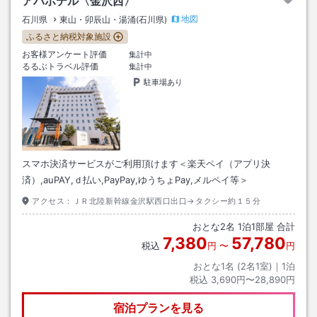
アパホテル〈金沢西〉
地図
石川県
東山・卯辰山・湯涌(石川県)
ふるさと納税対象施設
お客様アンケート評価
集計中
るるぶトラベル評価
集計中
駐車場あり
スマホ決済サービスがご利用頂けます＜楽天ペイ（アプリ決
済）,auPAY,ｄ払い,PayPay,ゆうちょPay,メルペイ等＞
アクセス：
ＪＲ北陸新幹線金沢駅西口出口→タクシー約１５分
おとな
2
名
1
泊
1
部屋 合計
7,380
57,780
税込
円
〜
円
おとな1名 (
2
名1室)｜
1
泊
税込
3,690円〜28,890円
宿泊プランを見る