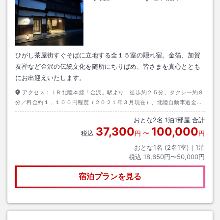
ひがし茶屋街すぐそばに立地する全１５室の隠れ宿。金箔、加賀
友禅など金沢の伝統文化を随所にちりばめ、皆さまを真心ととも
にお出迎えいたします。
アクセス：
ＪＲ北陸本線「金沢」駅より 徒歩約２５分、タクシー約８
分／料金約１，１００円程度（２０２１年３月現在）、北陸自動車道金沢
東Ｉ．Ｃより国道８号線
おとな
2
名
1
泊
1
部屋 合計
37,300
100,000
税込
円
〜
円
おとな1名 (
2
名1室)｜
1
泊
税込
18,650円〜50,000円
宿泊プランを見る