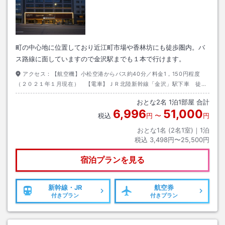
町の中心地に位置しており近江町市場や香林坊にも徒歩圏内。バ
ス路線に面していますので金沢駅までも１本で行けます。
アクセス：
【航空機】小松空港からバス約40分／料金1，150円程度
（２０２１年１月現在） 【電車】ＪＲ北陸新幹線「金沢」駅下車 徒歩
約15分 【お車】北陸自動車道 金沢西Ｉ．Ｃより国道８号線利用 尾山
おとな
2
名
1
泊
1
部屋 合計
神社目の前
6,996
51,000
税込
円
〜
円
おとな1名 (
2
名1室)｜
1
泊
税込
3,498円〜25,500円
宿泊プランを見る
新幹線・JR
航空券
付きプラン
付きプラン