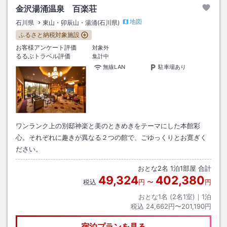
金沢湯涌温泉 百楽荘
地図
石川県
東山・卯辰山・湯涌(石川県)
ふるさと納税対象施設
お客様アンケート評価
対象外
るるぶトラベル評価
集計中
無線LAN
駐車場あり
ワンランク上の別邸神楽と美のときめきをテーマにした本館彩
心。それぞれに趣きが異なる２つの館で、ごゆっくりとお寛ぎく
ださい。
おとな
2
名
1
泊
1
部屋 合計
49,324
402,380
税込
円
〜
円
おとな1名 (
2
名1室)｜
1
泊
税込
24,662円〜201,190円
宿泊プランを見る