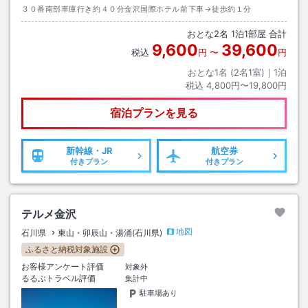
３０番南部車庫行き約４０分金沢国際ホテル前下車→徒歩約１分
おとな
2
名
1
泊
1
部屋 合計
9,600
39,600
税込
円
〜
円
おとな1名 (
2
名1室)｜
1
泊
税込
4,800円〜19,800円
宿泊プランを見る
新幹線・JR
航空券
付きプラン
付きプラン
テルメ金沢
地図
石川県
東山・卯辰山・湯涌(石川県)
ふるさと納税対象施設
お客様アンケート評価
対象外
るるぶトラベル評価
集計中
駐車場あり