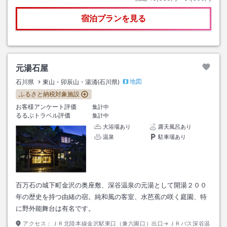
宿泊プランを見る
元湯石屋
地図
石川県
東山・卯辰山・湯涌(石川県)
ふるさと納税対象施設
お客様アンケート評価
集計中
るるぶトラベル評価
集計中
大浴場あり
露天風呂あり
温泉
駐車場あり
百万石の城下町金沢の奥座敷、深谷温泉の元湯として開湯２００
年の歴史を持つ由緒の宿。純和風の客室、水芭蕉の咲く庭園、特
に野外能舞台は有名です。
アクセス：
ＪＲ北陸本線金沢駅東口（兼六園口）出口→ＪＲバス深谷温