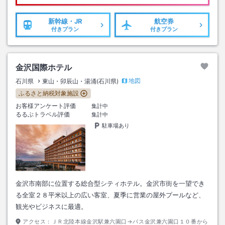
新幹線・JR
航空券
付きプラン
付きプラン
金沢国際ホテル
地図
石川県
東山・卯辰山・湯涌(石川県)
ふるさと納税対象施設
お客様アンケート評価
集計中
るるぶトラベル評価
集計中
駐車場あり
金沢市南部に位置する総合型シティホテル。金沢市街を一望でき
る全室２８平米以上の広い客室、夏季に営業の屋外プールなど、
観光やビジネスに最適。
アクセス：
ＪＲ北陸本線金沢駅兼六園口→バス金沢兼六園口１０番から