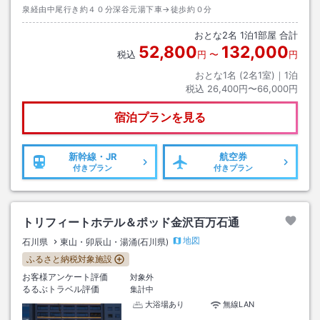
泉経由中尾行き約４０分深谷元湯下車→徒歩約０分
おとな
2
名
1
泊
1
部屋 合計
52,800
132,000
税込
円
〜
円
おとな1名 (
2
名1室)｜
1
泊
税込
26,400円〜66,000円
宿泊プランを見る
新幹線・JR
航空券
付きプラン
付きプラン
トリフィートホテル＆ポッド金沢百万石通
地図
石川県
東山・卯辰山・湯涌(石川県)
ふるさと納税対象施設
お客様アンケート評価
対象外
るるぶトラベル評価
集計中
大浴場あり
無線LAN