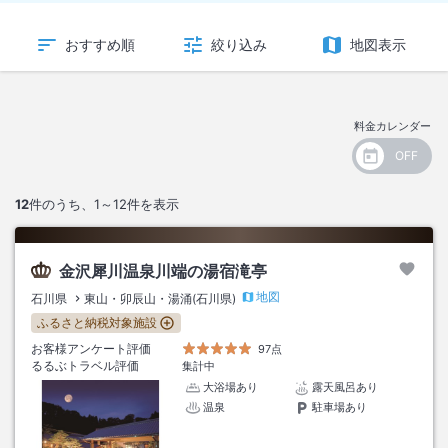
おすすめ順
絞り込み
地図表示
料金カレンダー
12
件のうち、
1～12
件を表示
金沢犀川温泉川端の湯宿滝亭
地図
石川県
東山・卯辰山・湯涌(石川県)
ふるさと納税対象施設
お客様アンケート評価
97点
るるぶトラベル評価
集計中
大浴場あり
露天風呂あり
温泉
駐車場あり