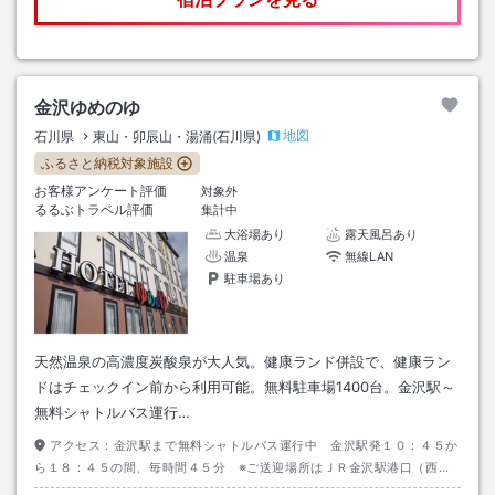
金沢ゆめのゆ
地図
石川県
東山・卯辰山・湯涌(石川県)
ふるさと納税対象施設
お客様アンケート評価
対象外
るるぶトラベル評価
集計中
大浴場あり
露天風呂あり
温泉
無線LAN
駐車場あり
天然温泉の高濃度炭酸泉が大人気。健康ランド併設で、健康ラン
ドはチェックイン前から利用可能。無料駐車場1400台。金沢駅～
無料シャトルバス運行…
アクセス：
金沢駅まで無料シャトルバス運行中 金沢駅発１０：４５か
ら１８：４５の間、毎時間４５分 ※ご送迎場所はＪＲ金沢駅港口（西
口）「団体バス乗降所」