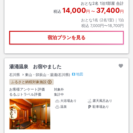
おとな
2
名
1
泊
1
部屋 合計
14,000
37,400
税込
円
〜
円
おとな1名 (
2
名1室)｜
1
泊
税込
7,000円〜18,700円
宿泊プランを見る
湯涌温泉 お宿やました
地図
石川県
東山・卯辰山・湯涌(石川県)
ふるさと納税対象施設
お客様アンケート評価
対象外
るるぶトラベル評価
集計中
大浴場あり
露天風呂あり
温泉
駐車場あり