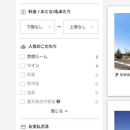
料金 / おとな1名あたり
〜
下限なし
上限なし
人気のこだわり
禁煙ルーム
2
ツイン
2
和室
0
駐車場
和洋室
0
温泉
0
露天風呂付客室
0
閉じる
お支払方法