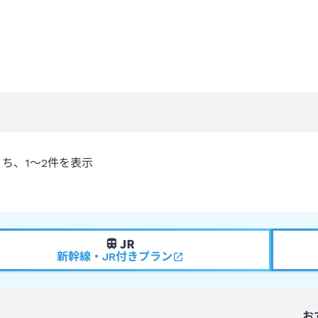
うち、
1～2
件を表示
新幹線・JR付きプラン
お