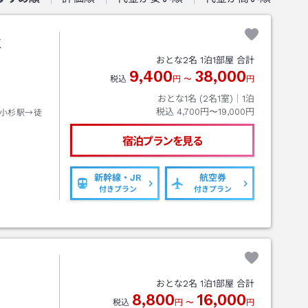
水
おとな
2
名
1
泊
1
部屋 合計
9,400
38,000
税込
円
〜
円
おとな1名 (
2
名1室)｜
1
泊
税込
4,700円〜19,000円
小杉駅→徒
宿泊プランを見る
新幹線・JR
航空券
付きプラン
付きプラン
おとな
2
名
1
泊
1
部屋 合計
8,800
16,000
税込
円
〜
円