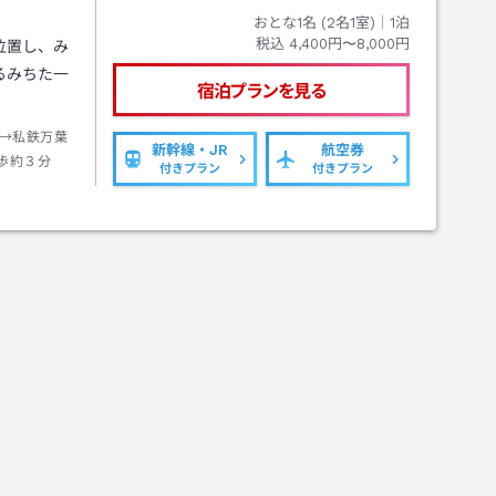
おとな1名 (
2
名1室)｜
1
泊
税込
4,400円〜8,000円
位置し、み
るみちた一
宿泊プランを見る
→私鉄万葉
新幹線・JR
航空券
歩約３分
付きプラン
付きプラン