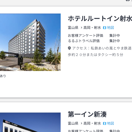
ホテルルートイン射
地図
富山県
高岡・射水
お客様アンケート評価
集計中
るるぶトラベル評価
集計中
アクセス：
私鉄あいの風とやま鉄道
歩約２０分またはタクシー約５分
あり
第一イン新湊
地図
富山県
高岡・射水
お客様アンケート評価
集計中