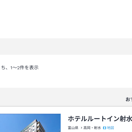
うち、
1～2
件を表示
お
ホテルルートイン射
地図
富山県
高岡・射水