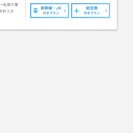
→私鉄万葉
新幹線・JR
航空券
歩約３分
付きプラン
付きプラン