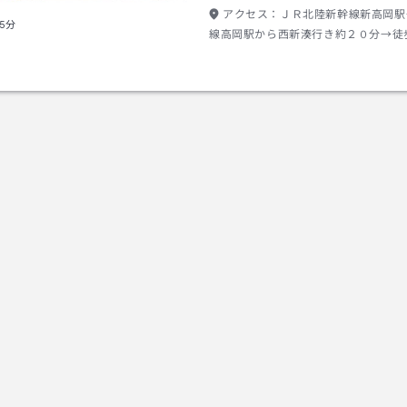
アクセス：
ＪＲ北陸新幹線新高岡駅
5分
線高岡駅から西新湊行き約２０分→徒