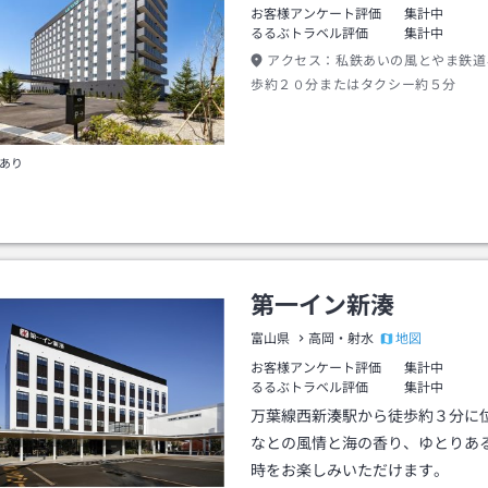
お客様アンケート評価
集計中
るるぶトラベル評価
集計中
アクセス：
私鉄あいの風とやま鉄道
歩約２０分またはタクシー約５分
あり
第一イン新湊
地図
富山県
高岡・射水
お客様アンケート評価
集計中
るるぶトラベル評価
集計中
万葉線西新湊駅から徒歩約３分に
なとの風情と海の香り、ゆとりあ
時をお楽しみいただけます。