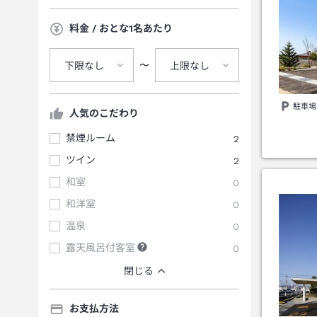
料金 / おとな1名あたり
〜
下限なし
上限なし
駐車場
人気のこだわり
禁煙ルーム
2
ツイン
2
和室
0
和洋室
0
温泉
0
露天風呂付客室
0
閉じる
お支払方法