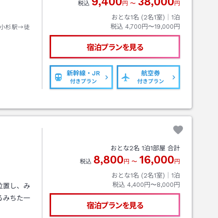
9,400
38,000
税込
円
〜
円
おとな1名 (
2
名1室)｜
1
泊
税込
4,700円〜19,000円
小杉駅→徒
宿泊プランを見る
新幹線・JR
航空券
付きプラン
付きプラン
おとな
2
名
1
泊
1
部屋 合計
8,800
16,000
税込
円
〜
円
おとな1名 (
2
名1室)｜
1
泊
税込
4,400円〜8,000円
位置し、み
るみちた一
宿泊プランを見る