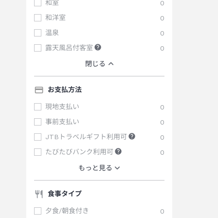
和室
0
和洋室
0
温泉
0
露天風呂付客室
0
閉じる
お支払方法
現地支払い
0
事前支払い
0
JTBトラベルギフト利用可
0
たびたびバンク利用可
0
もっと見る
食事タイプ
夕食/朝食付き
0