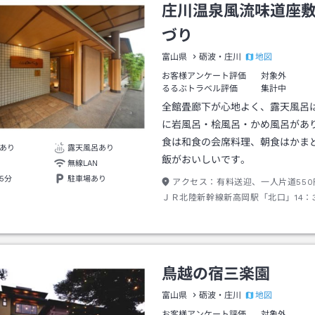
庄川温泉風流味道座
づり
地図
富山県
砺波・庄川
お客様アンケート評価
対象外
るるぶトラベル評価
集計中
全館畳廊下が心地よく、露天風呂
に岩風呂・桧風呂・かめ風呂があ
食は和食の会席料理、朝食はかま
あり
露天風呂あり
飯がおいしいです。
無線LAN
5分
駐車場あり
アクセス：
有料送迎、一人片道550
ＪＲ北陸新幹線新高岡駅「北口」14：
送り11：00発。※チャイルドシート
ートのご用意がございません。対象と
はご乗車いただけません。
鳥越の宿三楽園
地図
富山県
砺波・庄川
お客様アンケート評価
対象外