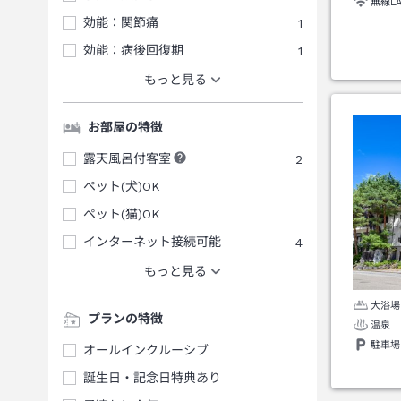
無線L
効能：関節痛
1
効能：病後回復期
1
もっと見る
お部屋の特徴
露天風呂付客室
2
ペット(犬)OK
ペット(猫)OK
インターネット接続可能
4
もっと見る
大浴場
プランの特徴
温泉
駐車場
オールインクルーシブ
誕生日・記念日特典あり