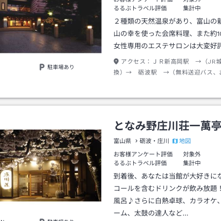
るるぶトラベル評価
集計中
２種類の天然温泉があり、富山の
山の幸を使った会席料理、また約1
女性専用のエステサロンは大変好
アクセス：
ＪＲ新高岡駅 →（JR
駐車場あり
換）→ 砺波駅 →（無料送迎バス、
14：15、15：00）＊所要時間約15分
となみ野庄川荘一萬
地図
富山県
砺波・庄川
お客様アンケート評価
対象外
るるぶトラベル評価
集計中
到着後、あなたは当館が大好きに
コールを含むドリンクが飲み放題
風呂♪さらに白熱卓球、カラオケ
ーム、太鼓の達人など…