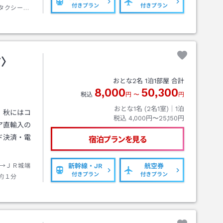
付きプラン
付きプラン
タクシー約
前〉
おとな
2
名
1
泊
1
部屋 合計
8,000
50,300
税込
円
〜
円
おとな1名 (
2
名1室)｜
1
泊
、秋にはコ
税込
4,000円〜25,150円
ア直輸入の
ド決済・電
宿泊プランを見る
→ＪＲ城端
新幹線・JR
航空券
付きプラン
付きプラン
約１分