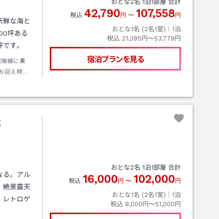
おとな
2
名
1
泊
1
部屋 合計
42,790
107,558
税込
円
〜
円
新鮮な海と
おとな1名 (
2
名1室)｜
1
泊
00坪ある
税込
21,395円〜53,779円
評です。
宿泊プランを見る
城端線に乗
お迎え時刻
 → 当館
亭
おとな
2
名
1
泊
1
部屋 合計
なる。アル
16,000
102,000
税込
円
〜
円
！絶景露天
おとな1名 (
2
名1室)｜
1
泊
、レトロゲ
税込
8,000円〜51,000円