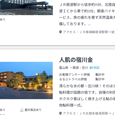
ＪＲ砺波駅から徒歩約11分、北陸
波ＩＣから車で約3分。朝食バイ
ービス、旅の疲れを癒す天然温泉
あり
備しております。…
アクセス：
ＪＲ城端線砺波駅駅→徒
人肌の宿川金
地図
富山県
砺波・庄川
お客様アンケート評価
集計中
るるぶトラベル評価
集計中
清らかな水の都・庄川峡！そのほ
鮎料理が話題の宿です。自慢の料
ホクホク香ばしく焼き上げる鮎の
他鮎料理一式。
あり
露天風呂あり
アクセス：
ＪＲ北陸本線高岡駅→Ｊ