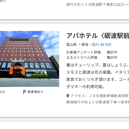
あり
端行き約２５分砺波駅下車南口出口→
１０分
アパホテル〈砺波駅
地図
富山県
砺波・庄川
お客様アンケート評価
集計中
るるぶトラベル評価
集計中
春はチューリップ、夏はしょうぶ
スモスと砺波は花の楽園。イタリ
家具でおくつろぎ頂けます。コー
子マネーの利用可能。
5分
駐車場あり
アクセス：
ＪＲ北陸新幹線新高岡駅
線城端行き約２０分砺波駅下車→徒歩