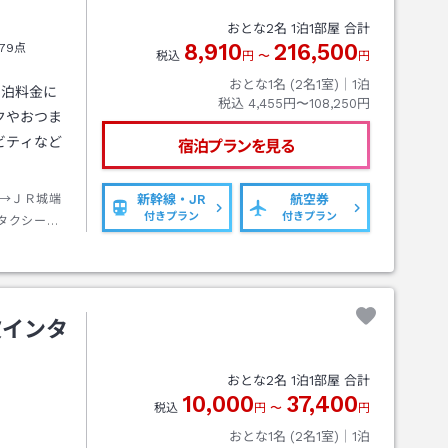
おとな
2
名
1
泊
1
部屋 合計
8,910
216,500
79点
税込
円
〜
円
おとな1名 (
2
名1室)｜
1
泊
】宿泊料金に
税込
4,455円〜108,250円
クやおつま
ビティなど
宿泊プランを見る
→ＪＲ城端
新幹線・JR
航空券
付きプラン
付きプラン
タクシー約
波インタ
おとな
2
名
1
泊
1
部屋 合計
10,000
37,400
税込
円
〜
円
おとな1名 (
2
名1室)｜
1
泊