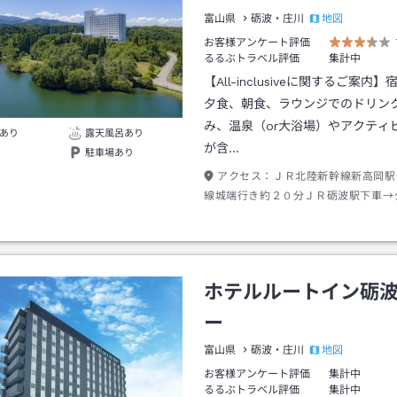
地図
富山県
砺波・庄川
お客様アンケート評価
るるぶトラベル評価
集計中
【All-inclusiveに関するご案内
夕食、朝食、ラウンジでのドリン
み、温泉（or大浴場）やアクティ
あり
露天風呂あり
が含…
駐車場あり
アクセス：
ＪＲ北陸新幹線新高岡駅
線城端行き約２０分ＪＲ砺波駅下車→
１５分
ホテルルートイン砺
ー
地図
富山県
砺波・庄川
お客様アンケート評価
集計中
るるぶトラベル評価
集計中