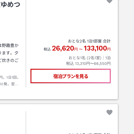
敷ゆめつ
おとな
2
名
1
泊
1
部屋 合計
は野趣豊か
26,620
133,100
税込
円
〜
円
ります。夕
おとな1名 (
2
名1室)｜
1
泊
ど炊きのご
税込
13,310円〜66,550円
宿泊プランを見る
円。1日1回。
30発。翌日
・ジュニアシ
なるお子様