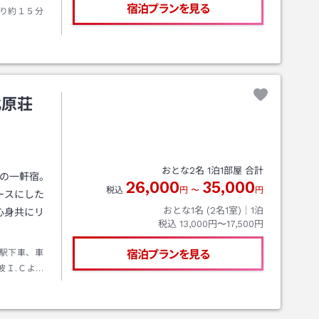
宿泊プランを見る
り約１５分
北原荘
おとな
2
名
1
泊
1
部屋 合計
山の一軒宿。
26,000
35,000
税込
円
〜
円
ースにした
おとな1名 (
2
名1室)｜
1
泊
心身共にリ
税込
13,000円〜17,500円
駅下車、車
宿泊プランを見る
波Ｉ.Ｃより
山Ｉ．Ｃよ