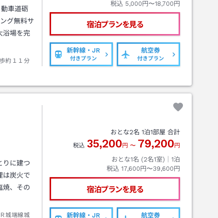
税込
5,000円〜18,700円
自動車道砺
キング無料サ
宿泊プランを見る
大浴場を完
新幹線・JR
航空券
付きプラン
付きプラン
歩約１１分
おとな
2
名
1
泊
1
部屋 合計
35,200
79,200
税込
円
〜
円
おとな1名 (
2
名1室)｜
1
泊
とりに建つ
税込
17,600円〜39,600円
理は炭火で
塩焼、その
宿泊プランを見る
Ｒ城端線城
新幹線・JR
航空券