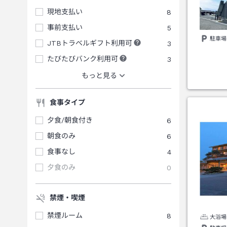
現地支払い
8
事前支払い
5
駐車場
JTBトラベルギフト利用可
3
たびたびバンク利用可
3
もっと見る
食事タイプ
夕食/朝食付き
6
朝食のみ
6
食事なし
4
夕食のみ
0
禁煙・喫煙
禁煙ルーム
8
大浴場