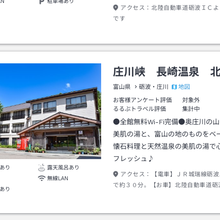
AN
駐車場あり
アクセス：
北陸自動車道砺波ＩＣよ
です
庄川峡 長崎温泉 
地図
富山県
砺波・庄川
お客様アンケート評価
対象外
るるぶトラベル評価
集計中
●全館無料Wi-Fi完備●奥庄川の
美肌の湯と、富山の地のものをベ
懐石料理と天然温泉の美肌の湯で
フレッシュ♪
あり
露天風呂あり
アクセス：
【電車】ＪＲ城瑞線砺波
無線LAN
で約３０分。【お車】北陸自動車道砺
あり
車で約３０分。東海北陸自動車道五箇
り車で約１時間。