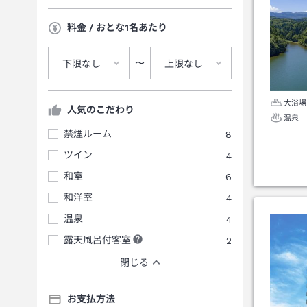
料金 / おとな1名あたり
〜
下限なし
上限なし
大浴場
人気のこだわり
温泉
禁煙ルーム
8
ツイン
4
和室
6
和洋室
4
温泉
4
露天風呂付客室
2
閉じる
お支払方法