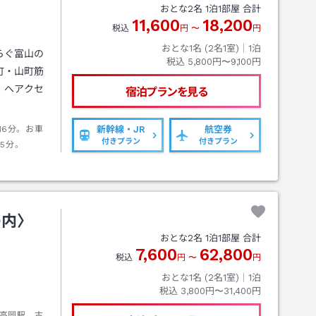
おとな
2
名
1
泊
1
部屋 合計
11,600
18,200
税込
円
〜
円
おとな1名 (
2
名1室)｜
1
泊
らぐ富山の
税込
5,800円〜9,100円
町・山町筋
」へアクセ
宿泊プランを見る
約6分。お車
新幹線・JR
航空券
付きプラン
付きプラン
5分。
の内〉
おとな
2
名
1
泊
1
部屋 合計
7,600
62,800
税込
円
〜
円
おとな1名 (
2
名1室)｜
1
泊
税込
3,800円〜31,400円
高岡駅 古