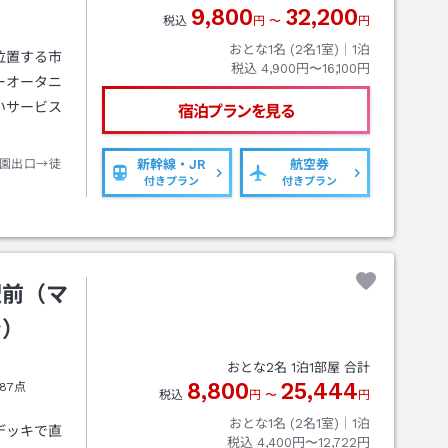
9,800
32,200
税込
円
〜
円
おとな1名 (
2
名1室)｜
1
泊
位置する市
税込
4,900円〜16,100円
ーオータニ
いサービス
宿泊プランを見る
園出口→徒
新幹線・JR
航空券
付きプラン
付きプラン
駅前（マ
ン）
おとな
2
名
1
泊
1
部屋 合計
8,800
25,444
87点
税込
円
〜
円
おとな1名 (
2
名1室)｜
1
泊
デッキで直
税込
4,400円〜12,722円