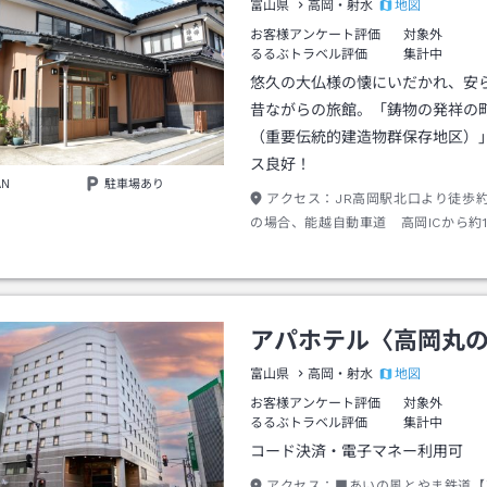
地図
富山県
高岡・射水
お客様アンケート評価
対象外
るるぶトラベル評価
集計中
悠久の大仏様の懐にいだかれ、安
昔ながらの旅館。「鋳物の発祥の
（重要伝統的建造物群保存地区）
ス良好！
AN
駐車場あり
アクセス：
JR高岡駅北口より徒歩
の場合、能越自動車道 高岡ICから約1
アパホテル〈高岡丸
地図
富山県
高岡・射水
お客様アンケート評価
対象外
るるぶトラベル評価
集計中
コード決済・電子マネー利用可
アクセス：
■あいの風とやま鉄道【