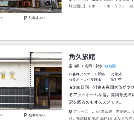
城公園口】下車・・・車・タクシー約
駅発 万葉線（＝路面電車）乗車⇒降
AN
駐車場あり
医療センター前】迄約8分／下車後 
に徒歩1分
角久旅館
地図
富山県
高岡・射水
お客様アンケート評価
対象外
るるぶトラベル評価
集計中
★365日同一料金★高岡大仏がや
るアットホームな宿。高岡を拠点
沢を回るのもオススメです。
アクセス：
JR北陸本線 高岡駅よ
AN
駐車場あり
分、能越自動車道 高岡I.C.より車で約1