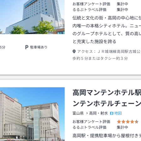
お客様アンケート評価
集計中
るるぶトラベル評価
集計中
伝統と文化の街・高岡の中心地に
内唯一の本格シティホテル。ニュ
のグループホテルとして、質の高
と充実した施設を誇る
5分
駐車場あり
アクセス：
ＪＲ城端線高岡駅古城公
歩約５分またはタクシー約３分
高岡マンテンホテル
ンテンホテルチェー
地図
富山県
高岡・射水
お客様アンケート評価
るるぶトラベル評価
集計中
高岡駅・提携駐車場から屋根付き