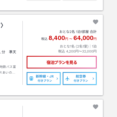
前〉
おとな
2
名
1
泊
1
部屋 合計
8,400
64,000
税込
円
〜
円
おとな1名 (
2
名1室)｜
1
泊
税込
4,200円〜32,000円
１分 準天
宿泊プランを見る
地鉄バス富
Ｒあいの風
新幹線・JR
航空券
下車→徒歩
付きプラン
付きプラン