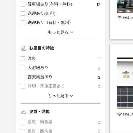
駐車場あり(有料・無料)
12
送迎あり(無料)
無線L
送迎あり（有料・無料）
もっと見る
お風呂の特徴
温泉
1
大浴場あり
3
露天風呂あり
2
貸切・家族風呂あり
0
もっと見る
泉質・効能
無線L
泉質：硫黄泉
0
泉質：酸性泉
0