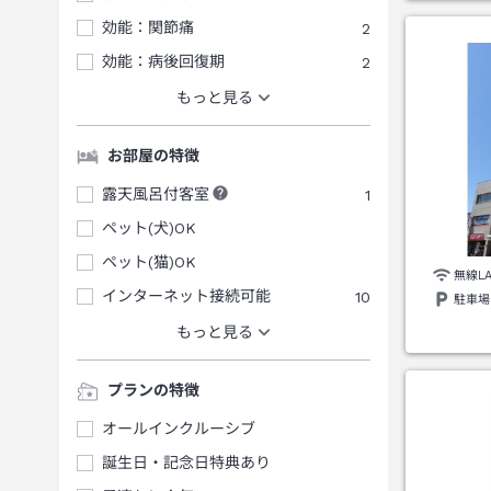
効能：関節痛
2
効能：病後回復期
2
もっと見る
お部屋の特徴
露天風呂付客室
1
ペット(犬)OK
ペット(猫)OK
無線L
インターネット接続可能
10
駐車場
もっと見る
プランの特徴
オールインクルーシブ
誕生日・記念日特典あり