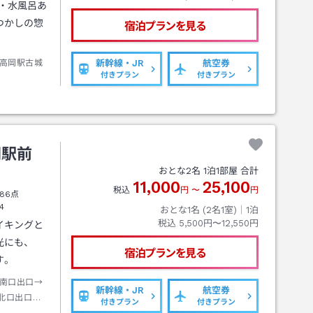
・水風呂あ
つかしの惣
宿泊プランを見る
高岡駅古城
新幹線・JR
航空券
付きプラン
付きプラン
岡駅前
おとな
2
名
1
泊
1
部屋 合計
11,000
25,100
税込
円
〜
円
86点
4
おとな1名 (
2
名1室)｜
1
泊
税込
5,500円〜12,550円
イキングと
光にも、
宿泊プランを見る
す。
南口出口→
新幹線・JR
航空券
北口出口→
付きプラン
付きプラン