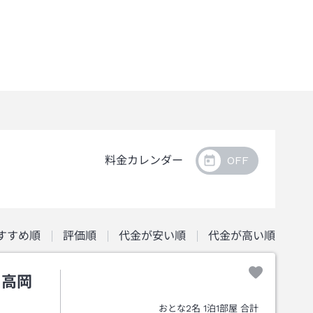
料金カレンダー
すすめ順
評価順
代金が安い順
代金が高い順
ニ高岡
おとな
2
名
1
泊
1
部屋 合計