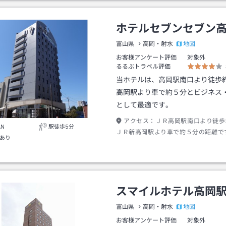
ホテルセブンセブン
地図
富山県
高岡・射水
お客様アンケート評価
対象外
るるぶトラベル評価
当ホテルは、高岡駅南口より徒歩
高岡駅より車で約５分とビジネス
として最適です。
アクセス：
ＪＲ高岡駅南口より徒
AN
駅徒歩5分
ＪＲ新高岡駅より車で約５分の距離で
あり
スマイルホテル高岡
地図
富山県
高岡・射水
お客様アンケート評価
対象外