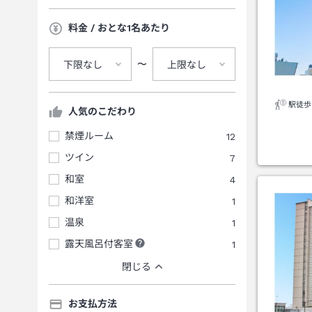
料金 / おとな1名あたり
〜
下限なし
上限なし
駅徒歩
人気のこだわり
禁煙ルーム
12
ツイン
7
和室
4
和洋室
1
温泉
1
露天風呂付客室
1
閉じる
お支払方法