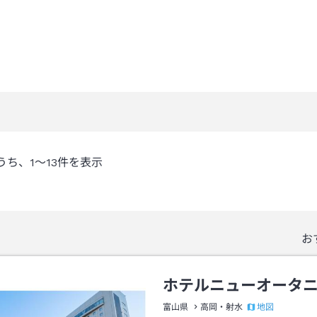
うち、
1～13
件を表示
お
ホテルニューオータ
地図
富山県
高岡・射水