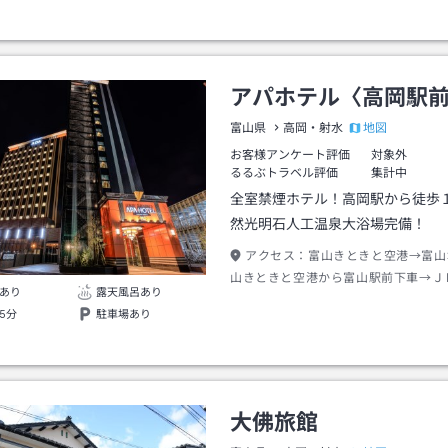
徒歩約２分
アパホテル〈高岡駅
地図
富山県
高岡・射水
お客様アンケート評価
対象外
るるぶトラベル評価
集計中
全室禁煙ホテル！高岡駅から徒歩
然光明石人工温泉大浴場完備！
アクセス：
富山きときと空港→富山
山きときと空港から富山駅前下車→Ｊ
あり
露天風呂あり
とやま鉄道富山駅から約１５分高岡駅
5分
駐車場あり
約１分
大佛旅館