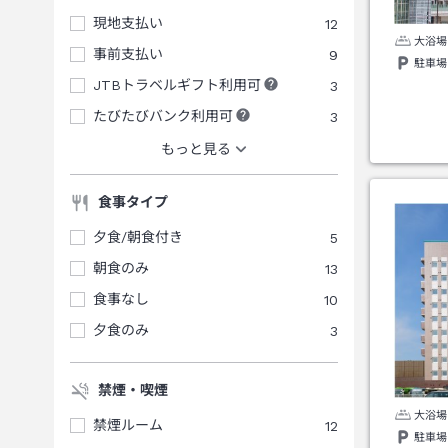
現地支払い
12
大浴場
事前支払い
9
駐車場
JTBトラベルギフト利用可
3
たびたびバンク利用可
3
もっと見る
食事タイプ
夕食/朝食付き
5
朝食のみ
13
食事なし
10
夕食のみ
3
禁煙・喫煙
大浴場
禁煙ルーム
12
駐車場