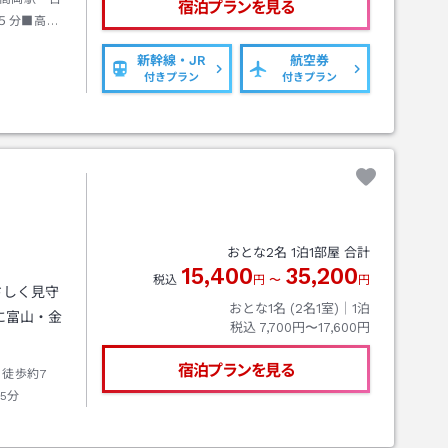
宿泊プランを見る
５分■高岡
車駅【急患
新幹線・JR
航空券
電車進行方向
付きプラン
付きプラン
おとな
2
名
1
泊
1
部屋 合計
15,400
35,200
税込
円
〜
円
さしく見守
おとな1名 (
2
名1室)｜
1
泊
に富山・金
税込
7,700円〜17,600円
宿泊プランを見る
り徒歩約7
5分