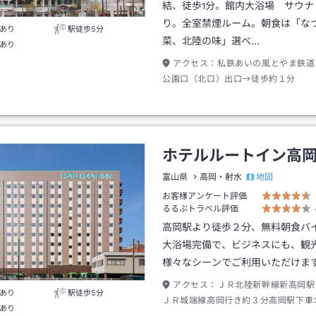
結、徒歩1分。館内大浴場 サウナ
り。全室禁煙ルーム。朝食は「な
あり
駅徒歩5分
菜、北陸の味」選べ…
あり
アクセス：
私鉄あいの風とやま鉄道
公園口（北口）出口→徒歩約１分
ホテルルートイン高
地図
富山県
高岡・射水
お客様アンケート評価
るるぶトラベル評価
高岡駅より徒歩２分、無料朝食バ
大浴場完備で、ビジネスにも、観
様々なシーンでご利用いただけま
アクセス：
ＪＲ北陸新幹線新高岡駅
あり
駅徒歩5分
ＪＲ城端線高岡行き約３分高岡駅下車
あり