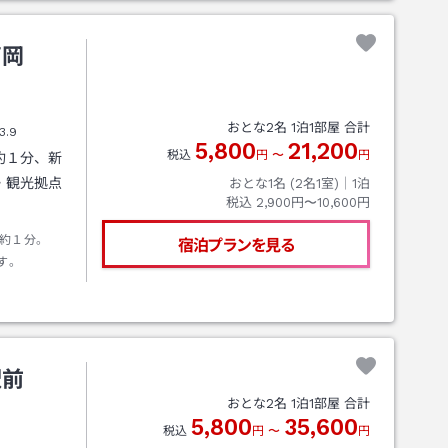
高岡
おとな
2
名
1
泊
1
部屋 合計
3.9
5,800
21,200
税込
円
〜
円
約１分、新
・観光拠点
おとな1名 (
2
名1室)｜
1
泊
税込
2,900円〜10,600円
歩約１分。
宿泊プランを見る
す。
駅前
おとな
2
名
1
泊
1
部屋 合計
5,800
35,600
税込
円
〜
円