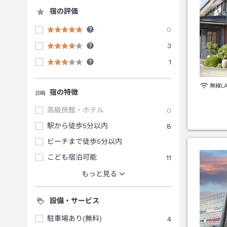
宿の評価
0
3
1
無線L
宿の特徴
高級旅館・ホテル
0
駅から徒歩5分以内
8
ビーチまで徒歩5分以内
こども宿泊可能
11
もっと見る
設備・サービス
駐車場あり(無料)
4