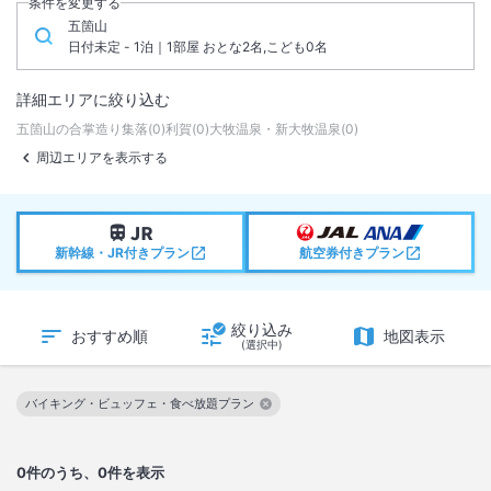
条件を変更する
五箇山
日付未定 - 1泊｜1部屋 おとな2名,こども0名
詳細エリアに絞り込む
五箇山の合掌造り集落
(
0
)
利賀
(
0
)
大牧温泉・新大牧温泉
(
0
)
周辺エリアを表示する
新幹線・JR付きプラン
航空券付きプラン
絞り込み
おすすめ順
地図表示
(選択中)
バイキング・ビュッフェ・食べ放題プラン
この絞り込み条件を解除
0
件のうち、0件を表示