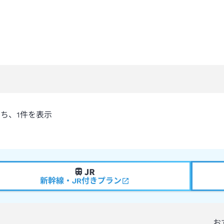
うち、
1
件を表示
新幹線・JR付きプラン
お