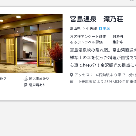
宮島温泉 滝乃荘
地図
富山県
小矢部
お客様アンケート評価
対象外
るるぶトラベル評価
集計中
宮島温泉峡の隠れ宿。富山湾直送
鮮な山の幸を使った料理が自慢で
ら車で約40分！金沢観光の拠点に
アクセス：
JR石動駅より車で15分
あり
露天風呂あり
道 小矢部東ICより25分/北陸自動車
駐車場あり
より30分