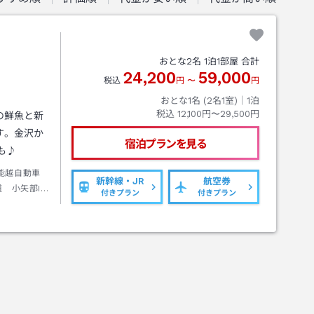
おとな
2
名
1
泊
1
部屋 合計
24,200
59,000
税込
円
〜
円
おとな1名 (
2
名1室)｜
1
泊
税込
12,100円〜29,500円
の鮮魚と新
す。金沢か
宿泊プランを見る
も♪
/能越自動車
新幹線・JR
航空券
道 小矢部IC
付きプラン
付きプラン