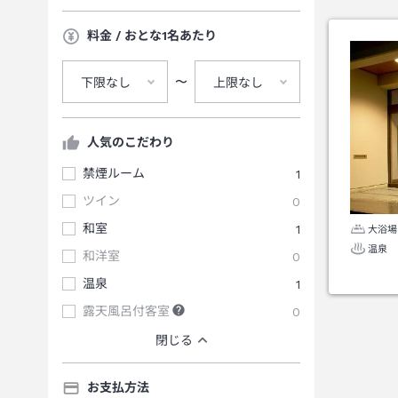
料金 / おとな1名あたり
〜
下限なし
上限なし
人気のこだわり
禁煙ルーム
1
ツイン
0
和室
1
大浴場
温泉
和洋室
0
温泉
1
露天風呂付客室
0
閉じる
お支払方法