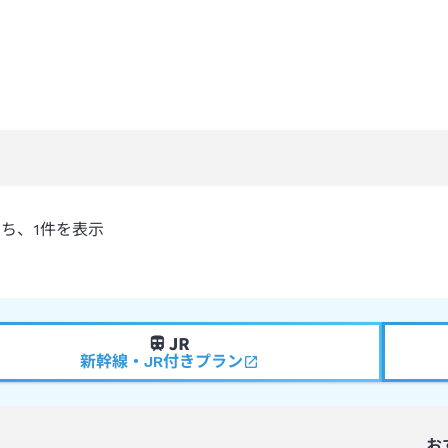
うち、
1
件を表示
新幹線・JR付きプラン
お