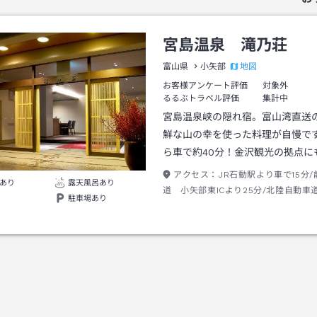
宮島温泉 滝乃荘
地図
富山県
小矢部
お客様アンケート評価
対象外
るるぶトラベル評価
集計中
宮島温泉峡の隠れ宿。富山湾直送
鮮な山の幸を使った料理が自慢で
ら車で約40分！金沢観光の拠点に
アクセス：
JR石動駅より車で15分
あり
露天風呂あり
道 小矢部東ICより25分/北陸自動車
駐車場あり
より30分