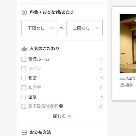
料金 / おとな1名あたり
〜
下限なし
上限なし
人気のこだわり
禁煙ルーム
1
ツイン
0
和室
1
大浴場
温泉
和洋室
0
温泉
1
露天風呂付客室
0
閉じる
お支払方法