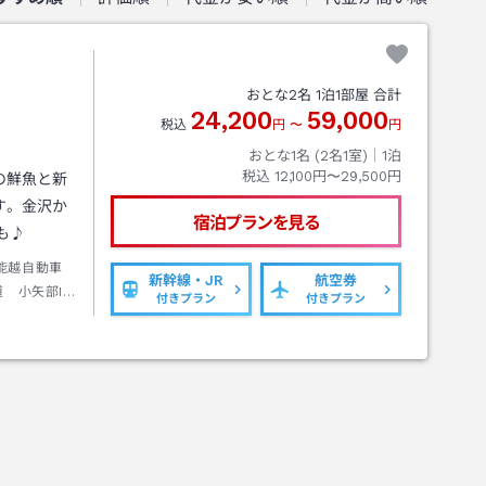
おとな
2
名
1
泊
1
部屋 合計
24,200
59,000
税込
円
〜
円
おとな1名 (
2
名1室)｜
1
泊
税込
12,100円〜29,500円
の鮮魚と新
す。金沢か
宿泊プランを見る
も♪
/能越自動車
新幹線・JR
航空券
道 小矢部IC
付きプラン
付きプラン