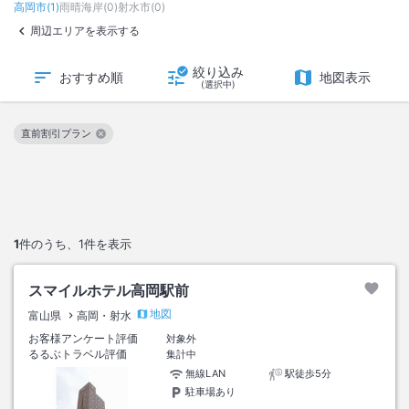
高岡市
(
1
)
雨晴海岸
(
0
)
射水市
(
0
)
周辺エリアを表示する
絞り込み
おすすめ順
地図表示
(選択中)
直前割引プラン
この絞り込み条件を解除
1
件のうち、
1
件を表示
スマイルホテル高岡駅前
地図
富山県
高岡・射水
お客様アンケート評価
対象外
るるぶトラベル評価
集計中
無線LAN
駅徒歩5分
駐車場あり