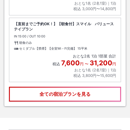
おとな1名 (
2
名1室)｜
1
泊
税込
3,000円〜14,800円
【直前までご予約OK！】【朝食付】スマイル バリュース
テイプラン
IN
チェックイン
15:00
/ OUT
チェックアウト
10:00
朝食のみ
セミダブル【禁煙】【全室Wi－Fi完備】
15平米
おとな
2
名
1
泊
1
部屋 合計
7,600
31,200
税込
円
〜
円
おとな1名 (
2
名1室)｜
1
泊
税込
3,800円〜15,600円
全ての宿泊プランを見る