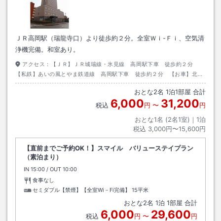
ＪＲ高岡駅（瑞龍寺口）より徒歩約２分。全室Ｗｉ-Ｆｉ、空気清
浄機完備。和室あり。
アクセス：
【ＪＲ】ＪＲ城瑞線・氷見線 高岡駅下車 徒歩約２分
【私鉄】あいの風とやま鉄道線 高岡駅下車 徒歩約２分 【お車】北陸
自動車道 小杉I．Cご利用ください
おとな
2
名
1
泊
1
部屋 合計
6,000
31,200
税込
円
〜
円
おとな1名 (
2
名1室)｜
1
泊
税込
3,000円〜15,600円
【直前までご予約OK！】スマイル バリューステイプラン
（素泊まり）
IN
チェックイン
15:00
/ OUT
チェックアウト
10:00
食事なし
セミダブル【禁煙】【全室Wi－Fi完備】
15平米
おとな
2
名
1
泊
1
部屋 合計
6,000
29,600
税込
円
〜
円