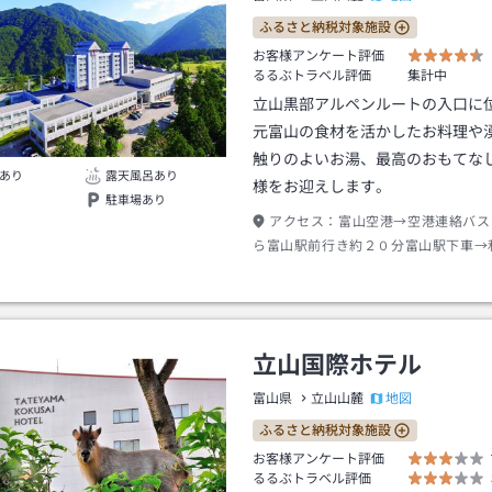
ふるさと納税対象施設
お客様アンケート評価
るるぶトラベル評価
集計中
立山黒部アルペンルートの入口に
元富山の食材を活かしたお料理や
触りのよいお湯、最高のおもてな
あり
露天風呂あり
様をお迎えします。
駐車場あり
アクセス：
富山空港→空港連絡バス
ら富山駅前行き約２０分富山駅下車→
方鉄道立山行き約６０分立山駅下車→
分
立山国際ホテル
地図
富山県
立山山麓
ふるさと納税対象施設
お客様アンケート評価
るるぶトラベル評価