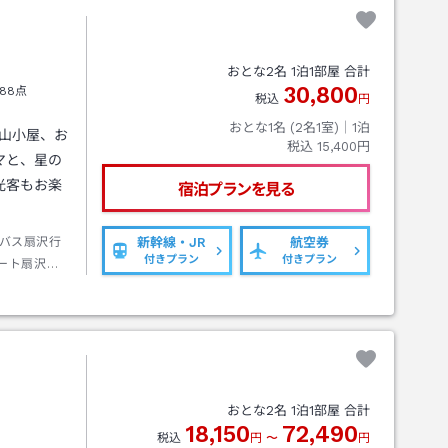
おとな
2
名
1
泊
1
部屋 合計
30,800
88点
税込
円
おとな1名 (
2
名1室)｜
1
泊
る山小屋、お
税込
15,400円
マと、星の
光客もお楽
宿泊プランを見る
バス扇沢行
新幹線・JR
航空券
付きプラン
付きプラン
ート扇沢：
室堂下車→
おとな
2
名
1
泊
1
部屋 合計
18,150
72,490
税込
円
〜
円