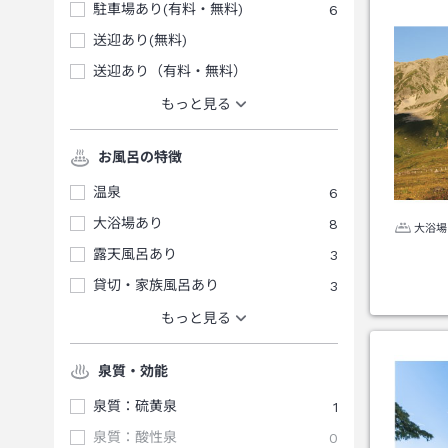
駐車場あり(有料・無料)
6
送迎あり(無料)
送迎あり（有料・無料）
もっと見る
お風呂の特徴
温泉
6
大浴場あり
8
大浴場
露天風呂あり
3
貸切・家族風呂あり
3
もっと見る
泉質・効能
泉質：硫黄泉
1
泉質：酸性泉
0