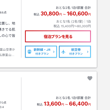
おとな
2
名
1
泊
1
部屋 合計
30,800
160,600
88点
税込
円
〜
円
おとな1名 (
2
名1室)｜
1
泊
位置し、地
税込
15,400円〜80,300円
湧きでる肌
しの心で皆
宿泊プランを見る
富山空港か
新幹線・JR
航空券
付きプラン
付きプラン
私鉄富山地
徒歩約３０
おとな
2
名
1
泊
1
部屋 合計
13,600
66,400
70点
税込
円
〜
円
3.4