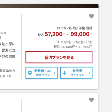
おとな
2
名
1
泊
1
部屋 合計
57,200
99,000
92点
税込
円
〜
円
5
おとな1名 (
2
名1室)｜
1
泊
弥陀ヶ原に
税込
28,600円〜49,500円
、雲海に沈
ド付の散策
宿泊プランを見る
鉄富山地方
新幹線・JR
航空券
付きプラン
付きプラン
下車→私鉄
駅下車→徒