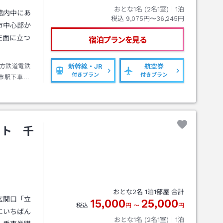
おとな1名 (
2
名1室)｜
1
泊
館内中にあ
税込
9,075円〜36,245円
市中心部か
正面に立つ
宿泊プランを見る
方鉄道電鉄
新幹線・JR
航空券
付きプラン
付きプラン
市駅下車正
ート 千
おとな
2
名
1
泊
1
部屋 合計
玄関口「立
15,000
25,000
税込
円
〜
円
にいちばん
おとな1名 (
2
名1室)｜
1
泊