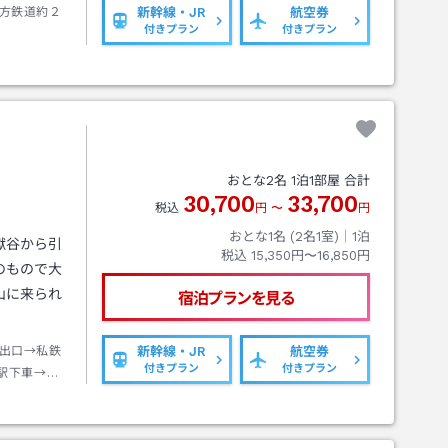
方鉄道約２
新幹線・JR
航空券
付きプラン
付きプラン
おとな
2
名
1
泊
1
部屋 合計
30,700
33,700
税込
円
〜
円
おとな1名 (
2
名1室)｜
1
泊
獄谷から引
税込
15,350円〜16,850円
のもので大
山に来られ
宿泊プランを見る
出口→私鉄
新幹線・JR
航空券
付きプラン
付きプラン
駅下車→ケ
行き約７分
ルート室堂