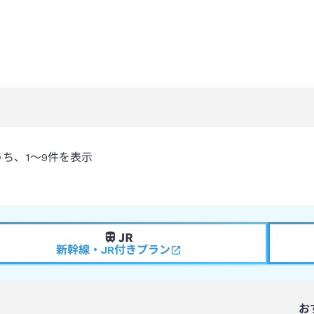
うち、
1～9
件を表示
新幹線・JR付きプラン
お