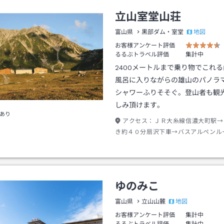
立山室堂山荘
地図
富山県
黒部ダム・室堂
お客様アンケート評価
るるぶトラベル評価
集計中
2400メートルまで乗り物でこれ
風呂に入りながらの雄山のパノラ
シャワーふりそそぐ。登山者も観
しみ頂けます。
あり
アクセス：
ＪＲ大糸線信濃大町駅→
き約４０分扇沢下車→バスアルペンル
４つの乗物使用から室堂行き約９０分
徒歩約１５分
ゆのみこ
地図
富山県
立山山麓
お客様アンケート評価
集計中