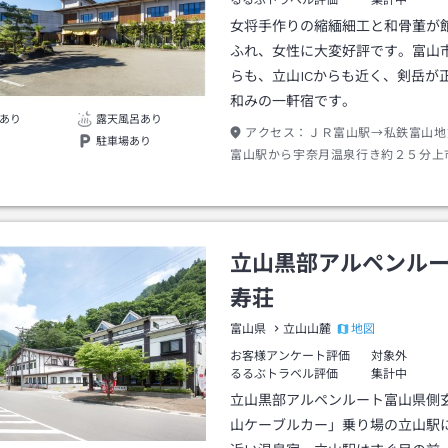
るるぶトラベル評価
集計中
女将手作りの縮緬細工と和骨董が
ふれ、女性に大変好評です。富山
らも、立山ICからも近く、剣岳が
和みの一軒宿です。
あり
露天風呂あり
アクセス：
ＪＲ富山駅→私鉄富山地
駐車場あり
富山駅から宇奈月温泉行き約２５分上
面出口→タクシー約７分
立山黒部アルペンル
寿荘
地図
富山県
立山山麓
お客様アンケート評価
対象外
るるぶトラベル評価
集計中
立山黒部アルペンルート富山県側
山ケーブルカー」乗り場の立山駅