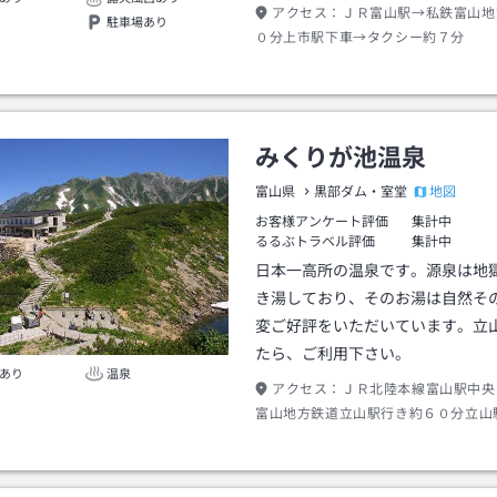
アクセス：
ＪＲ富山駅→私鉄富山地
駐車場あり
０分上市駅下車→タクシー約７分
みくりが池温泉
地図
富山県
黒部ダム・室堂
お客様アンケート評価
集計中
るるぶトラベル評価
集計中
日本一高所の温泉です。源泉は地
き湯しており、そのお湯は自然そ
変ご好評をいただいています。立
たら、ご利用下さい。
あり
温泉
アクセス：
ＪＲ北陸本線富山駅中央
富山地方鉄道立山駅行き約６０分立山
ーブルカー立山アルペンルート美女平
美女平駅下車→高速バス立山アルペン
行き約５０分室堂下車→徒歩約１２分