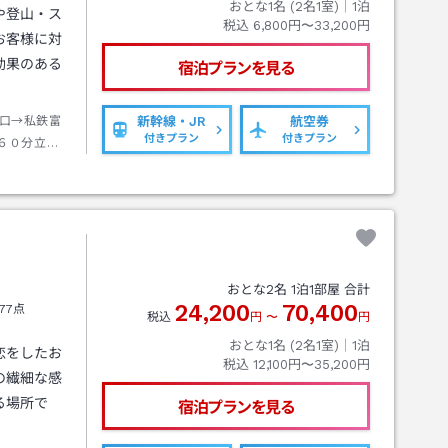
おとな1名 (
2
名1室)｜
1
泊
や登山・ス
税込
6,800円〜33,200円
お客様に対
効果のある
宿泊プランを見る
口→私鉄富
新幹線・JR
航空券
付きプラン
付きプラン
６０分立山
約６分
おとな
2
名
1
泊
1
部屋 合計
24,200
70,400
77点
税込
円
〜
円
おとな1名 (
2
名1室)｜
1
泊
恋をしたお
税込
12,100円〜35,200円
の繊細な感
る場所で
宿泊プランを見る