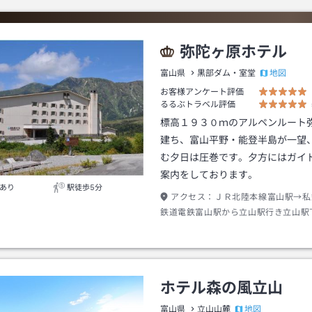
弥陀ヶ原ホテル
地図
富山県
黒部ダム・室堂
お客様アンケート評価
るるぶトラベル評価
標高１９３０ｍのアルペンルート
建ち、富山平野・能登半島が一望
む夕日は圧巻です。夕方にはガイ
案内をしております。
あり
駅徒歩5分
アクセス：
ＪＲ北陸本線富山駅→私
鉄道電鉄富山駅から立山駅行き立山駅
アルペンルート弥陀ヶ原行き弥陀ヶ原
歩約２分
ホテル森の風立山
地図
富山県
立山山麓