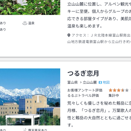
立山山麓に位置し、アルペン観光
キーに至便。個人からグループの
応できる部屋タイプがあり、美肌
あり
温泉
温泉も楽しめます。
あり
アクセス：
ＪＲ北陸本線富山駅南出
山地方鉄道電鉄富山駅から立山行き約
駅下車南出口→送迎車（到着時連絡）
つるぎ恋月
地図
富山県
立山山麓
お客様アンケート評価
るるぶトラベル評価
集計中
荒々しくも優しさを秘めた剱岳に
月様、「つるぎ恋月」。万葉歌人
性と剱岳の大自然とともに過ごせ
す。
あり
露天風呂あり