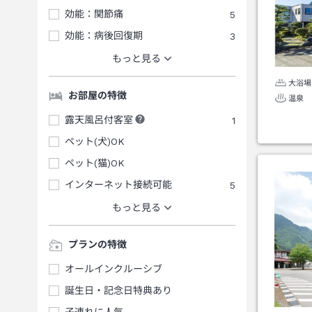
効能：関節痛
5
効能：病後回復期
3
もっと見る
大浴場
お部屋の特徴
温泉
露天風呂付客室
1
ペット(犬)OK
ペット(猫)OK
インターネット接続可能
5
もっと見る
プランの特徴
オールインクルーシブ
誕生日・記念日特典あり