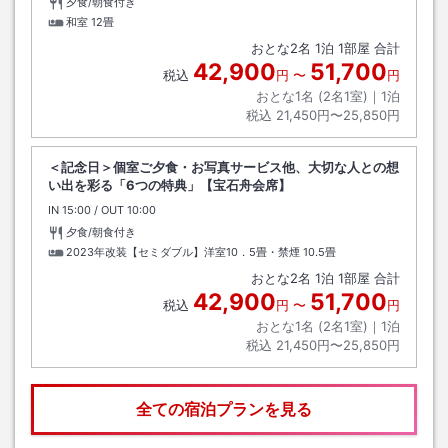
夕食/朝食付き
和室
12畳
おとな
2
名
1
泊
1
部屋 合計
42,900
51,700
税込
円
〜
円
おとな1名 (
2
名1室)｜
1
泊
税込
21,450円〜25,850円
＜記念日＞個室ご夕食・お写真サービス他、大切な人との想
い出を彩る「6つの特典」【宝石舟会席】
IN
チェックイン
15:00
/ OUT
チェックアウト
10:00
夕食/朝食付き
2023年改装【セミダブル】洋室10．5畳・禁煙
10.5畳
おとな
2
名
1
泊
1
部屋 合計
42,900
51,700
税込
円
〜
円
おとな1名 (
2
名1室)｜
1
泊
税込
21,450円〜25,850円
全ての宿泊プランを見る