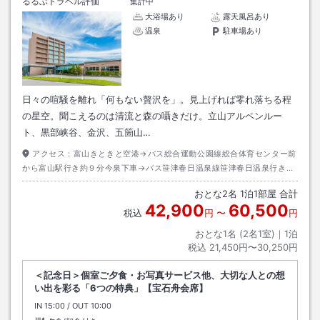
るるぶトラベル評価
集計中
大浴場あり
露天風呂あり
温泉
駐車場あり
日々の喧騒を離れ「何もない贅沢を」。見上げれば零れ落ちる程
の星空。聞こえるのは清流と森の囁きだけ。立山アルペンルー
ト、黒部峡谷、金沢、五箇山…
アクセス：
富山きときと空港→バス総合運動公園線総合体育センター前
から富山駅行き約９分今泉下車→バス笹津春日温泉線笹津春日温泉行き約
３７分笹津春日温泉下車→徒歩約０分
おとな
2
名
1
泊
1
部屋 合計
42,900
60,500
税込
円
〜
円
おとな1名 (
2
名1室)｜
1
泊
税込
21,450円〜30,250円
＜記念日＞個室ご夕食・お写真サービス他、大切な人との想
い出を彩る「6つの特典」【宝石舟会席】
IN
チェックイン
15:00
/ OUT
チェックアウト
10:00