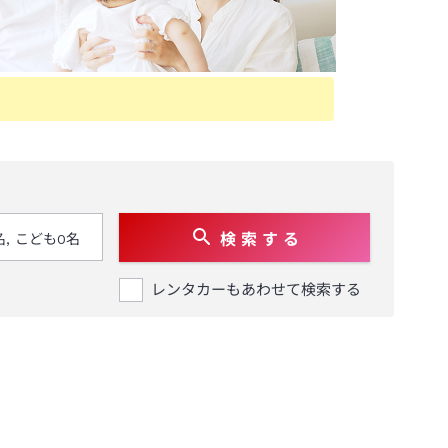
検 索 す る
レンタカーもあわせて検索する