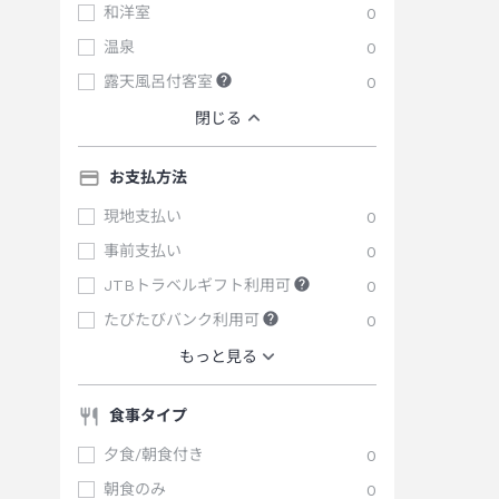
和洋室
0
温泉
0
露天風呂付客室
0
閉じる
お支払方法
現地支払い
0
事前支払い
0
JTBトラベルギフト利用可
0
たびたびバンク利用可
0
もっと見る
食事タイプ
夕食/朝食付き
0
朝食のみ
0