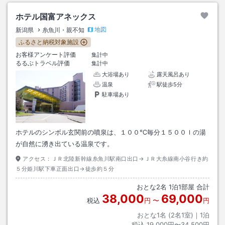
ホテル国富アネックス
地図
新潟県
糸魚川・親不知
ふるさと納税対象施設
お客様アンケート評価
集計中
るるぶトラベル評価
集計中
大浴場あり
露天風呂あり
温泉
駅徒歩5分
駐車場あり
ホテルのシンボル玄関前の噴泉は、１００℃毎分１５００ｌの湯
が自然に湧き出ている温泉です。
アクセス：
ＪＲ北陸新幹線糸魚川駅南口出口→ＪＲ大糸線南小谷行き約
５分姫川駅下車正面出口→徒歩約５分
おとな
2
名
1
泊
1
部屋 合計
38,000
69,000
税込
円
〜
円
おとな1名 (
2
名1室)｜
1
泊
税込
19,000円〜34,500円