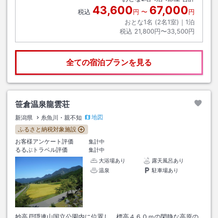
43,600
67,000
税込
円
〜
円
おとな1名 (
2
名1室)｜
1
泊
税込
21,800円〜33,500円
全ての宿泊プランを見る
笹倉温泉龍雲荘
地図
新潟県
糸魚川・親不知
ふるさと納税対象施設
お客様アンケート評価
集計中
るるぶトラベル評価
集計中
大浴場あり
露天風呂あり
温泉
駐車場あり
妙高戸隠連山国立公園内に位置し、標高４６０ｍの閑静な高原の