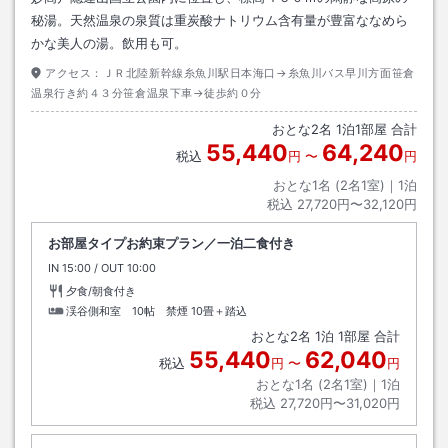
秘湯。天然温泉の泉質は重炭酸ナトリウム含有量が豊富ななめら
かな美人の湯。飲用も可。
アクセス：
ＪＲ北陸新幹線糸魚川駅日本海口→糸魚川バス早川方面笹倉
温泉行き約４３分笹倉温泉下車→徒歩約０分
おとな
2
名
1
泊
1
部屋 合計
55,440
64,240
税込
円
〜
円
おとな1名 (
2
名1室)｜
1
泊
税込
27,720円〜32,120円
お部屋タイプお約束プラン／一泊二食付き
IN
チェックイン
15:00
/ OUT
チェックアウト
10:00
夕食/朝食付き
渓谷側和室 10帖 禁煙
10畳＋踏込
おとな
2
名
1
泊
1
部屋 合計
55,440
62,040
税込
円
〜
円
おとな1名 (
2
名1室)｜
1
泊
税込
27,720円〜31,020円