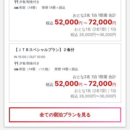
夕食/朝食付き
和室（14畳） 禁煙
14畳＋踏込
おとな
2
名
1
泊
1
部屋 合計
52,000
72,000
税込
円
〜
円
おとな1名 (
2
名1室)｜
1
泊
税込
26,000円〜36,000円
【ＪＴＢスペシャルプラン】２食付
IN
チェックイン
15:00
/ OUT
チェックアウト
10:00
夕食/朝食付き
和室（14畳 バス無） 禁煙
14畳＋踏込
おとな
2
名
1
泊
1
部屋 合計
52,000
72,000
税込
円
〜
円
おとな1名 (
2
名1室)｜
1
泊
税込
26,000円〜36,000円
全ての宿泊プランを見る