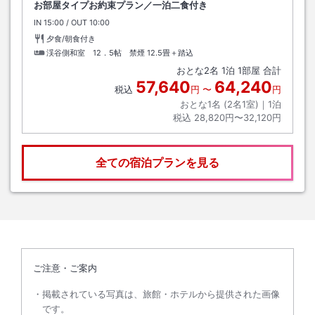
お部屋タイプお約束プラン／一泊二食付き
IN
チェックイン
15:00
/ OUT
チェックアウト
10:00
夕食/朝食付き
渓谷側和室 12．5帖 禁煙
12.5畳＋踏込
おとな
2
名
1
泊
1
部屋 合計
57,640
64,240
税込
円
〜
円
おとな1名 (
2
名1室)｜
1
泊
税込
28,820円〜32,120円
全ての宿泊プランを見る
ご注意・ご案内
掲載されている写真は、旅館・ホテルから提供された画像
です。