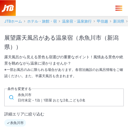
JTBホーム
ホテル・旅館・宿
温泉宿・温泉旅行
甲信越
新潟県
展望露天風呂がある温泉宿（糸魚川市（新潟
県））
露天風呂から見える景色も宿選びの重要なポイント！風情ある景色や絶
景を眺めながら温泉に浸かりませんか？
※一部お風呂のみに限られる場合があります。各宿泊施設のお風呂情報をご確
認ください。また、半露天風呂も含まれます。
条件を変更する
糸魚川市
日付未定 - 1泊｜1部屋 おとな2名,こども0名
詳細エリアに絞り込む
糸魚川市