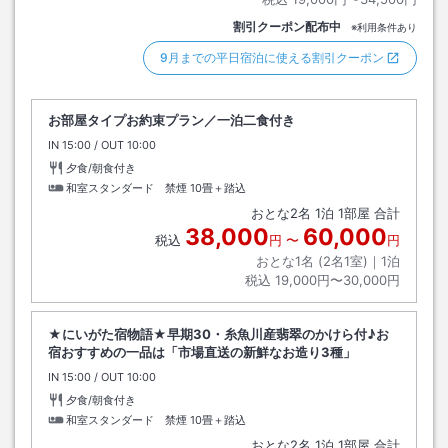
割引クーポン配布中
※利用条件あり
9月までの平日宿泊に使える割引クーポン
お部屋タイプお約束プラン／一泊二食付き
IN
チェックイン
15:00
/ OUT
チェックアウト
10:00
夕食/朝食付き
和室スタンダード 禁煙
10畳＋踏込
おとな
2
名
1
泊
1
部屋 合計
38,000
60,000
税込
円
〜
円
おとな1名 (
2
名1室)｜
1
泊
税込
19,000円〜30,000円
★にいがた宿物語★早期30・糸魚川産翡翠のかけら付♪お
宿おすすめの一品は「市場直送の新鮮なお造り3種」
IN
チェックイン
15:00
/ OUT
チェックアウト
10:00
夕食/朝食付き
和室スタンダード 禁煙
10畳＋踏込
おとな
2
名
1
泊
1
部屋 合計