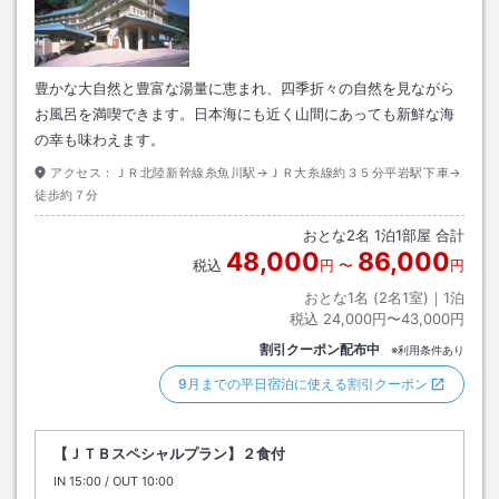
豊かな大自然と豊富な湯量に恵まれ、四季折々の自然を見ながら
お風呂を満喫できます。日本海にも近く山間にあっても新鮮な海
の幸も味わえます。
アクセス：
ＪＲ北陸新幹線糸魚川駅→ＪＲ大糸線約３５分平岩駅下車→
徒歩約７分
おとな
2
名
1
泊
1
部屋 合計
48,000
86,000
税込
円
〜
円
おとな1名 (
2
名1室)｜
1
泊
税込
24,000円〜43,000円
割引クーポン配布中
※利用条件あり
9月までの平日宿泊に使える割引クーポン
【ＪＴＢスペシャルプラン】２食付
IN
チェックイン
15:00
/ OUT
チェックアウト
10:00