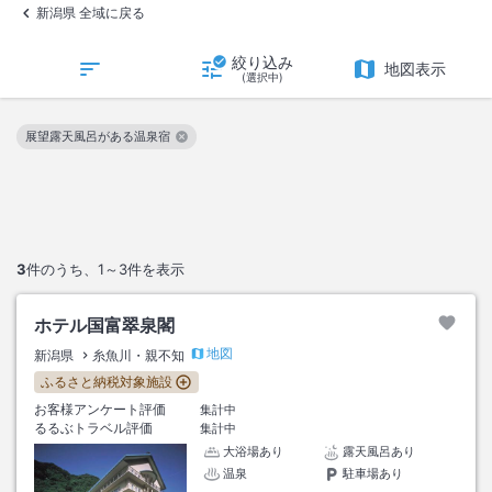
新潟県 全域に戻る
絞り込み
地図表示
(選択中)
展望露天風呂がある温泉宿
この絞り込み条件を解除
3
件のうち、
1～3
件を表示
ホテル国富翠泉閣
地図
新潟県
糸魚川・親不知
ふるさと納税対象施設
お客様アンケート評価
集計中
るるぶトラベル評価
集計中
大浴場あり
露天風呂あり
温泉
駐車場あり