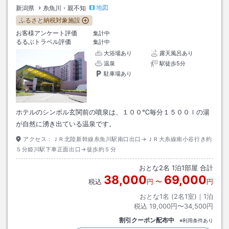
地図
新潟県
糸魚川・親不知
ふるさと納税対象施設
お客様アンケート評価
集計中
るるぶトラベル評価
集計中
大浴場あり
露天風呂あり
温泉
駅徒歩5分
駐車場あり
ホテルのシンボル玄関前の噴泉は、１００℃毎分１５００ｌの湯
が自然に湧き出ている温泉です。
アクセス：
ＪＲ北陸新幹線糸魚川駅南口出口→ＪＲ大糸線南小谷行き約
５分姫川駅下車正面出口→徒歩約５分
おとな
2
名
1
泊
1
部屋 合計
38,000
69,000
税込
円
〜
円
おとな1名 (
2
名1室)｜
1
泊
税込
19,000円〜34,500円
割引クーポン配布中
※利用条件あり