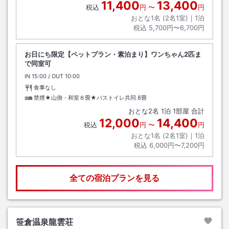
11,400
13,400
税込
円
〜
円
おとな1名 (
2
名1室)｜
1
泊
税込
5,700円〜6,700円
お日にち限定【ペットプラン・素泊まり】ワンちゃん2匹ま
で同室可
IN
チェックイン
15:00
/ OUT
チェックアウト
10:00
食事なし
禁煙★山側・和室８畳★バストイレ共同
8畳
おとな
2
名
1
泊
1
部屋 合計
12,000
14,400
税込
円
〜
円
おとな1名 (
2
名1室)｜
1
泊
税込
6,000円〜7,200円
全ての宿泊プランを見る
笹倉温泉龍雲荘