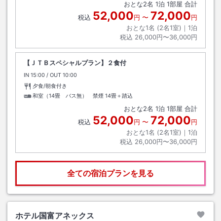
おとな
2
名
1
泊
1
部屋 合計
52,000
72,000
税込
円
〜
円
おとな1名 (
2
名1室)｜
1
泊
税込
26,000円〜36,000円
【ＪＴＢスペシャルプラン】２食付
IN
チェックイン
15:00
/ OUT
チェックアウト
10:00
夕食/朝食付き
和室（14畳 バス無） 禁煙
14畳＋踏込
おとな
2
名
1
泊
1
部屋 合計
52,000
72,000
税込
円
〜
円
おとな1名 (
2
名1室)｜
1
泊
税込
26,000円〜36,000円
全ての宿泊プランを見る
ホテル国富アネックス