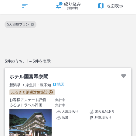
絞り込み
地図表示
(選択中)
5人部屋プラン
この絞り込み条件を解除
5
件のうち、
1～5
件を表示
ホテル国富翠泉閣
地図
新潟県
糸魚川・親不知
ふるさと納税対象施設
お客様アンケート評価
集計中
るるぶトラベル評価
集計中
大浴場あり
露天風呂あり
温泉
駐車場あり