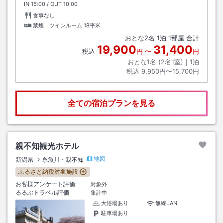
IN
チェックイン
15:00
/ OUT
チェックアウト
10:00
食事なし
禁煙 ツインルーム
18平米
おとな
2
名
1
泊
1
部屋 合計
19,900
31,400
税込
円
〜
円
おとな1名 (
2
名1室)｜
1
泊
税込
9,950円〜15,700円
全ての宿泊プランを見る
親不知観光ホテル
地図
新潟県
糸魚川・親不知
ふるさと納税対象施設
お客様アンケート評価
対象外
るるぶトラベル評価
集計中
大浴場あり
無線LAN
駐車場あり