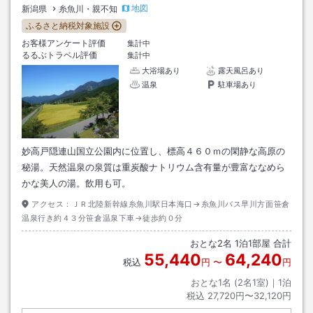
地図
新潟県
糸魚川・親不知
ふるさと納税対象施設
お客様アンケート評価
集計中
るるぶトラベル評価
集計中
大浴場あり
露天風呂あり
温泉
駐車場あり
妙高戸隠連山国立公園内に位置し、標高４６０ｍの閑静な高原の
秘湯。天然温泉の泉質は重炭酸ナトリウム含有量が豊富ななめら
かな美人の湯。飲用も可。
アクセス：
ＪＲ北陸新幹線糸魚川駅日本海口→糸魚川バス早川方面笹倉
温泉行き約４３分笹倉温泉下車→徒歩約０分
おとな
2
名
1
泊
1
部屋 合計
55,440
64,240
税込
円
〜
円
おとな1名 (
2
名1室)｜
1
泊
税込
27,720円〜32,120円