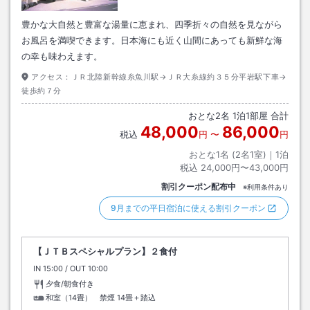
豊かな大自然と豊富な湯量に恵まれ、四季折々の自然を見ながら
お風呂を満喫できます。日本海にも近く山間にあっても新鮮な海
の幸も味わえます。
アクセス：
ＪＲ北陸新幹線糸魚川駅→ＪＲ大糸線約３５分平岩駅下車→
徒歩約７分
おとな
2
名
1
泊
1
部屋 合計
48,000
86,000
税込
円
〜
円
おとな1名 (
2
名1室)｜
1
泊
税込
24,000円〜43,000円
割引クーポン配布中
※利用条件あり
9月までの平日宿泊に使える割引クーポン
【ＪＴＢスペシャルプラン】２食付
IN
チェックイン
15:00
/ OUT
チェックアウト
10:00
夕食/朝食付き
和室（14畳） 禁煙
14畳＋踏込