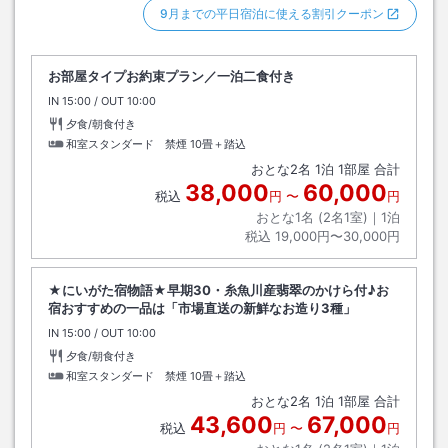
9月までの平日宿泊に使える割引クーポン
お部屋タイプお約束プラン／一泊二食付き
IN
チェックイン
15:00
/ OUT
チェックアウト
10:00
夕食/朝食付き
和室スタンダード 禁煙
10畳＋踏込
おとな
2
名
1
泊
1
部屋 合計
38,000
60,000
税込
円
〜
円
おとな1名 (
2
名1室)｜
1
泊
税込
19,000円〜30,000円
★にいがた宿物語★早期30・糸魚川産翡翠のかけら付♪お
宿おすすめの一品は「市場直送の新鮮なお造り3種」
IN
チェックイン
15:00
/ OUT
チェックアウト
10:00
夕食/朝食付き
和室スタンダード 禁煙
10畳＋踏込
おとな
2
名
1
泊
1
部屋 合計
43,600
67,000
税込
円
〜
円