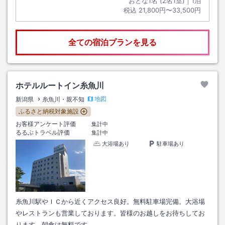
おとな1名 (
2
名1室)｜
1
泊
税込
21,800円〜33,500円
全ての宿泊プランを見る
ホテルルートイン糸魚川
地図
新潟県
糸魚川・親不知
ふるさと納税対象施設
お客様アンケート評価
集計中
るるぶトラベル評価
集計中
大浴場あり
駐車場あり
糸魚川駅やＩＣから近くアクセス良好。無料駐車場完備。大浴場
やレストランも営業しております。皆様のお越しをお待ちしてお
ります。朝食は無料です。