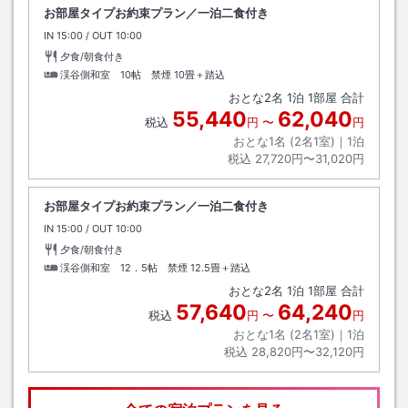
お部屋タイプお約束プラン／一泊二食付き
IN
チェックイン
15:00
/ OUT
チェックアウト
10:00
夕食/朝食付き
渓谷側和室 10帖 禁煙
10畳＋踏込
おとな
2
名
1
泊
1
部屋 合計
55,440
62,040
税込
円
〜
円
おとな1名 (
2
名1室)｜
1
泊
税込
27,720円〜31,020円
お部屋タイプお約束プラン／一泊二食付き
IN
チェックイン
15:00
/ OUT
チェックアウト
10:00
夕食/朝食付き
渓谷側和室 12．5帖 禁煙
12.5畳＋踏込
おとな
2
名
1
泊
1
部屋 合計
57,640
64,240
税込
円
〜
円
おとな1名 (
2
名1室)｜
1
泊
税込
28,820円〜32,120円