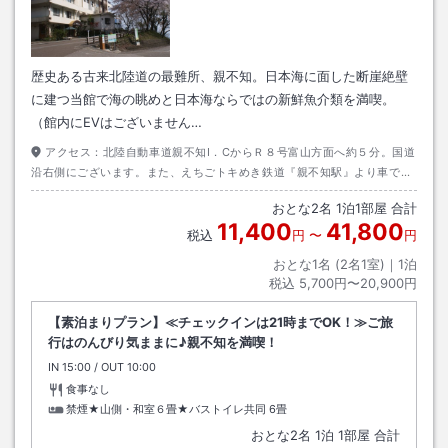
歴史ある古来北陸道の最難所、親不知。日本海に面した断崖絶壁
に建つ当館で海の眺めと日本海ならではの新鮮魚介類を満喫。
（館内にEVはございません…
アクセス：
北陸自動車道親不知I．CからＲ８号富山方面へ約５分。国道
沿右側にございます。また、えちごトキめき鉄道『親不知駅』より車で約
５分。事前予約で親不知駅まで送迎いたします。
おとな
2
名
1
泊
1
部屋 合計
11,400
41,800
税込
円
〜
円
おとな1名 (
2
名1室)｜
1
泊
税込
5,700円〜20,900円
【素泊まりプラン】≪チェックインは21時までOK！≫ご旅
行はのんびり気ままに♪親不知を満喫！
IN
チェックイン
15:00
/ OUT
チェックアウト
10:00
食事なし
禁煙★山側・和室６畳★バストイレ共同
6畳
おとな
2
名
1
泊
1
部屋 合計