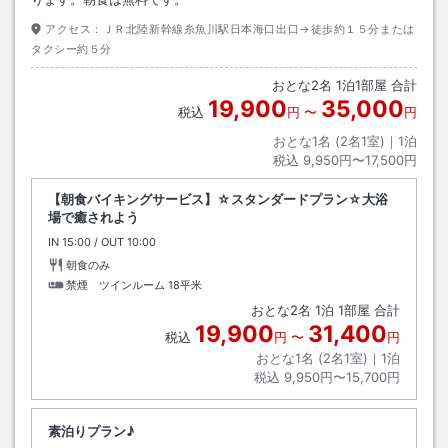
アクセス：
ＪＲ北陸新幹線糸魚川駅日本海口出口→徒歩約１５分または
タクシー約５分
おとな
2
名
1
泊
1
部屋 合計
19,900
35,000
税込
円
〜
円
おとな1名 (
2
名1室)｜
1
泊
税込
9,950円〜17,500円
【朝食バイキングサービス】☆スタンダードプラン☆大浴
場で癒されよう
IN
チェックイン
15:00
/ OUT
チェックアウト
10:00
朝食のみ
禁煙 ツインルーム
18平米
おとな
2
名
1
泊
1
部屋 合計
19,900
31,400
税込
円
〜
円
おとな1名 (
2
名1室)｜
1
泊
税込
9,950円〜15,700円
素泊りプラン♪