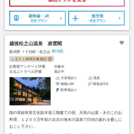
新幹線・JR
航空券
付きプラン
付きプラン
越後松之山温泉 凌雲閣
地図
新潟県
十日町・松之山
ふるさと納税対象施設
お客様アンケート評価
対象外
るるぶトラベル評価
集計中
大浴場あり
温泉
無線LAN
駅徒歩5分
駐車場あり
国の登録有形文化財木造三階建ての宿、天然の山菜・きのこのお
料理、１２００万年前の太古の海水の温泉で日頃の疲れを癒しに
おこし下さい。