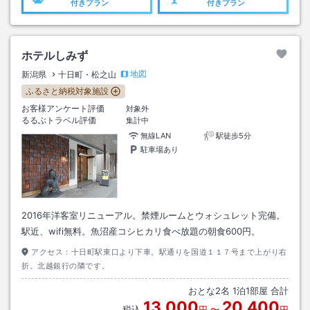
付きプラン
付きプラン
ホテルしみず
地図
新潟県
十日町・松之山
ふるさと納税対象施設
お客様アンケート評価
対象外
るるぶトラベル評価
集計中
無線LAN
駅徒歩5分
駐車場あり
2016年洋客室リニューアル。禁煙ルームとウォシュレット完備。
駅近、wifi無料。魚沼産コシヒカリ食べ放題の朝食600円。
アクセス：
十日町駅東口より下車。駅通りを国道１１７号まで上がり右
折。北越銀行の隣です。
おとな
2
名
1
泊
1
部屋 合計
13,000
20,400
税込
円
〜
円