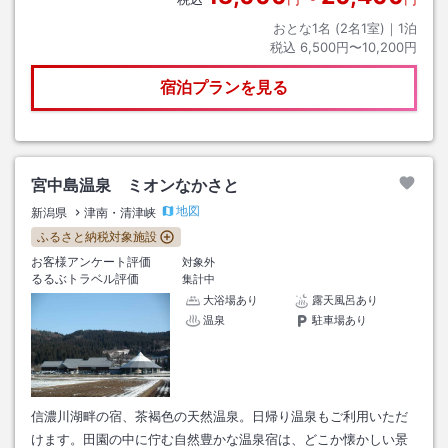
おとな1名 (
2
名1室)｜
1
泊
税込
6,500円〜10,200円
宿泊プランを見る
宮中島温泉 ミオンなかさと
地図
新潟県
津南・清津峡
ふるさと納税対象施設
お客様アンケート評価
対象外
るるぶトラベル評価
集計中
大浴場あり
露天風呂あり
温泉
駐車場あり
信濃川湖畔の宿、茶褐色の天然温泉。日帰り温泉もご利用いただ
けます。田園の中に佇む自然豊かな温泉宿は、どこか懐かしい景