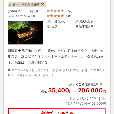
ふるさと納税対象施設
お客様アンケート評価
87点
るるぶトラベル評価
4.9
大浴場あり
露天風呂あり
温泉
駐車場あり
新潟県十日町市に位置し、豊かな自然に囲まれた松之山温泉。有
馬温泉、草津温泉と並ぶ「日本三大薬湯」の一つにも数えられま
す。源泉は、地層の隙間な…
アクセス：
ほくほく線まつだい駅より（松之山温泉）行き（約２０分）
松之山温泉駅下車～徒歩（約２分）
おとな
2
名
1
泊
1
部屋 合計
35,400
206,000
税込
円
〜
円
おとな1名 (
2
名1室)｜
1
泊
税込
17,700円〜103,000円
宿泊プランを見る