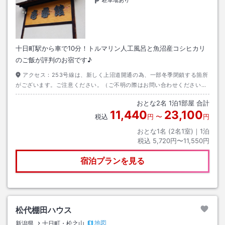
駐車場あり
十日町駅から車で10分！トルマリン人工風呂と魚沼産コシヒカリ
のご飯が評判のお宿です♪
アクセス：
253号線は、新しく上沼道開通の為、一部冬季閉鎖する箇所
がございます。ご注意ください。（ご不明の際はお問い合わせくださいま
せ）
おとな
2
名
1
泊
1
部屋 合計
11,440
23,100
税込
円
〜
円
おとな1名 (
2
名1室)｜
1
泊
税込
5,720円〜11,550円
宿泊プランを見る
松代棚田ハウス
地図
新潟県
十日町・松之山