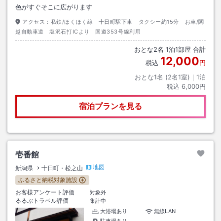
色がすぐそこに広がります
アクセス：
私鉄/ほくほく線 十日町駅下車 タクシー約15分 お車/関
越自動車道 塩沢石打ICより 国道353号線利用
おとな
2
名
1
泊
1
部屋 合計
12,000
税込
円
おとな1名 (
2
名1室)｜
1
泊
税込
6,000円
宿泊プランを見る
壱番館
地図
新潟県
十日町・松之山
ふるさと納税対象施設
お客様アンケート評価
対象外
るるぶトラベル評価
集計中
大浴場あり
無線LAN