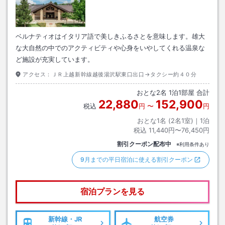
ベルナティオはイタリア語で美しきふるさとを意味します。雄大
な大自然の中でのアクティビティや心身をいやしてくれる温泉な
ど施設が充実しています。
アクセス：
ＪＲ上越新幹線越後湯沢駅東口出口→タクシー約４０分
おとな
2
名
1
泊
1
部屋 合計
22,880
152,900
税込
円
〜
円
おとな1名 (
2
名1室)｜
1
泊
税込
11,440円〜76,450円
割引クーポン配布中
※利用条件あり
9月までの平日宿泊に使える割引クーポン
宿泊プランを見る
新幹線・JR
航空券