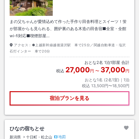
まの父ちゃんが愛情込めて作った手作り田舎料理とスイーツ！蛍
が部屋からも見られる、囲炉裏のある木造の田舎宿■全室・全館
wi-fi対応■喫煙部屋…
アクセス：
●上越新幹線越後湯沢駅 車で25分／関越自動車道・塩沢
石打インター 車で20分
おとな
2
名
1
泊
1
部屋 合計
27,000
37,000
税込
円
〜
円
おとな1名 (
2
名1室)｜
1
泊
税込
13,500円〜18,500円
宿泊プランを見る
ひなの宿ちとせ
地図
新潟県
十日町・松之山