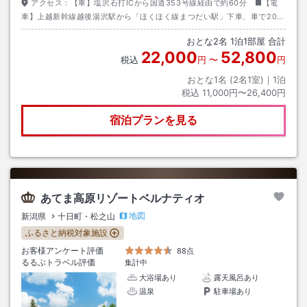
アクセス：
【車】塩沢石打ICから国道353号線経由で約60分 ■【電
車】上越新幹線越後湯沢駅から「ほくほく線まつだい駅」下車、車で20
分 ■【送迎】要事前予約。お迎えはまつだい駅【15：18】発の1便とな
おとな
2
名
1
泊
1
部屋 合計
ります
22,000
52,800
税込
円
〜
円
おとな1名 (
2
名1室)｜
1
泊
税込
11,000円〜26,400円
宿泊プランを見る
あてま高原リゾートベルナティオ
地図
新潟県
十日町・松之山
ふるさと納税対象施設
お客様アンケート評価
88点
るるぶトラベル評価
集計中
大浴場あり
露天風呂あり
温泉
駐車場あり