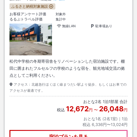
ふるさと納税対象施設
お客様アンケート評価
対象外
るるぶトラベル評価
集計中
無線LAN
駐車場あり
松代中学校の冬期寄宿舎をリノベーションした宿泊施設です。棚
田に囲まれたフルセルフの学校のような宿を、観光地域交流の拠
点としてご利用ください。
アクセス：
北越急行ほくほく線まつだい駅より徒歩、もしくはお車での
アクセスが最適です。
おとな
2
名
1
泊
1
部屋 合計
12,672
26,048
税込
円
〜
円
おとな1名 (
2
名1室)｜
1
泊
税込
6,336円〜13,024円
宿泊プランを見る