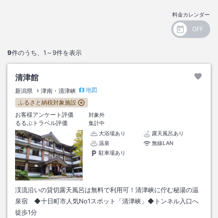
料金カレンダー
9
件のうち、
1～9
件を表示
清津館
地図
新潟県
津南・清津峡
ふるさと納税対象施設
お客様アンケート評価
対象外
るるぶトラベル評価
集計中
大浴場あり
露天風呂あり
温泉
無線LAN
駐車場あり
渓流沿いの貸切露天風呂は無料で利用可！清津峡に佇む秘湯の温
泉宿 ◆十日町市人気No1スポット「清津峡」◆トンネル入口へ
徒歩1分