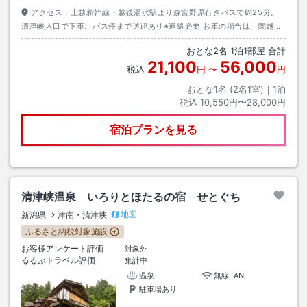
アクセス：
上越新幹線・越後湯沢駅より森宮野原行きバスで約25分。
清津峡入口で下車。バス停まで送迎あり※連絡必要 お車の場合は、関越自
動車道・塩沢石打I.Cから国道353号線経由で約25分。湯沢ICからは車で
おとな
2
名
1
泊
1
部屋 合計
約27分
21,100
56,000
税込
円
〜
円
おとな1名 (
2
名1室)｜
1
泊
税込
10,550円〜28,000円
宿泊プランを見る
清津峡温泉 いろりとほたるの宿 せとぐち
地図
新潟県
津南・清津峡
ふるさと納税対象施設
お客様アンケート評価
対象外
るるぶトラベル評価
集計中
温泉
無線LAN
駐車場あり