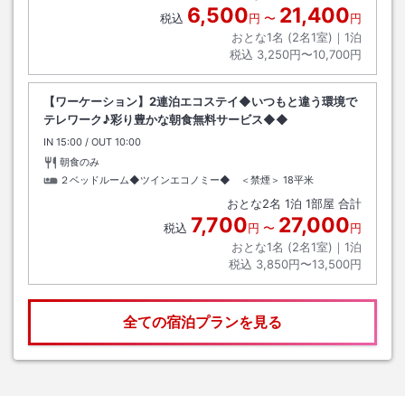
6,500
21,400
税込
円
〜
円
おとな1名 (
2
名1室)｜
1
泊
税込
3,250円〜10,700円
【ワーケーション】2連泊エコステイ◆いつもと違う環境で
テレワーク♪彩り豊かな朝食無料サービス◆◆
IN
チェックイン
15:00
/ OUT
チェックアウト
10:00
朝食のみ
２ベッドルーム◆ツインエコノミー◆ ＜禁煙＞
18平米
おとな
2
名
1
泊
1
部屋 合計
7,700
27,000
税込
円
〜
円
おとな1名 (
2
名1室)｜
1
泊
税込
3,850円〜13,500円
全ての宿泊プランを見る