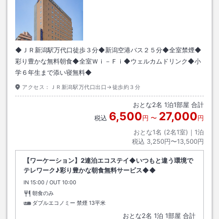
◆ＪＲ新潟駅万代口徒歩３分◆新潟空港バス２５分◆全室禁煙◆
彩り豊かな無料朝食◆全室Ｗｉ－Ｆｉ◆ウェルカムドリンク◆小
学６年生まで添い寝無料◆
アクセス：
ＪＲ新潟駅万代口出口→徒歩約３分
おとな
2
名
1
泊
1
部屋 合計
6,500
27,000
税込
円
〜
円
おとな1名 (
2
名1室)｜
1
泊
税込
3,250円〜13,500円
【ワーケーション】2連泊エコステイ◆いつもと違う環境で
テレワーク♪彩り豊かな朝食無料サービス◆◆
IN
チェックイン
15:00
/ OUT
チェックアウト
10:00
朝食のみ
ダブルエコノミー 禁煙
13平米
おとな
2
名
1
泊
1
部屋 合計