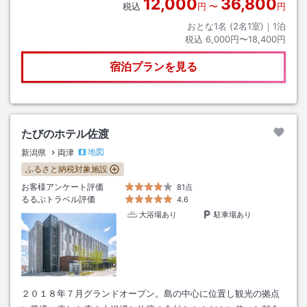
12,000
36,800
税込
円
〜
円
おとな1名 (
2
名1室)｜
1
泊
税込
6,000円〜18,400円
宿泊プランを見る
たびのホテル佐渡
地図
新潟県
両津
ふるさと納税対象施設
お客様アンケート評価
81点
るるぶトラベル評価
4.6
大浴場あり
駐車場あり
２０１８年７月グランドオープン。島の中心に位置し観光の拠点