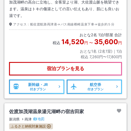
加茂湖畔の高台に立地し、全客室より湖、大佐渡山脈を眺望でき
ます。温泉はトキの傷湯としての言い伝えもあり、肌にも良いお
湯です。
アクセス：
船佐渡航路両津港→バス南線椎崎温泉下車→徒歩約５分
おとな
2
名
1
泊
1
部屋 合計
14,520
35,600
税込
円
〜
円
おとな1名 (
2
名1室)｜
1
泊
税込
7,260円〜17,800円
宿泊プランを見る
新幹線・JR
航空券
付きプラン
付きプラン
佐渡加茂湖温泉湯元湖畔の宿吉田家
地図
新潟県
両津
ふるさと納税対象施設