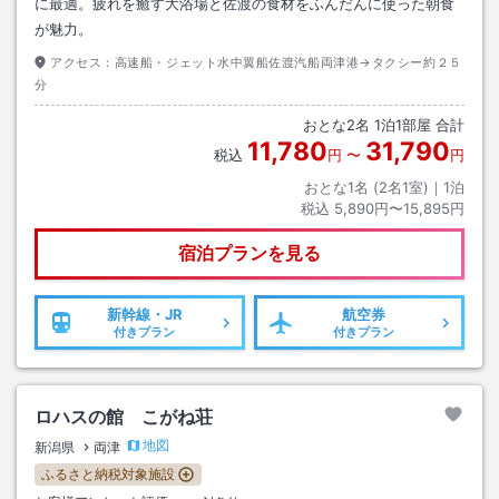
に最適。疲れを癒す大浴場と佐渡の食材をふんだんに使った朝食
が魅力。
アクセス：
高速船・ジェット水中翼船佐渡汽船両津港→タクシー約２５
分
おとな
2
名
1
泊
1
部屋 合計
11,780
31,790
税込
円
〜
円
おとな1名 (
2
名1室)｜
1
泊
税込
5,890円〜15,895円
宿泊プランを見る
新幹線・JR
航空券
付きプラン
付きプラン
ロハスの館 こがね荘
地図
新潟県
両津
ふるさと納税対象施設