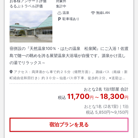
お客様アンケート評価
対象外
るるぶトラベル評価
集計中
温泉
無線LAN
駐車場あり
宿併設の『天然温泉100％・はたの温泉 松泉閣』にご入浴！佐渡
島で随一の眺めを誇る展望温泉大浴場が自慢です。源泉かけ流し
の湯でリラックス～
アクセス：
両津港から車で約２５分（畑野方面）。路線バス（南線：新
町経由佐和田行き）約３０分～仙道バス停下車、徒歩約２分。※送迎は要
予約。ただし10名様以上の団体客に限る。
おとな
2
名
1
泊
1
部屋 合計
11,700
18,300
税込
円
〜
円
おとな1名 (
2
名1室)｜
1
泊
税込
5,850円〜9,150円
宿泊プランを見る