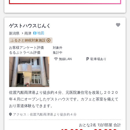
ゲストハウスじんく
地図
新潟県
両津
ふるさと納税対象施設
お客様アンケート評価
対象外
るるぶトラベル評価
集計中
無線LAN
駐車場あり
佐渡汽船両津港より徒歩約４分、元医院兼住宅を改装し２０２０
年４月にオープンしたゲストハウスです。カフェと茶室を備えて
おり茶道体験もできます。
アクセス：
佐渡汽船両津港より徒歩約４分
おとな
2
名
1
泊
1
部屋 合計