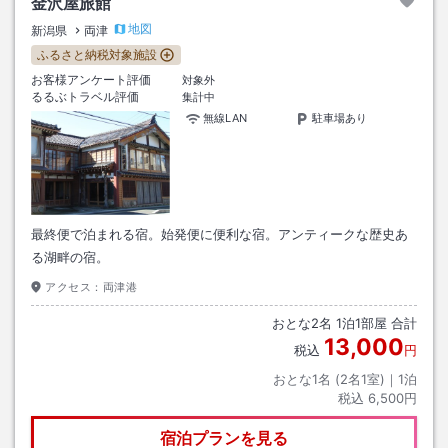
金沢屋旅館
地図
新潟県
両津
ふるさと納税対象施設
お客様アンケート評価
対象外
るるぶトラベル評価
集計中
無線LAN
駐車場あり
最終便で泊まれる宿。始発便に便利な宿。アンティークな歴史あ
る湖畔の宿。
アクセス：
両津港
おとな
2
名
1
泊
1
部屋 合計
13,000
税込
円
おとな1名 (
2
名1室)｜
1
泊
税込
6,500円
宿泊プランを見る