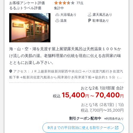
お客様アンケート評価
77点
るるぶトラベル評価
集計中
大浴場あり
露天風呂あり
温泉
駐車場あり
海・山・空・湖を見渡す屋上展望露天風呂は天然温泉１００％か
け流しの美肌の湯。老舗料理屋の伝統を現在に伝える吉田家の味
とともにお楽しみ下さい。
アクセス：
ＪＲ上越新幹線新潟駅西中央出口→バス佐渡汽船行き佐渡汽
船下車→船新潟佐渡汽船港から両津港行き両津港下船→徒歩約１５分（ホ
テル送迎バスあり１４：００～１９：２０到着時電話連絡にて）また翌日
おとな
2
名
1
泊
1
部屋 合計
は佐渡汽船まで７：４０～１０：００まで定期的に無料運行あり。
15,400
70,400
税込
円
〜
円
おとな1名 (
2
名1室)｜
1
泊
税込
7,700円〜35,200円
割引クーポン配布中
※利用条件あり
9月までの平日宿泊に使える割引クーポン