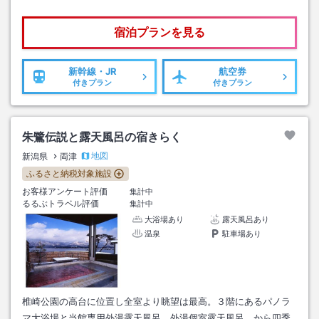
宿泊プランを見る
新幹線・JR
航空券
付きプラン
付きプラン
朱鷺伝説と露天風呂の宿きらく
地図
新潟県
両津
ふるさと納税対象施設
お客様アンケート評価
集計中
るるぶトラベル評価
集計中
大浴場あり
露天風呂あり
温泉
駐車場あり
椎崎公園の高台に位置し全室より眺望は最高。３階にあるパノラ
マ大浴場と当館専用外湯露天風呂、外湯個室露天風呂、から四季