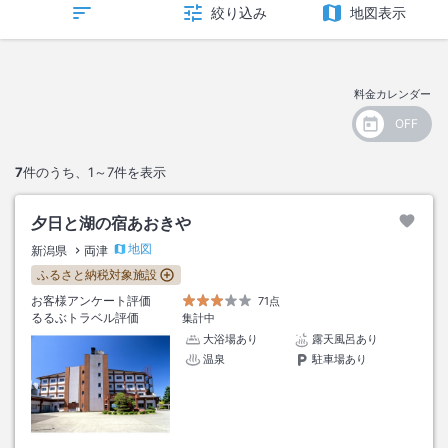
絞り込み
地図表示
料金カレンダー
7
件のうち、
1～7
件を表示
夕日と湖の宿あおきや
地図
新潟県
両津
ふるさと納税対象施設
お客様アンケート評価
71点
るるぶトラベル評価
集計中
大浴場あり
露天風呂あり
温泉
駐車場あり