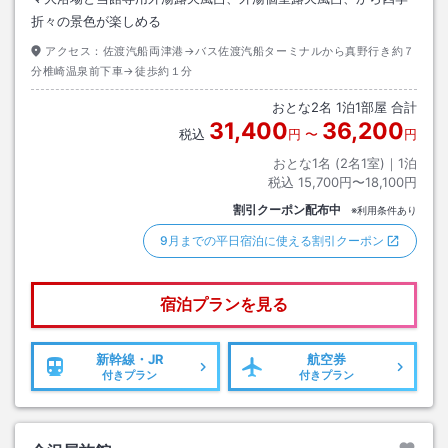
折々の景色が楽しめる
アクセス：
佐渡汽船両津港→バス佐渡汽船ターミナルから真野行き約７
分椎崎温泉前下車→徒歩約１分
おとな
2
名
1
泊
1
部屋 合計
31,400
36,200
税込
円
〜
円
おとな1名 (
2
名1室)｜
1
泊
税込
15,700円〜18,100円
割引クーポン配布中
※利用条件あり
9月までの平日宿泊に使える割引クーポン
宿泊プランを見る
新幹線・JR
航空券
付きプラン
付きプラン