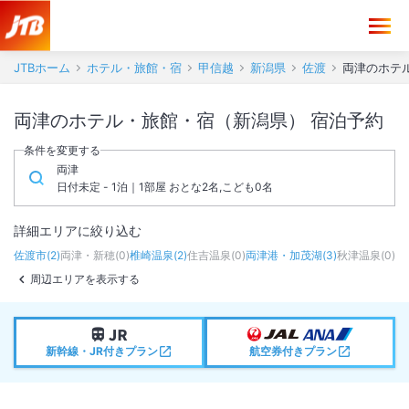
JTBホーム
ホテル・旅館・宿
甲信越
新潟県
佐渡
両津のホテ
両津のホテル・旅館・宿（新潟県） 宿泊予約
条件を変更する
両津
日付未定 - 1泊｜1部屋 おとな2名,こども0名
詳細エリアに絞り込む
佐渡市
(
2
)
両津・新穂
(
0
)
椎崎温泉
(
2
)
住吉温泉
(
0
)
両津港・加茂湖
(
3
)
秋津温泉
(
0
)
周辺エリアを表示する
新幹線・JR付きプラン
航空券付きプラン