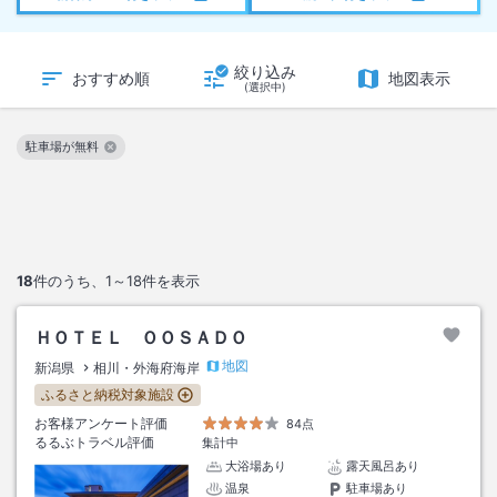
絞り込み
おすすめ順
地図表示
(選択中)
駐車場が無料
この絞り込み条件を解除
18
件のうち、
1～18
件を表示
ＨＯＴＥＬ ＯＯＳＡＤＯ
地図
新潟県
相川・外海府海岸
ふるさと納税対象施設
お客様アンケート評価
84点
るるぶトラベル評価
集計中
大浴場あり
露天風呂あり
温泉
駐車場あり