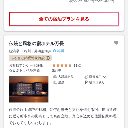
税込
26,400円〜36,300円
全ての宿泊プランを見る
伝統と風格の宿ホテル万長
地図
新潟県
相川・外海府海岸
ふるさと納税対象施設
お客様アンケート評価
88点
るるぶトラベル評価
集計中
大浴場あり
露天風呂あり
温泉
駐車場あり
佐渡金銀山遺跡の町相川に佇む歴史と文化を伝える宿。鉱山遺跡
に近く町歩きの拠点としても好立地。真心を込めた佐渡伝統料理
でおもてなしいたします。