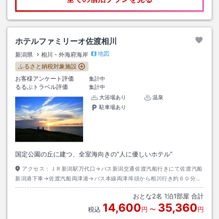
ホテルファミリーオ佐渡相川
地図
新潟県
相川・外海府海岸
ふるさと納税対象施設
お客様アンケート評価
集計中
るるぶトラベル評価
集計中
大浴場あり
温泉
駐車場あり
国定公園の丘に建つ、全室海向きの”人に優しいホテル”
アクセス：
ＪＲ新潟駅万代口→バス新潟交通佐渡汽船行きにて佐渡汽船
新潟港下車→佐渡汽船両津港→バス本線両津埠頭から相川行き約６０分相
川下車→相川からホテルまで送迎有（要予約）
おとな
2
名
1
泊
1
部屋 合計
14,600
35,360
税込
円
〜
円