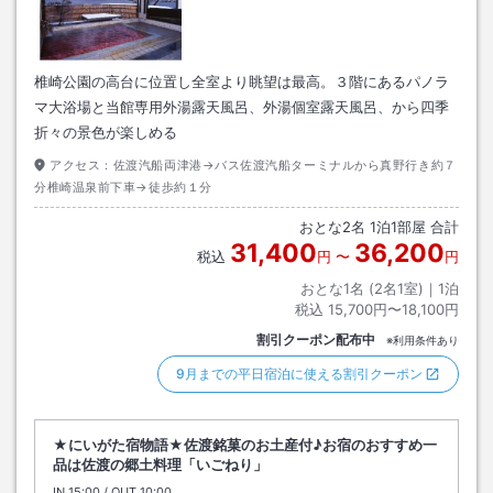
椎崎公園の高台に位置し全室より眺望は最高。３階にあるパノラ
マ大浴場と当館専用外湯露天風呂、外湯個室露天風呂、から四季
折々の景色が楽しめる
アクセス：
佐渡汽船両津港→バス佐渡汽船ターミナルから真野行き約７
分椎崎温泉前下車→徒歩約１分
おとな
2
名
1
泊
1
部屋 合計
31,400
36,200
税込
円
〜
円
おとな1名 (
2
名1室)｜
1
泊
税込
15,700円〜18,100円
割引クーポン配布中
※利用条件あり
9月までの平日宿泊に使える割引クーポン
★にいがた宿物語★佐渡銘菓のお土産付♪お宿のおすすめ一
品は佐渡の郷土料理「いごねり」
IN
チェックイン
15:00
/ OUT
チェックアウト
10:00