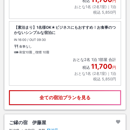
税込
円
おとな1名 (
2
名1室)｜
1
泊
税込
5,850円
【素泊まり】1名様OK★ビジネスにもおすすめ！お食事のつ
かないシンプルな宿泊に
IN
チェックイン
16:00
/ OUT
チェックアウト
09:30
食事なし
和室10畳＿喫煙
10畳
おとな
2
名
1
泊
1
部屋 合計
11,700
税込
円
おとな1名 (
2
名1室)｜
1
泊
税込
5,850円
全ての宿泊プランを見る
ご縁の宿 伊藤屋
地図