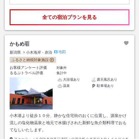
全ての宿泊プランを見る
かもめ荘
地図
新潟県
小木海岸・赤泊
ふるさと納税対象施設
お客様アンケート評価
対象外
るるぶトラベル評価
集計中
大浴場あり
露天風呂あり
温泉
駐車場あり
小木港より徒歩１０分、静かな住宅街のおくに位置し、源泉かけ
流しの塩化物温泉と地元で水揚げされた新鮮な魚介類料理でおも
てなしいたします。
アクセス：
ＪＲ北陸本線直江津駅→佐渡汽船小木港行き約１６０分小木