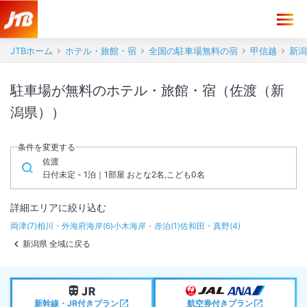
JTBホーム
ホテル・旅館・宿
全国の駐車場無料の宿
甲信越
新潟
駐車場が無料のホテル・旅館・宿（佐渡（新
潟県））
条件を変更する
佐渡
日付未定 - 1泊｜1部屋 おとな2名,こども0名
詳細エリアに絞り込む
両津
(
7
)
相川・外海府海岸
(
6
)
小木海岸・赤泊
(
1
)
佐和田・真野
(
4
)
新潟県 全域に戻る
新幹線・JR付きプラン
航空券付きプラン