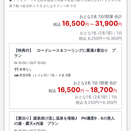
港下船→徒歩約１０分またはタクシー約３分
おとな
2
名
1
泊
1
部屋 合計
16,500
31,900
税込
円
〜
円
おとな1名 (
2
名1室)｜
1
泊
税込
8,250円〜15,950円
【特典付】 ロードレース＆ツーリングに最適♪素泊り プ
ラン
IN
チェックイン
15:00
/ OUT
チェックアウト
10:00
食事なし
和室8畳（トイレ付）1名～４名
8畳
おとな
2
名
1
泊
1
部屋 合計
16,500
18,700
税込
円
〜
円
おとな1名 (
2
名1室)｜
1
泊
税込
8,250円〜9,350円
【素泊り】源泉掛け流し温泉を堪能♪ PH濃度9．6の美人
の湯・露天×内湯 プラン
IN
チェックイン
15:00
/ OUT
チェックアウト
10:00