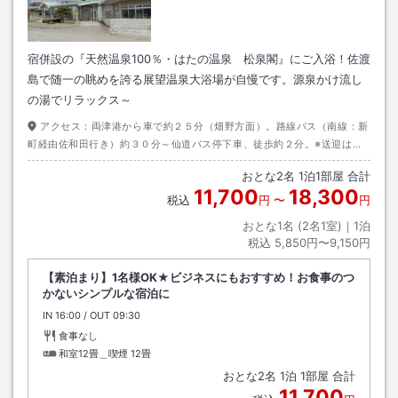
宿併設の『天然温泉100％・はたの温泉 松泉閣』にご入浴！佐渡
島で随一の眺めを誇る展望温泉大浴場が自慢です。源泉かけ流し
の湯でリラックス～
アクセス：
両津港から車で約２５分（畑野方面）。路線バス（南線：新
町経由佐和田行き）約３０分～仙道バス停下車、徒歩約２分。※送迎は要
予約。ただし10名様以上の団体客に限る。
おとな
2
名
1
泊
1
部屋 合計
11,700
18,300
税込
円
〜
円
おとな1名 (
2
名1室)｜
1
泊
税込
5,850円〜9,150円
【素泊まり】1名様OK★ビジネスにもおすすめ！お食事のつ
かないシンプルな宿泊に
IN
チェックイン
16:00
/ OUT
チェックアウト
09:30
食事なし
和室12畳＿喫煙
12畳
おとな
2
名
1
泊
1
部屋 合計
11,700