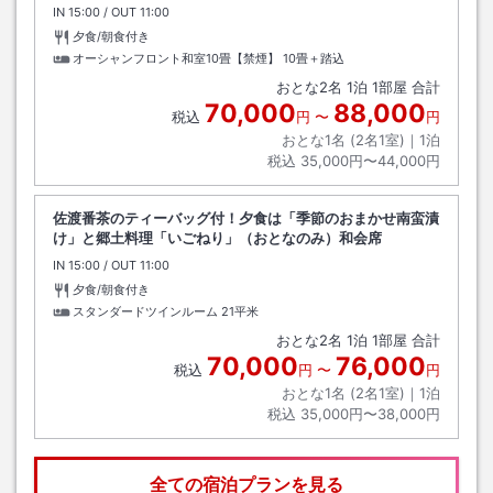
IN
チェックイン
15:00
/ OUT
チェックアウト
11:00
夕食/朝食付き
オーシャンフロント和室10畳【禁煙】
10畳＋踏込
おとな
2
名
1
泊
1
部屋 合計
70,000
88,000
税込
円
〜
円
おとな1名 (
2
名1室)｜
1
泊
税込
35,000円〜44,000円
佐渡番茶のティーバッグ付！夕食は「季節のおまかせ南蛮漬
け」と郷土料理「いごねり」（おとなのみ）和会席
IN
チェックイン
15:00
/ OUT
チェックアウト
11:00
夕食/朝食付き
スタンダードツインルーム
21平米
おとな
2
名
1
泊
1
部屋 合計
70,000
76,000
税込
円
〜
円
おとな1名 (
2
名1室)｜
1
泊
税込
35,000円〜38,000円
全ての宿泊プランを見る