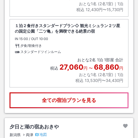
おとな1名 (
2
名1室)｜
1
泊
税込
12,430円〜15,730円
１泊２食付きスタンダードプラン◇ 観光ミシュラン２ツ星
の国定公園「二ツ亀」を満喫できる絶景の宿
IN
チェックイン
15:00
/ OUT
チェックアウト
10:00
夕食/朝食付き
スタンダードツインルーム
おとな
2
名
1
泊
1
部屋 合計
27,060
68,860
税込
円
〜
円
おとな1名 (
2
名1室)｜
1
泊
税込
13,530円〜34,430円
全ての宿泊プランを見る
夕日と湖の宿あおきや
地図
新潟県
両津