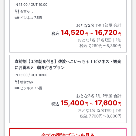
IN
チェックイン
15:00
/ OUT
チェックアウト
10:00
食事なし
ビジネス
7.5畳
おとな
2
名
1
泊
1
部屋 合計
14,520
16,720
税込
円
〜
円
おとな1名 (
2
名1室)｜
1
泊
税込
7,260円〜8,360円
直前割【１泊朝食付き】佐渡へこいっちゃ！ビジネス・観光
にお薦め♪ 朝食付きプラン
IN
チェックイン
15:00
/ OUT
チェックアウト
10:00
朝食のみ
ビジネス
7.5畳
おとな
2
名
1
泊
1
部屋 合計
15,400
17,600
税込
円
〜
円
おとな1名 (
2
名1室)｜
1
泊
税込
7,700円〜8,800円
全ての宿泊プランを見る