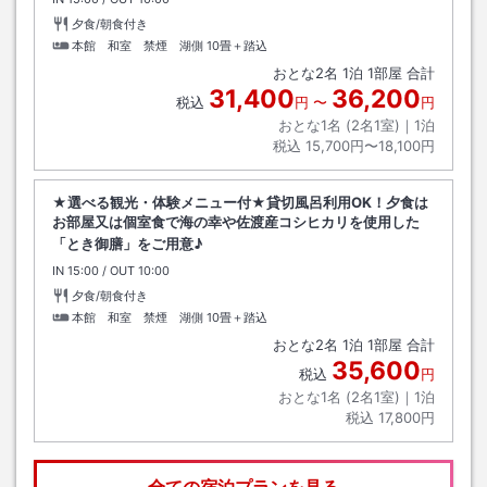
夕食/朝食付き
本館 和室 禁煙 湖側
10畳＋踏込
おとな
2
名
1
泊
1
部屋 合計
31,400
36,200
税込
円
〜
円
おとな1名 (
2
名1室)｜
1
泊
税込
15,700円〜18,100円
★選べる観光・体験メニュー付★貸切風呂利用OK！夕食は
お部屋又は個室食で海の幸や佐渡産コシヒカリを使用した
「とき御膳」をご用意♪
IN
チェックイン
15:00
/ OUT
チェックアウト
10:00
夕食/朝食付き
本館 和室 禁煙 湖側
10畳＋踏込
おとな
2
名
1
泊
1
部屋 合計
35,600
税込
円
おとな1名 (
2
名1室)｜
1
泊
税込
17,800円