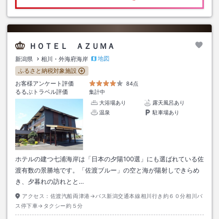
ＨＯＴＥＬ ＡＺＵＭＡ
地図
新潟県
相川・外海府海岸
ふるさと納税対象施設
お客様アンケート評価
84点
るるぶトラベル評価
集計中
大浴場あり
露天風呂あり
温泉
駐車場あり
ホテルの建つ七浦海岸は「日本の夕陽100選」にも選ばれている佐
渡有数の景勝地です。「佐渡ブルー」の空と海が陽射しできらめ
き、夕暮れの訪れとと…
アクセス：
佐渡汽船両津港→バス新潟交通本線相川行き約６０分相川バ
ス停下車→タクシー約５分