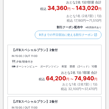
おとな
2
名
1
泊
1
部屋 合計
34,360
143,020
税込
円
〜
円
おとな1名 (
2
名1室)｜
1
泊
税込
17,180円〜71,510円
割引クーポン配布中
※利用条件あり
9月までの平日宿泊に使える割引クーポン
【JTBスペシャルプラン】2食付
IN
チェックイン
15:00
/ OUT
チェックアウト
11:00
夕食/朝食付き
オーシャンビュー ガーデンツイン 和室 禁煙 （2ベッド）
10畳
おとな
2
名
1
泊
1
部屋 合計
64,200
74,940
税込
円
〜
円
おとな1名 (
2
名1室)｜
1
泊
税込
32,100円〜37,470円
【JTBスペシャルプラン】2食付
IN
チェックイン
15:00
/ OUT
チェックアウト
11:00