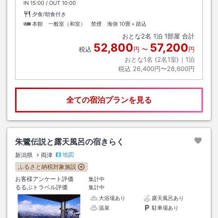
IN
チェックイン
15:00
/ OUT
チェックアウト
10:00
夕食/朝食付き
本館 一般室（和室） 禁煙 海側
10畳＋踏込
おとな
2
名
1
泊
1
部屋 合計
52,800
57,200
税込
円
〜
円
おとな1名 (
2
名1室)｜
1
泊
税込
26,400円〜28,600円
全ての宿泊プランを見る
朱鷺伝説と露天風呂の宿きらく
地図
新潟県
両津
ふるさと納税対象施設
お客様アンケート評価
集計中
るるぶトラベル評価
集計中
大浴場あり
露天風呂あり
温泉
駐車場あり