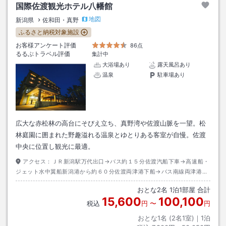
国際佐渡観光ホテル八幡館
地図
新潟県
佐和田・真野
ふるさと納税対象施設
お客様アンケート評価
86点
るるぶトラベル評価
集計中
大浴場あり
露天風呂あり
温泉
駐車場あり
広大な赤松林の高台にそびえ立ち、真野湾や佐渡山脈を一望。松
林庭園に囲まれた野趣溢れる温泉とゆとりある客室が自慢。佐渡
中央に位置し観光に最適。
アクセス：
ＪＲ新潟駅万代出口→バス約１５分佐渡汽船下車→高速船・
ジェット水中翼船新潟港から約６０分佐渡両津港下船→バス南線両津港か
ら佐和田行き約６０分八幡温泉下車→徒歩約２分
おとな
2
名
1
泊
1
部屋 合計
15,600
100,100
税込
円
〜
円
おとな1名 (
2
名1室)｜
1
泊