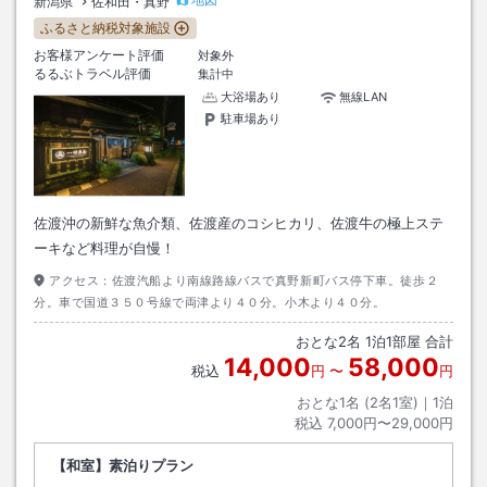
新潟県
佐和田・真野
ふるさと納税対象施設
お客様アンケート評価
対象外
るるぶトラベル評価
集計中
大浴場あり
無線LAN
駐車場あり
佐渡沖の新鮮な魚介類、佐渡産のコシヒカリ、佐渡牛の極上ステ
ーキなど料理が自慢！
アクセス：
佐渡汽船より南線路線バスで真野新町バス停下車。徒歩２
分。車で国道３５０号線で両津より４０分。小木より４０分。
おとな
2
名
1
泊
1
部屋 合計
14,000
58,000
税込
円
〜
円
おとな1名 (
2
名1室)｜
1
泊
税込
7,000円〜29,000円
【和室】素泊りプラン