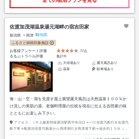
全ての宿泊プランを見る
佐渡加茂湖温泉湯元湖畔の宿吉田家
地図
新潟県
両津
ふるさと納税対象施設
お客様アンケート評価
77点
るるぶトラベル評価
集計中
大浴場あり
露天風呂あり
温泉
駐車場あり
海・山・空・湖を見渡す屋上展望露天風呂は天然温泉１００％か
け流しの美肌の湯。老舗料理屋の伝統を現在に伝える吉田家の味
とともにお楽しみ下さい。
アクセス：
ＪＲ上越新幹線新潟駅西中央出口→バス佐渡汽船行き佐渡汽
船下車→船新潟佐渡汽船港から両津港行き両津港下船→徒歩約１５分（ホ
テル送迎バスあり１４：００～１９：２０到着時電話連絡にて）また翌日