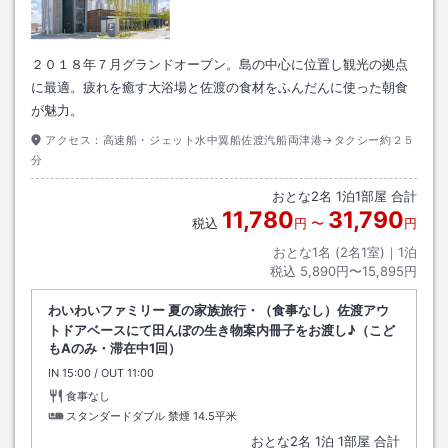
２０１８年７月グランドオープン。島の中心に位置し観光の拠点
に最適。疲れを癒す大浴場と佐渡の食材をふんだんに使った朝食
が魅力。
アクセス：
高速船・ジェット水中翼船佐渡汽船両津港→タクシー約２５
分
おとな
2
名
1
泊
1
部屋 合計
11,780
31,790
税込
円
〜
円
おとな1名 (
2
名1室)｜
1
泊
税込
5,890円〜15,895円
わいわいファミリー 夏の家族旅行・（食事なし）佐渡アウ
トドアベースにて田んぼの生き物案内冊子をお渡し♪（こど
もAのみ・滞在中1回）
IN
チェックイン
15:00
/ OUT
チェックアウト
11:00
食事なし
スタンダードダブル 禁煙
14.5平米
おとな
2
名
1
泊
1
部屋 合計