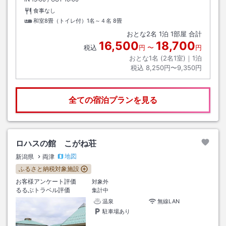
食事なし
和室8畳（トイレ付）1名～４名
8畳
おとな
2
名
1
泊
1
部屋 合計
16,500
18,700
税込
円
〜
円
おとな1名 (
2
名1室)｜
1
泊
税込
8,250円〜9,350円
全ての宿泊プランを見る
ロハスの館 こがね荘
地図
新潟県
両津
ふるさと納税対象施設
お客様アンケート評価
対象外
るるぶトラベル評価
集計中
温泉
無線LAN
駐車場あり