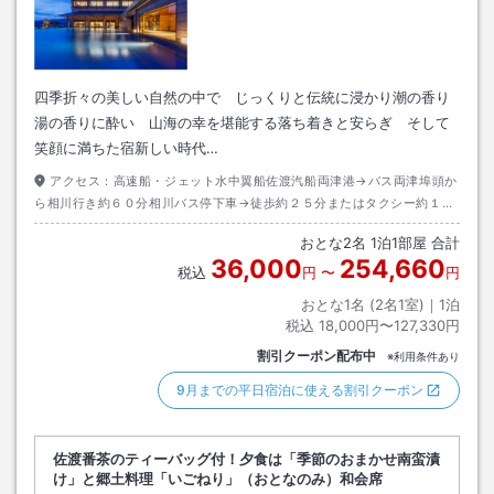
四季折々の美しい自然の中で じっくりと伝統に浸かり潮の香り
湯の香りに酔い 山海の幸を堪能する落ち着きと安らぎ そして
笑顔に満ちた宿新しい時代…
アクセス：
高速船・ジェット水中翼船佐渡汽船両津港→バス両津埠頭か
ら相川行き約６０分相川バス停下車→徒歩約２５分またはタクシー約１０
分
おとな
2
名
1
泊
1
部屋 合計
36,000
254,660
税込
円
〜
円
おとな1名 (
2
名1室)｜
1
泊
税込
18,000円〜127,330円
割引クーポン配布中
※利用条件あり
9月までの平日宿泊に使える割引クーポン
佐渡番茶のティーバッグ付！夕食は「季節のおまかせ南蛮漬
け」と郷土料理「いごねり」（おとなのみ）和会席