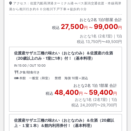
アクセス：
佐渡汽船両津港ターミナル港→バス新潟交通佐渡・本線両津
港から相川行き約６０分相川下戸下車→徒歩約０分
おとな
2
名
1
泊
1
部屋 合計
27,500
99,000
税込
円
〜
円
おとな1名 (
2
名1室)｜
1
泊
税込
13,750円〜49,500円
佐渡産サザエ三種の味わい（おとなのみ）＆佐渡産の生酒
（20歳以上のみ・1室に1本）付！（基本料理）
IN
チェックイン
15:00
/ OUT
チェックアウト
10:00
夕食/朝食付き
本館 一般室（和室） 禁煙 海側
10畳＋踏込
おとな
2
名
1
泊
1
部屋 合計
48,400
59,400
税込
円
〜
円
おとな1名 (
2
名1室)｜
1
泊
税込
24,200円〜29,700円
佐渡産サザエ三種の味わい（おとなのみ）＆生酒（20歳以
上・１室１本）＆館内利用券付！（基本料理）