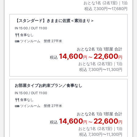
おとな1名 (
2
名1室)｜
1
泊
税込
7,300円〜17,680円
【スタンダード】きままに佐渡＜素泊まり＞
IN
チェックイン
15:00
/ OUT
チェックアウト
11:00
食事なし
ツインルーム 禁煙
27平米
おとな
2
名
1
泊
1
部屋 合計
14,600
22,600
税込
円
〜
円
おとな1名 (
2
名1室)｜
1
泊
税込
7,300円〜11,300円
お部屋タイプお約束プラン／食事なし
IN
チェックイン
15:00
/ OUT
チェックアウト
11:00
食事なし
ツインルーム 禁煙
27平米
おとな
2
名
1
泊
1
部屋 合計
14,600
22,600
税込
円
〜
円
おとな1名 (
2
名1室)｜
1
泊
税込
7,300円〜11,300円