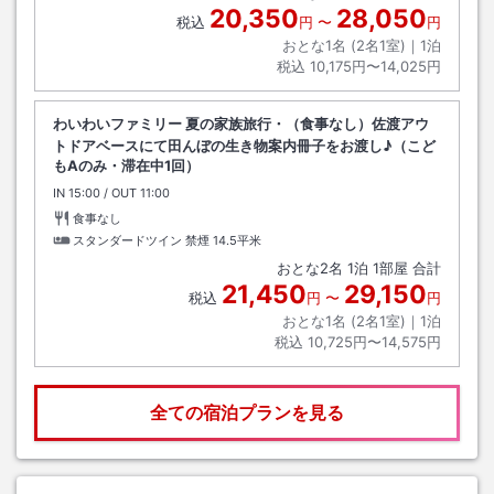
20,350
28,050
税込
円
〜
円
おとな1名 (
2
名1室)｜
1
泊
税込
10,175円〜14,025円
わいわいファミリー 夏の家族旅行・（食事なし）佐渡アウ
トドアベースにて田んぼの生き物案内冊子をお渡し♪（こど
もAのみ・滞在中1回）
IN
チェックイン
15:00
/ OUT
チェックアウト
11:00
食事なし
スタンダードツイン 禁煙
14.5平米
おとな
2
名
1
泊
1
部屋 合計
21,450
29,150
税込
円
〜
円
おとな1名 (
2
名1室)｜
1
泊
税込
10,725円〜14,575円
全ての宿泊プランを見る