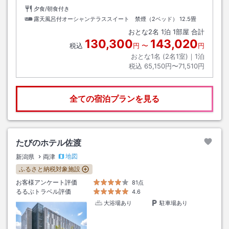
夕食/朝食付き
露天風呂付オーシャンテラススイート 禁煙（2ベッド）
12.5畳
おとな
2
名
1
泊
1
部屋 合計
130,300
143,020
税込
円
〜
円
おとな1名 (
2
名1室)｜
1
泊
税込
65,150円〜71,510円
全ての宿泊プランを見る
たびのホテル佐渡
地図
新潟県
両津
ふるさと納税対象施設
お客様アンケート評価
81点
るるぶトラベル評価
4.6
大浴場あり
駐車場あり