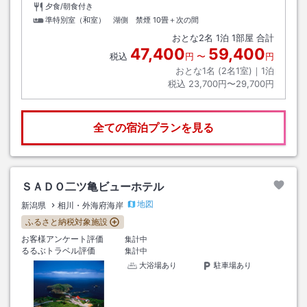
夕食/朝食付き
準特別室（和室） 湖側 禁煙
10畳＋次の間
おとな
2
名
1
泊
1
部屋 合計
47,400
59,400
税込
円
〜
円
おとな1名 (
2
名1室)｜
1
泊
税込
23,700円〜29,700円
全ての宿泊プランを見る
ＳＡＤＯ二ツ亀ビューホテル
地図
新潟県
相川・外海府海岸
ふるさと納税対象施設
お客様アンケート評価
集計中
るるぶトラベル評価
集計中
大浴場あり
駐車場あり