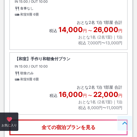
IN
チェックイン
15:00
/ OUT
チェックアウト
10:00
食事なし
和室6畳
6畳
おとな
2
名
1
泊
1
部屋 合計
14,000
26,000
税込
円
〜
円
おとな1名 (
2
名1室)｜
1
泊
税込
7,000円〜13,000円
【和室】手作り和朝食付プラン
IN
チェックイン
15:00
/ OUT
チェックアウト
10:00
朝食のみ
和室6畳
6畳
おとな
2
名
1
泊
1
部屋 合計
16,000
22,000
税込
円
〜
円
おとな1名 (
2
名1室)｜
1
泊
税込
8,000円〜11,000円
ペー
お気に入り
全ての宿泊プランを見る