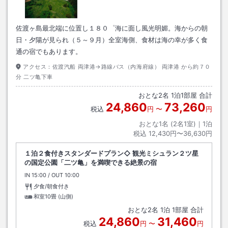
佐渡ヶ島最北端に位置し１８０゜海に面し風光明媚。海からの朝
日・夕陽が見られ（５～９月）全室海側、食材は海の幸が多く食
通の宿でもあります。
アクセス：
佐渡汽船 両津港→路線バス（内海府線） 両津港 から約７０
分 二ツ亀下車
おとな
2
名
1
泊
1
部屋 合計
24,860
73,260
税込
円
〜
円
おとな1名 (
2
名1室)｜
1
泊
税込
12,430円〜36,630円
１泊２食付きスタンダードプラン◇ 観光ミシュラン２ツ星
の国定公園「二ツ亀」を満喫できる絶景の宿
IN
チェックイン
15:00
/ OUT
チェックアウト
10:00
夕食/朝食付き
和室10畳 (山側)
おとな
2
名
1
泊
1
部屋 合計
24,860
31,460
税込
円
〜
円