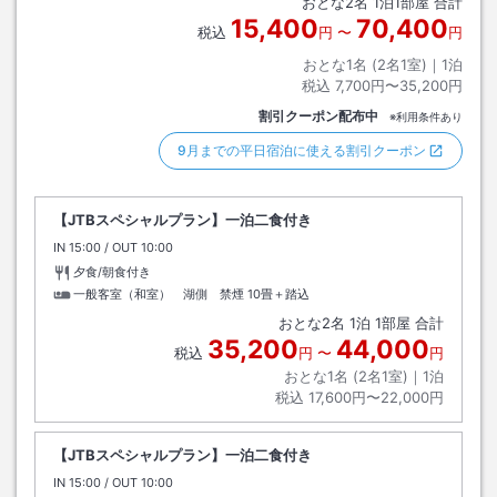
おとな
2
名
1
泊
1
部屋 合計
は佐渡汽船まで７：４０～１０：００まで定期的に無料運行あり。
15,400
70,400
税込
円
〜
円
おとな1名 (
2
名1室)｜
1
泊
税込
7,700円〜35,200円
割引クーポン配布中
※利用条件あり
9月までの平日宿泊に使える割引クーポン
【JTBスペシャルプラン】一泊二食付き
IN
チェックイン
15:00
/ OUT
チェックアウト
10:00
夕食/朝食付き
一般客室（和室） 湖側 禁煙
10畳＋踏込
おとな
2
名
1
泊
1
部屋 合計
35,200
44,000
税込
円
〜
円
おとな1名 (
2
名1室)｜
1
泊
税込
17,600円〜22,000円
【JTBスペシャルプラン】一泊二食付き
IN
チェックイン
15:00
/ OUT
チェックアウト
10:00