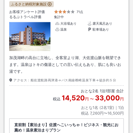
ふるさと納税対象施設
お客様アンケート評価
71点
るるぶトラベル評価
集計中
大浴場あり
露天風呂あり
温泉
駐車場あり
加茂湖畔の高台に立地し、全客室より湖、大佐渡山脈を眺望でき
ます。温泉はトキの傷湯としての言い伝えもあり、肌にも良いお
湯です。
アクセス：
船佐渡航路両津港→バス南線椎崎温泉下車→徒歩約５分
おとな
2
名
1
泊
1
部屋 合計
14,520
33,000
税込
円
〜
円
おとな1名 (
2
名1室)｜
1
泊
税込
7,260円〜16,500円
直前割【素泊まり】佐渡へこいっちゃ！ビジネス・観光にお
薦め！温泉素泊まりプラン