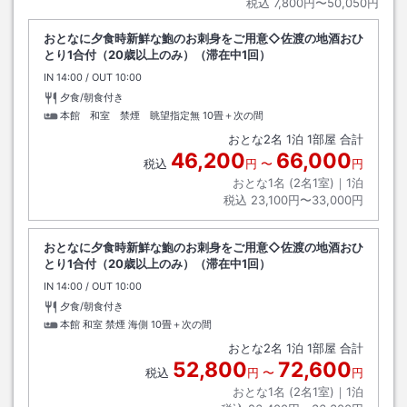
税込
7,800円〜50,050円
おとなに夕食時新鮮な鮑のお刺身をご用意◇佐渡の地酒おひ
とり1合付（20歳以上のみ）（滞在中1回）
IN
チェックイン
14:00
/ OUT
チェックアウト
10:00
夕食/朝食付き
本館 和室 禁煙 眺望指定無
10畳＋次の間
おとな
2
名
1
泊
1
部屋 合計
46,200
66,000
税込
円
〜
円
おとな1名 (
2
名1室)｜
1
泊
税込
23,100円〜33,000円
おとなに夕食時新鮮な鮑のお刺身をご用意◇佐渡の地酒おひ
とり1合付（20歳以上のみ）（滞在中1回）
IN
チェックイン
14:00
/ OUT
チェックアウト
10:00
夕食/朝食付き
本館 和室 禁煙 海側
10畳＋次の間
おとな
2
名
1
泊
1
部屋 合計
52,800
72,600
税込
円
〜
円
おとな1名 (
2
名1室)｜
1
泊