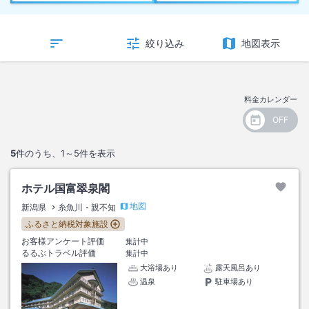
絞り込み
地図表示
料金カレンダー
5
件のうち、
1～5
件を表示
ホテル国富翠泉閣
地図
新潟県
糸魚川・親不知
ふるさと納税対象施設
お客様アンケート評価
集計中
るるぶトラベル評価
集計中
大浴場あり
露天風呂あり
温泉
駐車場あり