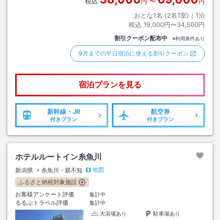
税込
円
〜
円
おとな1名 (
2
名1室)｜
1
泊
税込
19,000円〜34,500円
割引クーポン配布中
※利用条件あり
9月までの平日宿泊に使える割引クーポン
宿泊プランを見る
新幹線・JR
航空券
付きプラン
付きプラン
ホテルルートイン糸魚川
地図
新潟県
糸魚川・親不知
ふるさと納税対象施設
お客様アンケート評価
集計中
るるぶトラベル評価
集計中
大浴場あり
駐車場あり