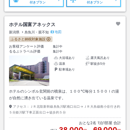
付きプラン
付きプラン
ホテル国富アネックス
地図
新潟県
糸魚川・親不知
ふるさと納税対象施設
お客様アンケート評価
集計中
るるぶトラベル評価
集計中
大浴場あり
露天風呂あり
温泉
駅徒歩5分
駐車場あり
ホテルのシンボル玄関前の噴泉は、１００℃毎分１５００ｌの湯
が自然に湧き出ている温泉です。
アクセス：
ＪＲ北陸新幹線糸魚川駅南口出口→ＪＲ大糸線南小谷行き約
５分姫川駅下車正面出口→徒歩約５分
おとな
2
名
1
泊
1
部屋 合計
38,000
69,000