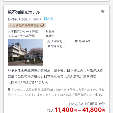
親不知観光ホテル
地図
新潟県
糸魚川・親不知
ふるさと納税対象施設
お客様アンケート評価
対象外
るるぶトラベル評価
集計中
大浴場あり
無線LAN
駐車場あり
歴史ある古来北陸道の最難所、親不知。日本海に面した断崖絶壁
に建つ当館で海の眺めと日本海ならではの新鮮魚介類を満喫。
（館内にEVはございません…
アクセス：
北陸自動車道親不知I．CからＲ８号富山方面へ約５分。国道
沿右側にございます。また、えちごトキめき鉄道『親不知駅』より車で約
５分。事前予約で親不知駅まで送迎いたします。
おとな
2
名
1
泊
1
部屋 合計
11,400
41,800
税込
円
〜
円