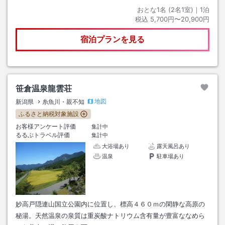
おとな1名 (
2
名1室)｜
1
泊
税込
5,700円〜20,900円
宿泊プランを見る
笹倉温泉龍雲荘
地図
新潟県
糸魚川・親不知
ふるさと納税対象施設
お客様アンケート評価
集計中
るるぶトラベル評価
集計中
大浴場あり
露天風呂あり
温泉
駐車場あり
妙高戸隠連山国立公園内に位置し、標高４６０ｍの閑静な高原の
秘湯。天然温泉の泉質は重炭酸ナトリウム含有量が豊富ななめら