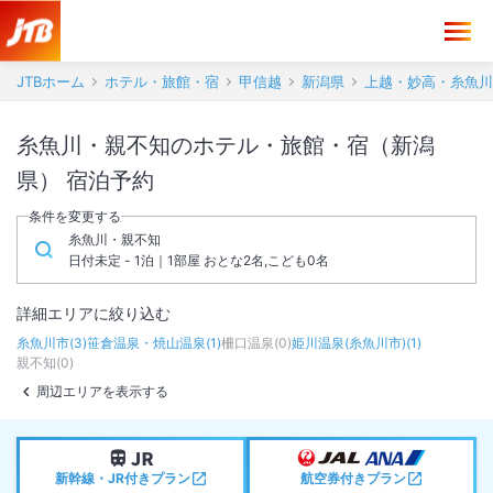
JTBホーム
ホテル・旅館・宿
甲信越
新潟県
上越・妙高・糸魚川
糸魚川・親不知のホテル・旅館・宿（新潟
県） 宿泊予約
条件を変更する
糸魚川・親不知
日付未定 - 1泊｜1部屋 おとな2名,こども0名
詳細エリアに絞り込む
糸魚川市
(
3
)
笹倉温泉・焼山温泉
(
1
)
柵口温泉
(
0
)
姫川温泉(糸魚川市)
(
1
)
親不知
(
0
)
周辺エリアを表示する
新幹線・JR付きプラン
航空券付きプラン