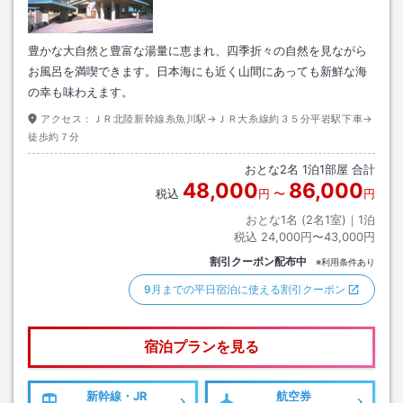
豊かな大自然と豊富な湯量に恵まれ、四季折々の自然を見ながら
お風呂を満喫できます。日本海にも近く山間にあっても新鮮な海
の幸も味わえます。
アクセス：
ＪＲ北陸新幹線糸魚川駅→ＪＲ大糸線約３５分平岩駅下車→
徒歩約７分
おとな
2
名
1
泊
1
部屋 合計
48,000
86,000
税込
円
〜
円
おとな1名 (
2
名1室)｜
1
泊
税込
24,000円〜43,000円
割引クーポン配布中
※利用条件あり
9月までの平日宿泊に使える割引クーポン
宿泊プランを見る
新幹線・JR
航空券