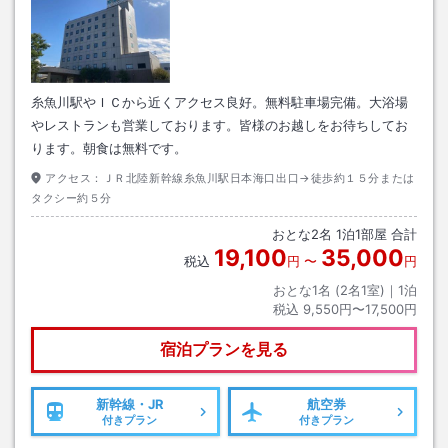
糸魚川駅やＩＣから近くアクセス良好。無料駐車場完備。大浴場
やレストランも営業しております。皆様のお越しをお待ちしてお
ります。朝食は無料です。
アクセス：
ＪＲ北陸新幹線糸魚川駅日本海口出口→徒歩約１５分または
タクシー約５分
おとな
2
名
1
泊
1
部屋 合計
19,100
35,000
税込
円
〜
円
おとな1名 (
2
名1室)｜
1
泊
税込
9,550円〜17,500円
宿泊プランを見る
新幹線・JR
航空券
付きプラン
付きプラン