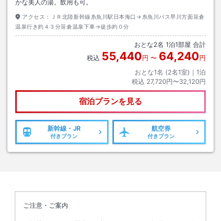
かな美人の湯。飲用も可。
アクセス：
ＪＲ北陸新幹線糸魚川駅日本海口→糸魚川バス早川方面笹倉
温泉行き約４３分笹倉温泉下車→徒歩約０分
おとな
2
名
1
泊
1
部屋 合計
55,440
64,240
税込
円
〜
円
おとな1名 (
2
名1室)｜
1
泊
税込
27,720円〜32,120円
宿泊プランを見る
新幹線・JR
航空券
付きプラン
付きプラン
ご注意・ご案内