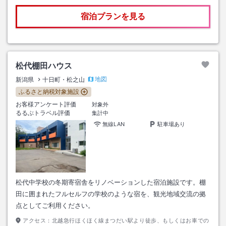
宿泊プランを見る
松代棚田ハウス
地図
新潟県
十日町・松之山
ふるさと納税対象施設
お客様アンケート評価
対象外
るるぶトラベル評価
集計中
無線LAN
駐車場あり
松代中学校の冬期寄宿舎をリノベーションした宿泊施設です。棚
田に囲まれたフルセルフの学校のような宿を、観光地域交流の拠
点としてご利用ください。
アクセス：
北越急行ほくほく線まつだい駅より徒歩、もしくはお車での