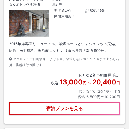
るるぶトラベル評価
集計中
無線LAN
駅徒歩5分
駐車場あり
2016年洋客室リニューアル。禁煙ルームとウォシュレット完備。
駅近、wifi無料。魚沼産コシヒカリ食べ放題の朝食600円。
アクセス：
十日町駅東口より下車。駅通りを国道１１７号まで上がり右
折。北越銀行の隣です。
おとな
2
名
1
泊
1
部屋 合計
13,000
20,400
税込
円
〜
円
おとな1名 (
2
名1室)｜
1
泊
税込
6,500円〜10,200円
宿泊プランを見る