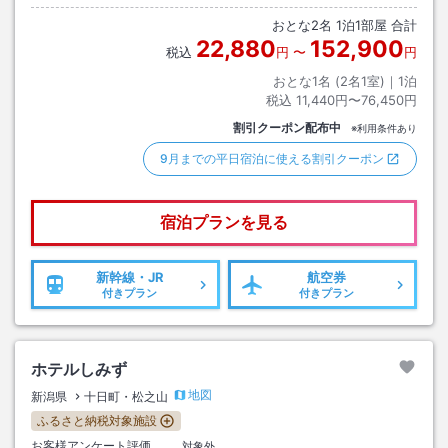
おとな
2
名
1
泊
1
部屋 合計
22,880
152,900
税込
円
〜
円
おとな1名 (
2
名1室)｜
1
泊
税込
11,440円〜76,450円
割引クーポン配布中
※利用条件あり
9月までの平日宿泊に使える割引クーポン
宿泊プランを見る
新幹線・JR
航空券
付きプラン
付きプラン
ホテルしみず
地図
新潟県
十日町・松之山
ふるさと納税対象施設
お客様アンケート評価
対象外