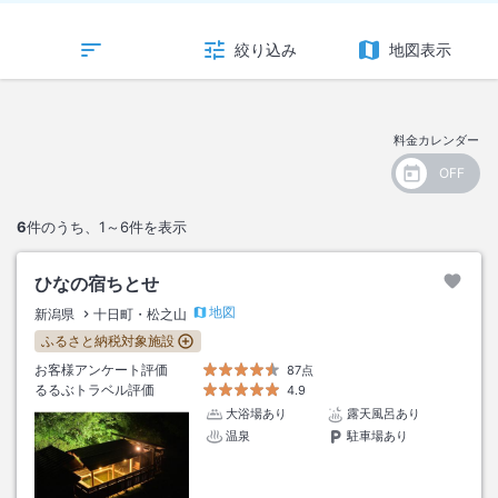
絞り込み
地図表示
料金カレンダー
6
件のうち、
1～6
件を表示
ひなの宿ちとせ
地図
新潟県
十日町・松之山
ふるさと納税対象施設
お客様アンケート評価
87点
るるぶトラベル評価
4.9
大浴場あり
露天風呂あり
温泉
駐車場あり