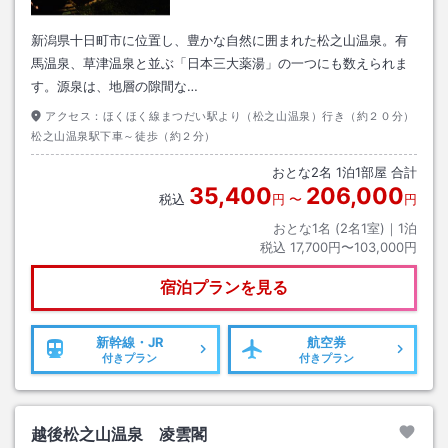
新潟県十日町市に位置し、豊かな自然に囲まれた松之山温泉。有
馬温泉、草津温泉と並ぶ「日本三大薬湯」の一つにも数えられま
す。源泉は、地層の隙間な…
アクセス：
ほくほく線まつだい駅より（松之山温泉）行き（約２０分）
松之山温泉駅下車～徒歩（約２分）
おとな
2
名
1
泊
1
部屋 合計
35,400
206,000
税込
円
〜
円
おとな1名 (
2
名1室)｜
1
泊
税込
17,700円〜103,000円
宿泊プランを見る
新幹線・JR
航空券
付きプラン
付きプラン
越後松之山温泉 凌雲閣