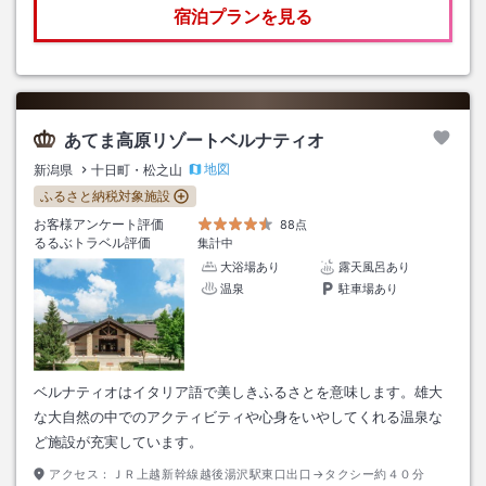
宿泊プランを見る
あてま高原リゾートベルナティオ
地図
新潟県
十日町・松之山
ふるさと納税対象施設
お客様アンケート評価
88点
るるぶトラベル評価
集計中
大浴場あり
露天風呂あり
温泉
駐車場あり
ベルナティオはイタリア語で美しきふるさとを意味します。雄大
な大自然の中でのアクティビティや心身をいやしてくれる温泉な
ど施設が充実しています。
アクセス：
ＪＲ上越新幹線越後湯沢駅東口出口→タクシー約４０分