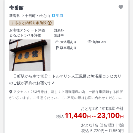
壱番館
地図
新潟県
十日町・松之山
ふるさと納税対象施設
お客様アンケート評価
対象外
るるぶトラベル評価
集計中
大浴場あり
無線LAN
駐車場あり
十日町駅から車で10分！トルマリン人工風呂と魚沼産コシヒカリ
のご飯が評判のお宿です♪
アクセス：
253号線は、新しく上沼道開通の為、一部冬季閉鎖する箇所
がございます。ご注意ください。（ご不明の際はお問い合わせくださいま
せ）
おとな
2
名
1
泊
1
部屋 合計
11,440
23,100
税込
円
〜
円
おとな1名 (
2
名1室)｜
1
泊
税込
5,720円〜11,550円