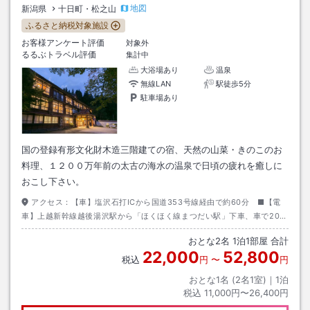
地図
新潟県
十日町・松之山
ふるさと納税対象施設
お客様アンケート評価
対象外
るるぶトラベル評価
集計中
大浴場あり
温泉
無線LAN
駅徒歩5分
駐車場あり
国の登録有形文化財木造三階建ての宿、天然の山菜・きのこのお
料理、１２００万年前の太古の海水の温泉で日頃の疲れを癒しに
おこし下さい。
アクセス：
【車】塩沢石打ICから国道353号線経由で約60分 ■【電
車】上越新幹線越後湯沢駅から「ほくほく線まつだい駅」下車、車で20
分 ■【送迎】要事前予約。お迎えはまつだい駅【15：18】発の1便とな
おとな
2
名
1
泊
1
部屋 合計
ります
22,000
52,800
税込
円
〜
円
おとな1名 (
2
名1室)｜
1
泊
税込
11,000円〜26,400円