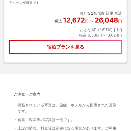
アクセスが最適です。
おとな
2
名
1
泊
1
部屋 合計
12,672
26,048
税込
円
〜
円
おとな1名 (
2
名1室)｜
1
泊
税込
6,336円〜13,024円
宿泊プランを見る
ご注意・ご案内
掲載されている写真は、旅館・ホテルから提供された画像
です。
食事・客室等の写真は一例です。
上記の情報、料金等は変更になる場合があります。ご利用