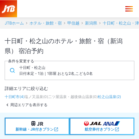
JTBホーム
ホテル・旅館・宿
甲信越
新潟県
十日町・松之山・津
十日町・松之山のホテル・旅館・宿（新潟
県） 宿泊予約
条件を変更する
十日町・松之山
日付未定 - 1泊｜1部屋 おとな2名,こども0名
詳細エリアに絞り込む
十日町市
(
4
)
塩ノ又温泉
(
0
)
二ツ屋温泉・越後俵山温泉
(
0
)
松之山温泉
(
2
)
周辺エリアを表示する
新幹線・JR付きプラン
航空券付きプラン