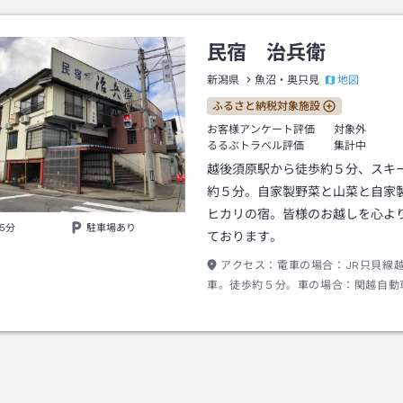
民宿 治兵衛
地図
新潟県
魚沼・奥只見
ふるさと納税対象施設
お客様アンケート評価
対象外
るるぶトラベル評価
集計中
越後須原駅から徒歩約５分、スキ
約５分。自家製野菜と山菜と自家
ヒカリの宿。皆様のお越しを心よ
5分
駐車場あり
ております。
アクセス：
電車の場合：JR只貝線
車。徒歩約５分。車の場合：関越自動
Cでおりる。