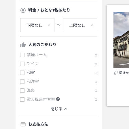
料金 / おとな1名あたり
〜
下限なし
上限なし
人気のこだわり
禁煙ルーム
0
ツイン
0
和室
1
駅徒歩
和洋室
0
温泉
0
露天風呂付客室
0
閉じる
お支払方法