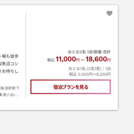
おとな
2
名
1
泊
1
部屋 合計
ー場も徒歩
11,000
18,600
税込
円
〜
円
製魚沼コシ
おとな1名 (
2
名1室)｜
1
泊
りお待ちし
税込
5,500円〜9,300円
宿泊プランを見る
越後須原駅下
車道小出I．