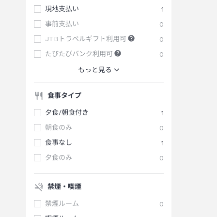
現地支払い
1
事前支払い
0
JTBトラベルギフト利用可
0
たびたびバンク利用可
0
もっと見る
食事タイプ
夕食/朝食付き
1
朝食のみ
0
食事なし
1
夕食のみ
0
禁煙・喫煙
禁煙ルーム
0