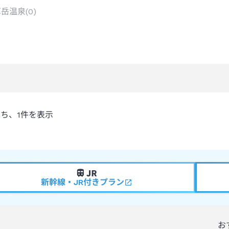
草岳温泉
(
0
)
うち、
1
件を表示
新幹線・JR付きプラン
お