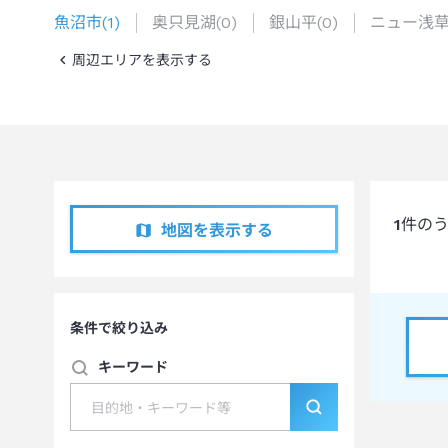
魚沼市
(
1
)
奥只見湖
(
0
)
銀山平
(
0
)
ニュー浅
周辺エリアを表示する
1
件の
地図を表示する
条件で絞り込み
キーワード