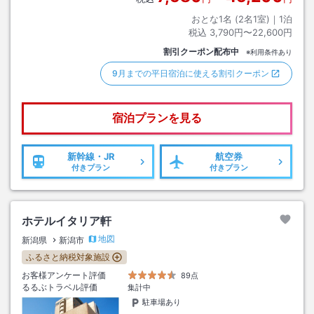
おとな1名 (
2
名1室)｜
1
泊
税込
3,790円〜22,600円
割引クーポン配布中
※利用条件あり
9月までの平日宿泊に使える割引クーポン
宿泊プランを見る
新幹線・JR
航空券
付きプラン
付きプラン
ホテルイタリア軒
地図
新潟県
新潟市
ふるさと納税対象施設
お客様アンケート評価
89点
るるぶトラベル評価
集計中
駐車場あり