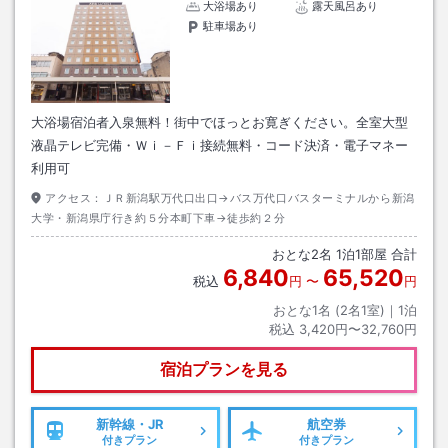
大浴場あり
露天風呂あり
駐車場あり
大浴場宿泊者入泉無料！街中でほっとお寛ぎください。全室大型
液晶テレビ完備・Ｗｉ－Ｆｉ接続無料・コード決済・電子マネー
利用可
アクセス：
ＪＲ新潟駅万代口出口→バス万代口バスターミナルから新潟
大学・新潟県庁行き約５分本町下車→徒歩約２分
おとな
2
名
1
泊
1
部屋 合計
6,840
65,520
税込
円
〜
円
おとな1名 (
2
名1室)｜
1
泊
税込
3,420円〜32,760円
宿泊プランを見る
新幹線・JR
航空券
付きプラン
付きプラン