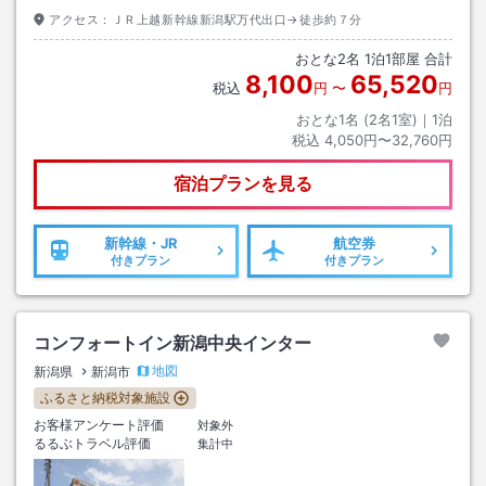
アクセス：
ＪＲ上越新幹線新潟駅万代出口→徒歩約７分
おとな
2
名
1
泊
1
部屋 合計
8,100
65,520
税込
円
〜
円
おとな1名 (
2
名1室)｜
1
泊
税込
4,050円〜32,760円
宿泊プランを見る
新幹線・JR
航空券
付きプラン
付きプラン
コンフォートイン新潟中央インター
地図
新潟県
新潟市
ふるさと納税対象施設
お客様アンケート評価
対象外
るるぶトラベル評価
集計中