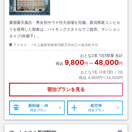
展望露天風呂・男女別サウナ付大浴場を完備。新潟県産コシヒカ
リを使用した朝食は、バイキングスタイルでご提供。マンション
タイプ(外廊下）。
アクセス：
ＪＲ上越新幹線新潟駅万代出口→徒歩約８分
おとな
2
名
1
泊
1
部屋 合計
9,800
48,000
税込
円
〜
円
おとな1名 (
2
名1室)｜
1
泊
税込
4,900円〜24,000円
宿泊プランを見る
新幹線・JR
航空券
付きプラン
付きプラン