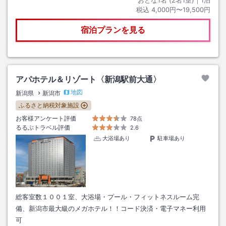
おとな1名 (
2
名1室)｜
1
泊
税込
4,000円〜19,500円
宿泊プランを見る
アパホテル＆リゾート〈新潟駅前大通〉
地図
新潟県
新潟市
ふるさと納税対象施設
お客様アンケート評価
78点
るるぶトラベル評価
2.6
大浴場あり
駐車場あり
総客室数１００１室、大浴場・プール・フィットネスルーム完
備、新潟市最大級のメガホテル！！コード決済・電子マネー利用
可