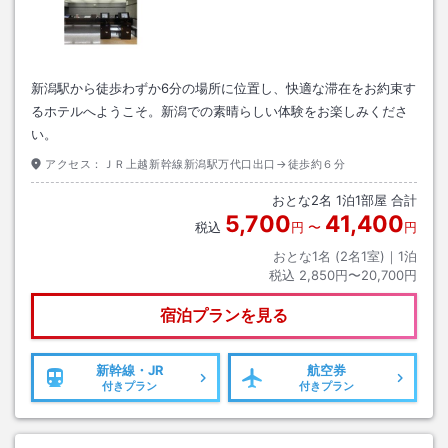
新潟駅から徒歩わずか6分の場所に位置し、快適な滞在をお約束す
るホテルへようこそ。新潟での素晴らしい体験をお楽しみくださ
い。
アクセス：
ＪＲ上越新幹線新潟駅万代口出口→徒歩約６分
おとな
2
名
1
泊
1
部屋 合計
5,700
41,400
税込
円
〜
円
おとな1名 (
2
名1室)｜
1
泊
税込
2,850円〜20,700円
宿泊プランを見る
新幹線・JR
航空券
付きプラン
付きプラン