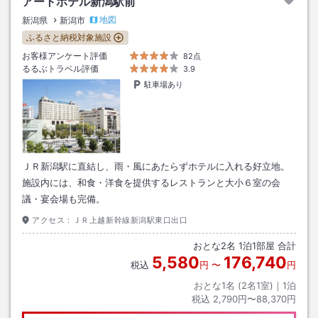
アートホテル新潟駅前
地図
新潟県
新潟市
ふるさと納税対象施設
お客様アンケート評価
82点
るるぶトラベル評価
3.9
駐車場あり
ＪＲ新潟駅に直結し、雨・風にあたらずホテルに入れる好立地。
施設内には、和食・洋食を提供するレストランと大小６室の会
議・宴会場も完備。
アクセス：
ＪＲ上越新幹線新潟駅東口出口
おとな
2
名
1
泊
1
部屋 合計
5,580
176,740
税込
円
〜
円
おとな1名 (
2
名1室)｜
1
泊
税込
2,790円〜88,370円