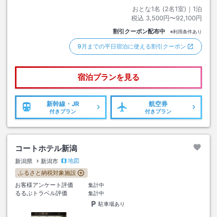
おとな1名 (
2
名1室)｜
1
泊
税込
3,500円〜92,100円
割引クーポン配布中
※利用条件あり
9月までの平日宿泊に使える割引クーポン
宿泊プランを見る
新幹線・JR
航空券
付きプラン
付きプラン
コートホテル新潟
地図
新潟県
新潟市
ふるさと納税対象施設
お客様アンケート評価
集計中
るるぶトラベル評価
集計中
駐車場あり