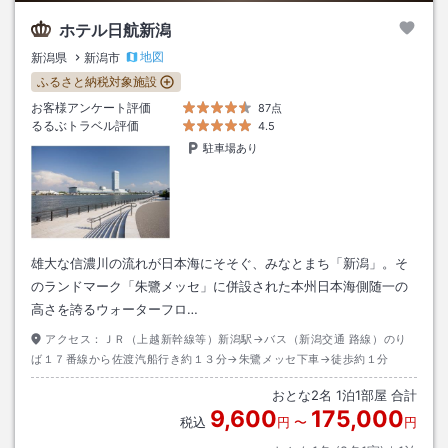
ホテル日航新潟
地図
新潟県
新潟市
ふるさと納税対象施設
お客様アンケート評価
87点
るるぶトラベル評価
4.5
駐車場あり
雄大な信濃川の流れが日本海にそそぐ、みなとまち「新潟」。そ
のランドマーク「朱鷺メッセ」に併設された本州日本海側随一の
高さを誇るウォーターフロ…
アクセス：
ＪＲ（上越新幹線等）新潟駅→バス（新潟交通 路線）のり
ば１７番線から佐渡汽船行き約１３分→朱鷺メッセ下車→徒歩約１分
おとな
2
名
1
泊
1
部屋 合計
9,600
175,000
税込
円
〜
円