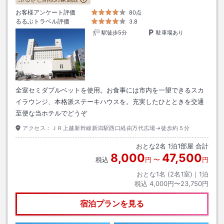
お客様アンケート評価
80点
るるぶトラベル評価
3.8
駅徒歩5分
駐車場あり
全室セミダブルベットを使用。お食事には市内を一望できるスカ
イラウンジ、本格派ステーキハウスを。充実したひとときを交通
至便な当ホテルでどうぞ
アクセス：
ＪＲ上越新幹線新潟駅西口経由万代広場→徒歩約５分
おとな
2
名
1
泊
1
部屋 合計
8,000
47,500
税込
円
〜
円
おとな1名 (
2
名1室)｜
1
泊
税込
4,000円〜23,750円
宿泊プランを見る