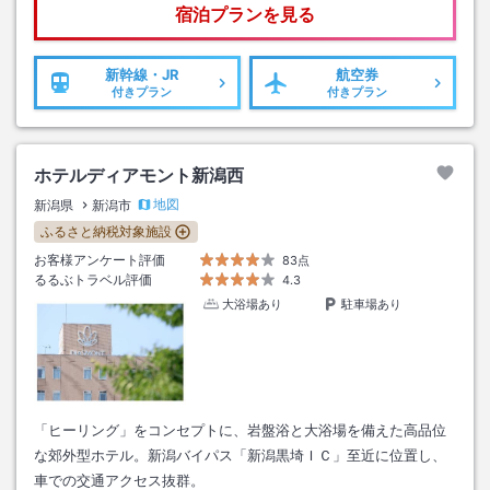
宿泊プランを見る
新幹線・JR
航空券
付きプラン
付きプラン
ホテルディアモント新潟西
地図
新潟県
新潟市
ふるさと納税対象施設
お客様アンケート評価
83点
るるぶトラベル評価
4.3
大浴場あり
駐車場あり
「ヒーリング」をコンセプトに、岩盤浴と大浴場を備えた高品位
な郊外型ホテル。新潟バイパス「新潟黒埼ＩＣ」至近に位置し、
車での交通アクセス抜群。