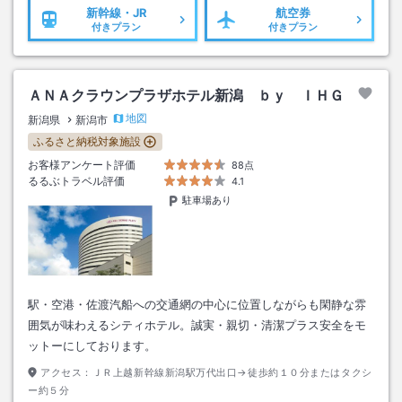
新幹線・JR
航空券
付きプラン
付きプラン
ＡＮＡクラウンプラザホテル新潟 ｂｙ ＩＨＧ
地図
新潟県
新潟市
ふるさと納税対象施設
お客様アンケート評価
88点
るるぶトラベル評価
4.1
駐車場あり
駅・空港・佐渡汽船への交通網の中心に位置しながらも閑静な雰
囲気が味わえるシティホテル。誠実・親切・清潔プラス安全をモ
ットーにしております。
アクセス：
ＪＲ上越新幹線新潟駅万代出口→徒歩約１０分またはタクシ
ー約５分