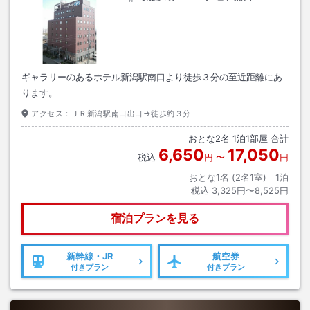
ギャラリーのあるホテル新潟駅南口より徒歩３分の至近距離にあ
ります。
アクセス：
ＪＲ新潟駅南口出口→徒歩約３分
おとな
2
名
1
泊
1
部屋 合計
6,650
17,050
税込
円
〜
円
おとな1名 (
2
名1室)｜
1
泊
税込
3,325円〜8,525円
宿泊プランを見る
新幹線・JR
航空券
付きプラン
付きプラン