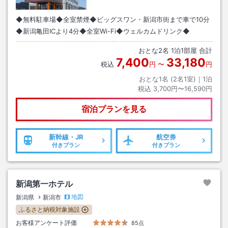
◆無料駐車場◆全室禁煙◆ビッグスワン・新潟市街まで車で10分
◆新潟亀田ICより4分◆全室Wi-Fi◆ウェルカムドリンク◆
おとな
2
名
1
泊
1
部屋 合計
7,400
33,180
税込
円
〜
円
おとな1名 (
2
名1室)｜
1
泊
税込
3,700円〜16,590円
宿泊プランを見る
新幹線・JR
航空券
付きプラン
付きプラン
新潟第一ホテル
地図
新潟県
新潟市
ふるさと納税対象施設
お客様アンケート評価
85点