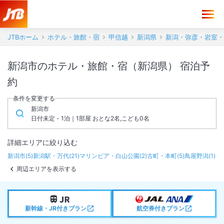
JTBホーム
ホテル・旅館・宿
甲信越
新潟県
新潟・弥彦・岩室・
新潟市のホテル・旅館・宿（新潟県） 宿泊予
約
条件を変更する
新潟市
日付未定 - 1泊｜1部屋 おとな2名,こども0名
詳細エリアに絞り込む
新潟市
(
5
)
新潟駅・万代
(
21
)
マリンピア・白山公園
(
2
)
古町・本町
(
5
)
鳥屋野潟
(
1
)
周辺エリアを表示する
新幹線・JR付きプラン
航空券付きプラン