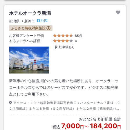
ホテルオークラ新潟
地図
新潟県
新潟市
ふるさと納税対象施設
お客様アンケート評価
85点
るるぶトラベル評価
4
駐車場あり
新潟市の中心信濃川沿いの落ち着いた場所にあり、オークラニッ
コーホテルズならではのサービスで安心です。ビジネスに観光拠
点としてご利用下さい。
アクセス：
ＪＲ上越新幹線新潟駅万代出口→バスターミナル７番線（Ｃ
２浜浦町線）または８番線（Ｓ２鳥屋野線）または２番線（観光循環バ
ス）より約５分→バス停「礎町」下車→ホテルまで徒歩約２分
おとな
2
名
1
泊
1
部屋 合計
7,000
184,200
税込
円
〜
円