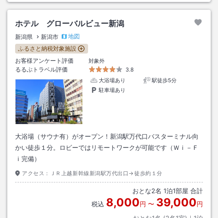
ホテル グローバルビュー新潟
地図
新潟県
新潟市
ふるさと納税対象施設
お客様アンケート評価
対象外
るるぶトラベル評価
3.8
大浴場あり
駅徒歩5分
駐車場あり
大浴場（サウナ有）がオープン！新潟駅万代口バスターミナル向
かい徒歩１分。ロビーではリモートワークが可能です（Ｗｉ－Ｆ
ｉ完備）
アクセス：
ＪＲ上越新幹線新潟駅万代出口→徒歩約１分
おとな
2
名
1
泊
1
部屋 合計
8,000
39,000
税込
円
〜
円