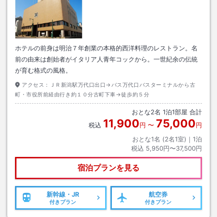
ホテルの前身は明治７年創業の本格的西洋料理のレストラン。名
前の由来は創始者がイタリア人青年コックから。一世紀余の伝統
が育む格式の風格。
アクセス：
ＪＲ新潟駅万代口出口→バス万代口バスターミナルから古
町・市役所前経由行き約１０分古町下車→徒歩約５分
おとな
2
名
1
泊
1
部屋 合計
11,900
75,000
税込
円
〜
円
おとな1名 (
2
名1室)｜
1
泊
税込
5,950円〜37,500円
宿泊プランを見る
新幹線・JR
航空券
付きプラン
付きプラン