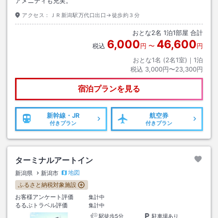
アメニティも充実。
アクセス：
ＪＲ新潟駅万代口出口→徒歩約３分
おとな
2
名
1
泊
1
部屋 合計
6,000
46,600
税込
円
〜
円
おとな1名 (
2
名1室)｜
1
泊
税込
3,000円〜23,300円
宿泊プランを見る
新幹線・JR
航空券
付きプラン
付きプラン
ターミナルアートイン
地図
新潟県
新潟市
ふるさと納税対象施設
お客様アンケート評価
集計中
るるぶトラベル評価
集計中
駅徒歩5分
駐車場あり