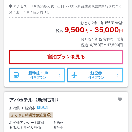
アクセス：
ＪＲ新潟駅万代口出口→バス大野経由潟東営業所行き約３０
分下山田下車→徒歩約３分
おとな
2
名
1
泊
1
部屋 合計
9,500
35,000
税込
円
〜
円
おとな1名 (
2
名1室)｜
1
泊
税込
4,750円〜17,500円
宿泊プランを見る
新幹線・JR
航空券
付きプラン
付きプラン
アパホテル〈新潟古町〉
地図
新潟県
新潟市
ふるさと納税対象施設
お客様アンケート評価
対象外
るるぶトラベル評価
集計中