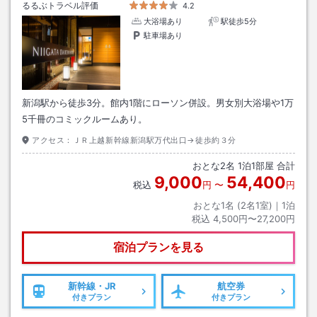
るるぶトラベル評価
4.2
大浴場あり
駅徒歩5分
駐車場あり
新潟駅から徒歩3分。館内1階にローソン併設。男女別大浴場や1万
5千冊のコミックルームあり。
アクセス：
ＪＲ上越新幹線新潟駅万代出口→徒歩約３分
おとな
2
名
1
泊
1
部屋 合計
9,000
54,400
税込
円
〜
円
おとな1名 (
2
名1室)｜
1
泊
税込
4,500円〜27,200円
宿泊プランを見る
新幹線・JR
航空券
付きプラン
付きプラン