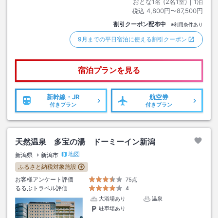
おとな1名 (
2
名1室)｜
1
泊
税込
4,800円〜87,500円
割引クーポン配布中
※利用条件あり
9月までの平日宿泊に使える割引クーポン
宿泊プランを見る
新幹線・JR
航空券
付きプラン
付きプラン
天然温泉 多宝の湯 ドーミーイン新潟
地図
新潟県
新潟市
ふるさと納税対象施設
お客様アンケート評価
75点
るるぶトラベル評価
4
大浴場あり
温泉
駐車場あり