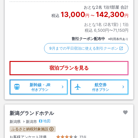
おとな
2
名
1
泊
1
部屋 合計
13,000
142,300
税込
円
〜
円
おとな1名 (
2
名1室)｜
1
泊
税込
6,500円〜71,150円
割引クーポン配布中
※利用条件あり
9月までの平日宿泊に使える割引クーポン
宿泊プランを見る
新幹線・JR
航空券
付きプラン
付きプラン
新潟グランドホテル
地図
新潟県
新潟市
ふるさと納税対象施設
お客様アンケート評価
77点