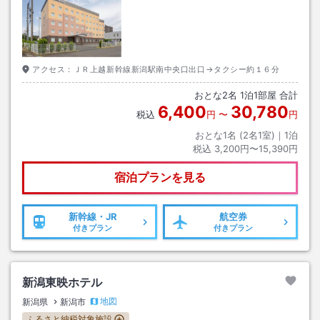
アクセス：
ＪＲ上越新幹線新潟駅南中央口出口→タクシー約１６分
おとな
2
名
1
泊
1
部屋 合計
6,400
30,780
税込
円
〜
円
おとな1名 (
2
名1室)｜
1
泊
税込
3,200円〜15,390円
宿泊プランを見る
新幹線・JR
航空券
付きプラン
付きプラン
新潟東映ホテル
地図
新潟県
新潟市
ふるさと納税対象施設