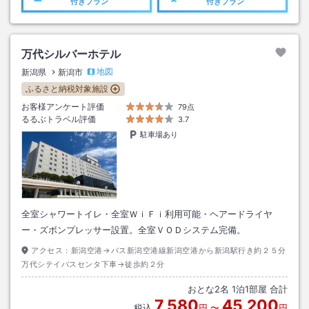
付きプラン
付きプラン
万代シルバーホテル
地図
新潟県
新潟市
ふるさと納税対象施設
お客様アンケート評価
79点
るるぶトラベル評価
3.7
駐車場あり
全室シャワートイレ・全室ＷｉＦｉ利用可能・ヘアードライヤ
ー・ズボンプレッサー設置。全室ＶＯＤシステム完備。
アクセス：
新潟空港→バス新潟空港線新潟空港から新潟駅行き約２５分
万代シテイバスセンタ下車→徒歩約２分
おとな
2
名
1
泊
1
部屋 合計
7,580
45,200
税込
円
〜
円