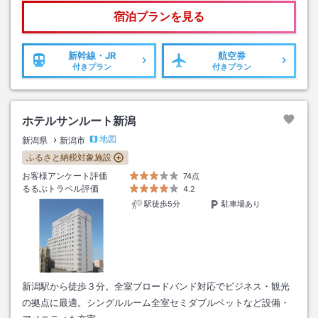
宿泊プランを見る
新幹線・JR
航空券
付きプラン
付きプラン
ホテルサンルート新潟
地図
新潟県
新潟市
ふるさと納税対象施設
お客様アンケート評価
74点
るるぶトラベル評価
4.2
駅徒歩5分
駐車場あり
新潟駅から徒歩３分。全室ブロードバンド対応でビジネス・観光
の拠点に最適。シングルルーム全室セミダブルベットなど設備・