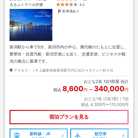
るるぶトラベル評価
4.2
駐車場あり
新潟駅から車で5分、新潟市内の中心、萬代橋のたもとに位置し、
繁華街・佐渡汽船・新潟空港にも近く、交通至便。ビジネスや観
光の拠点に最適です。
アクセス：
ＪＲ上越新幹線新潟駅万代口出口→タクシー約５分
おとな
2
名
1
泊
1
部屋 合計
8,600
340,000
税込
円
〜
円
おとな1名 (
2
名1室)｜
1
泊
税込
4,300円〜170,000円
宿泊プランを見る
新幹線・JR
航空券