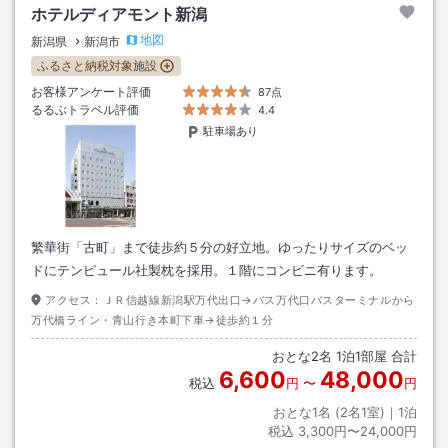
ホテルディアモント新潟
地図
新潟県
新潟市
ふるさと納税対象施設
お客様アンケート評価
87点
るるぶトラベル評価
4.4
駐車場あり
繁華街「古町」まで徒歩約５分の好立地。ゆったりサイズのベッ
ドにテンピュール社製枕を採用。１階にコンビニ有ります。
アクセス：
ＪＲ信越線新潟駅万代出口→バス万代口バスターミナルから
万代橋ライン・青山行き本町下車→徒歩約１分
おとな
2
名
1
泊
1
部屋 合計
6,600
48,000
税込
円
〜
円
おとな1名 (
2
名1室)｜
1
泊
税込
3,300円〜24,000円