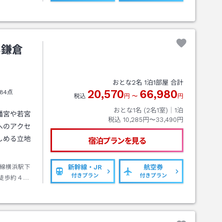
ネ鎌倉
おとな
2
名
1
泊
1
部屋 合計
20,570
66,980
84点
税込
円
〜
円
おとな1名 (
2
名1室)｜
1
泊
幡宮や若宮
税込
10,285円〜33,490円
へのアクセ
しめる立地
宿泊プランを見る
線横浜駅下
新幹線・JR
航空券
付きプラン
付きプラン
徒歩約４分