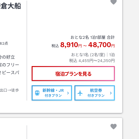
鎌倉大船
おとな
2
名
1
泊
1
部屋 合計
8,910
48,700
82点
税込
円
〜
円
おとな1名 (
2
名1室)｜
1
泊
分の好立
税込
4,455円〜24,350円
実のフリー
２ピースパ
宿泊プランを見る
出口→徒歩
新幹線・JR
航空券
付きプラン
付きプラン