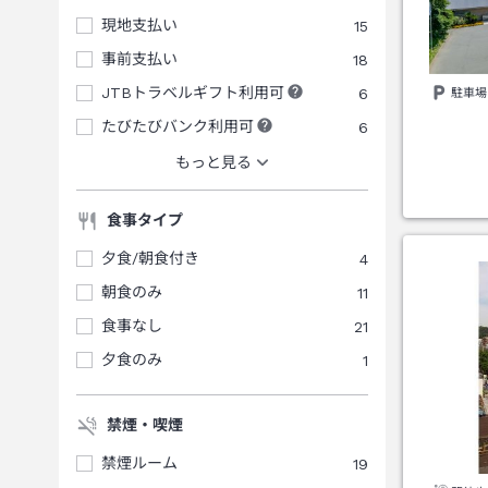
現地支払い
15
事前支払い
18
JTBトラベルギフト利用可
6
駐車場
たびたびバンク利用可
6
もっと見る
食事タイプ
夕食/朝食付き
4
朝食のみ
11
食事なし
21
夕食のみ
1
禁煙・喫煙
禁煙ルーム
19