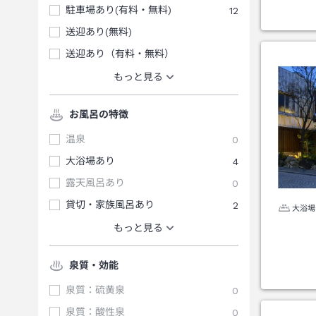
駐車場あり(有料・無料)
12
送迎あり(無料)
送迎あり（有料・無料）
もっと見る
お風呂の特徴
温泉
0
大浴場あり
4
露天風呂あり
0
貸切・家族風呂あり
2
大浴場
もっと見る
泉質・効能
泉質：硫黄泉
0
泉質：酸性泉
0