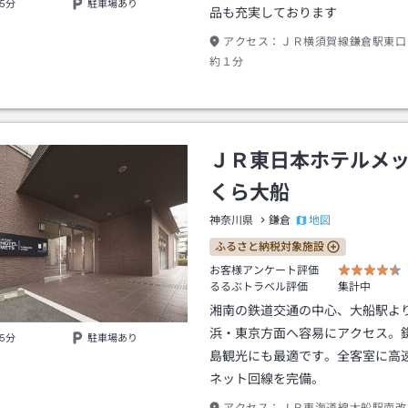
5分
駐車場あり
品も充実しております
アクセス：
ＪＲ横須賀線鎌倉駅東口
約１分
ＪＲ東日本ホテルメ
くら大船
地図
神奈川県
鎌倉
ふるさと納税対象施設
お客様アンケート評価
るるぶトラベル評価
集計中
湘南の鉄道交通の中心、大船駅よ
浜・東京方面へ容易にアクセス。
5分
駐車場あり
島観光にも最適です。全客室に高
ネット回線を完備。