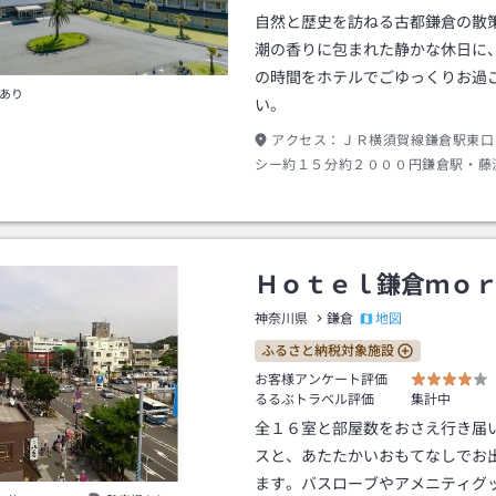
自然と歴史を訪ねる古都鎌倉の散
潮の香りに包まれた静かな休日に
の時間をホテルでごゆっくりお過
あり
い。
アクセス：
ＪＲ横須賀線鎌倉駅東口
シー約１５分約２０００円鎌倉駅・藤
ノ電七里ヶ浜駅下車徒歩約８分／バン
ル七里ヶ浜から斜行エレベーター利用
送迎シャトルバスあり／有料バス２分
下車徒歩約１分
Ｈｏｔｅｌ鎌倉ｍｏ
地図
神奈川県
鎌倉
ふるさと納税対象施設
お客様アンケート評価
るるぶトラベル評価
集計中
全１６室と部屋数をおさえ行き届
スと、あたたかいおもてなしでお
ます。バスローブやアメニティグ