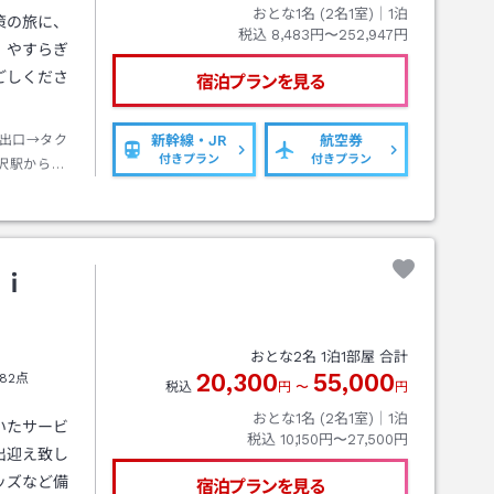
おとな1名 (
2
名1室)｜
1
泊
策の旅に、
税込
8,483円〜252,947円
、やすらぎ
ごしくださ
宿泊プランを見る
出口→タク
新幹線・JR
航空券
付きプラン
付きプラン
沢駅から江
ケットホー
可能／無料
、潮騒通り
ｒｉ
おとな
2
名
1
泊
1
部屋 合計
20,300
55,000
82点
税込
円
〜
円
おとな1名 (
2
名1室)｜
1
泊
いたサービ
税込
10,150円〜27,500円
出迎え致し
ッズなど備
宿泊プランを見る