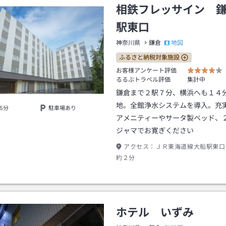
相鉄フレッサイン 
駅東口
地図
神奈川県
鎌倉
ふるさと納税対象施設
お客様アンケート評価
るるぶトラベル評価
集計中
鎌倉まで２駅７分、横浜へも１４
地。全館浄水システムを導入。充
5分
駐車場あり
アメニティーやサータ製ベッド、
ジャマでお寛ぎください
アクセス：
ＪＲ東海道線大船駅東口
約２分
ホテル いずみ