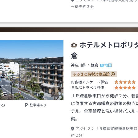
アクセス：
ＪＲ東海道線大船駅南改
→徒歩約３分
ホテルメトロポリ
倉
地図
神奈川県
鎌倉
ふるさと納税対象施設
お客様アンケート評価
るるぶトラベル評価
ＪＲ鎌倉駅東口から徒歩２分、若
に位置する古都鎌倉の散策の拠点
5分
駐車場あり
テル。全室禁煙と洗い場付バスル
備。
アクセス：
ＪＲ横須賀線鎌倉駅東口
約２分