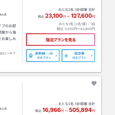
おとな
2
名
1
泊
1
部屋 合計
23,100
127,600
84点
税込
円
〜
円
おとな1名 (
2
名1室)｜
1
泊
イプのお部
税込
11,550円〜63,800円
部屋から海
をお楽しみ
宿泊プランを見る
出口→タク
新幹線・JR
航空券
付きプラン
付きプラン
おとな
2
名
1
泊
1
部屋 合計
16,966
505,894
80点
税込
円
〜
円