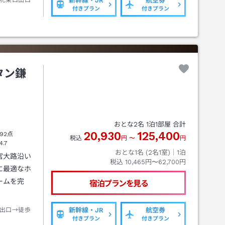
札東口出口
新幹線・JR
航空券
付きプラン
付きプラン
タン鎌
おとな
2
名
1
泊
1
部屋 合計
20,930
125,400
92点
税込
円
〜
円
4.7
おとな1名 (
2
名1室)｜
1
泊
宮大路沿い
税込
10,465円〜62,700円
に最適なホ
ームを完
宿泊プランを見る
出口→徒歩
新幹線・JR
航空券
付きプラン
付きプラン