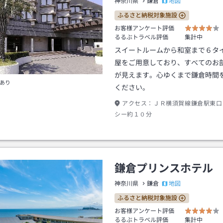
地図
神奈川県
鎌倉
ふるさと納税対象施設
お客様アンケート評価
るるぶトラベル評価
集計中
スイートルームから和室まで６タ
屋をご用意しており、すべてのお
が見えます。心ゆくまで鎌倉時間
あり
ください。
アクセス：
ＪＲ横須賀線鎌倉駅東口
シー約１０分
鎌倉プリンスホテル
地図
神奈川県
鎌倉
ふるさと納税対象施設
お客様アンケート評価
るるぶトラベル評価
集計中