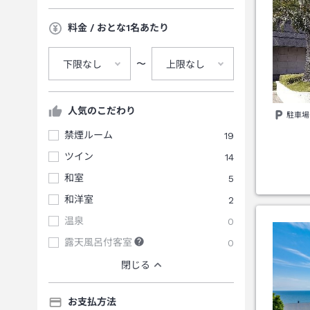
料金 / おとな1名あたり
〜
下限なし
上限なし
人気のこだわり
駐車場
禁煙ルーム
19
ツイン
14
和室
5
和洋室
2
温泉
0
露天風呂付客室
0
閉じる
お支払方法