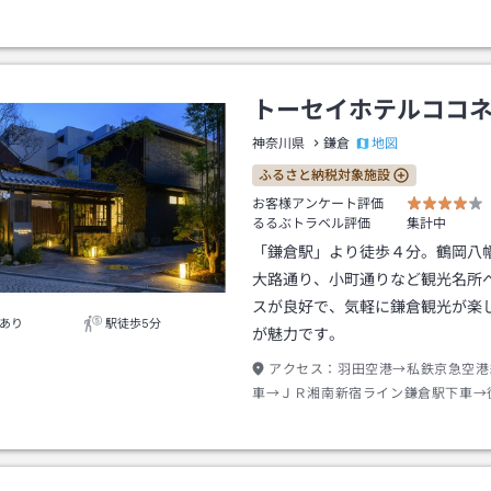
トーセイホテルココ
地図
神奈川県
鎌倉
ふるさと納税対象施設
お客様アンケート評価
るるぶトラベル評価
集計中
「鎌倉駅」より徒歩４分。鶴岡八
大路通り、小町通りなど観光名所
スが良好で、気軽に鎌倉観光が楽
あり
駅徒歩5分
が魅力です。
アクセス：
羽田空港→私鉄京急空港
車→ＪＲ湘南新宿ライン鎌倉駅下車→
またはタクシー約１分