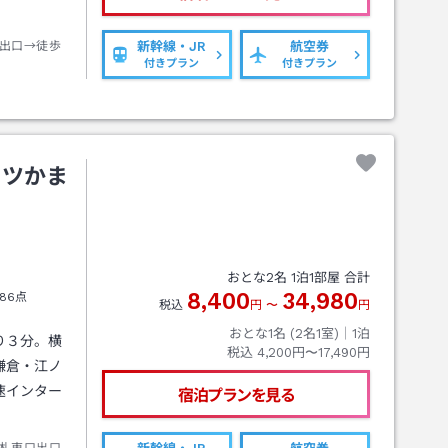
出口→徒歩
新幹線・JR
航空券
付きプラン
付きプラン
ッツかま
おとな
2
名
1
泊
1
部屋 合計
8,400
34,980
86点
税込
円
〜
円
おとな1名 (
2
名1室)｜
1
泊
り３分。横
税込
4,200円〜17,490円
鎌倉・江ノ
速インター
宿泊プランを見る