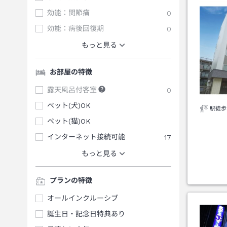
効能：関節痛
0
効能：病後回復期
0
もっと見る
お部屋の特徴
露天風呂付客室
0
ペット(犬)OK
駅徒歩
ペット(猫)OK
インターネット接続可能
17
もっと見る
プランの特徴
オールインクルーシブ
誕生日・記念日特典あり