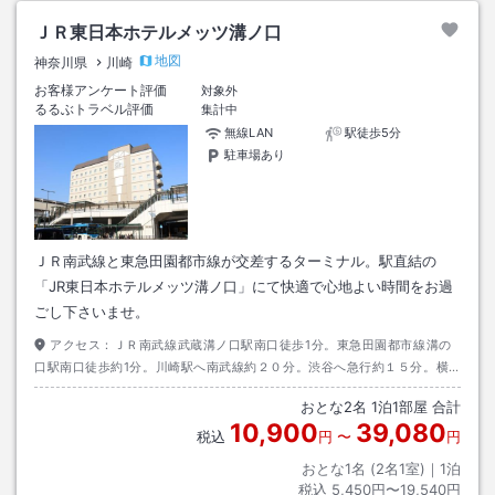
ＪＲ東日本ホテルメッツ溝ノ口
地図
神奈川県
川崎
お客様アンケート評価
対象外
るるぶトラベル評価
集計中
無線LAN
駅徒歩5分
駐車場あり
ＪＲ南武線と東急田園都市線が交差するターミナル。駅直結の
「JR東日本ホテルメッツ溝ノ口」にて快適で心地よい時間をお過
ごし下さいませ。
アクセス：
ＪＲ南武線武蔵溝ノ口駅南口徒歩1分。東急田園都市線溝の
口駅南口徒歩約1分。川崎駅へ南武線約２０分。渋谷へ急行約１５分。横
浜へ乗換含約２５分。大井町へ急行約２０分。新横浜へ東急バス利用約４
おとな
2
名
1
泊
1
部屋 合計
０分。
10,900
39,080
税込
円
〜
円
おとな1名 (
2
名1室)｜
1
泊
税込
5,450円〜19,540円