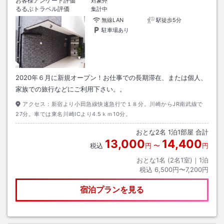
お客様アンケート評価
対象外
るるぶトラベル評価
集計中
無線LAN
駅徒歩5分
駐車場あり
2020年６月に新規オープン！お仕事での長期滞在、または個人、
家族での旅行などにご利用下さい。。
アクセス：
新宿より小田急線快速急行で１８分。川崎からJR南武線で
27分。車では東名川崎ICより4.5ｋｍ10分。
おとな
2
名
1
泊
1
部屋 合計
13,000
14,400
税込
円
〜
円
おとな1名 (
2
名1室)｜
1
泊
税込
6,500円〜7,200円
宿泊プランを見る