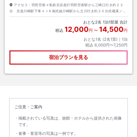
アクセス：
羽田空港→私鉄京浜急行羽田空港駅から三崎口行き約２２
分 京急川崎駅下車→ＪＲ南武線川崎駅から立川行き約２０分武蔵溝ノ口
駅下車→私鉄 東急田園都市線溝の口駅から中央林間行き約３分梶ヶ谷駅
おとな
2
名
1
泊
1
部屋 合計
下車→徒歩約８分
12,000
14,500
税込
円
〜
円
おとな1名 (
2
名1室)｜
1
泊
税込
6,000円〜7,250円
宿泊プランを見る
ご注意・ご案内
掲載されている写真は、旅館・ホテルから提供された画像
です。
食事・客室等の写真は一例です。