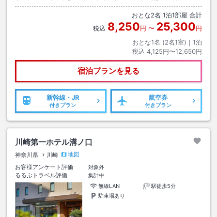
おとな
2
名
1
泊
1
部屋 合計
8,250
25,300
税込
円
〜
円
おとな1名 (
2
名1室)｜
1
泊
税込
4,125円〜12,650円
宿泊プランを見る
新幹線・JR
航空券
付きプラン
付きプラン
川崎第一ホテル溝ノ口
地図
神奈川県
川崎
お客様アンケート評価
対象外
るるぶトラベル評価
集計中
無線LAN
駅徒歩5分
駐車場あり