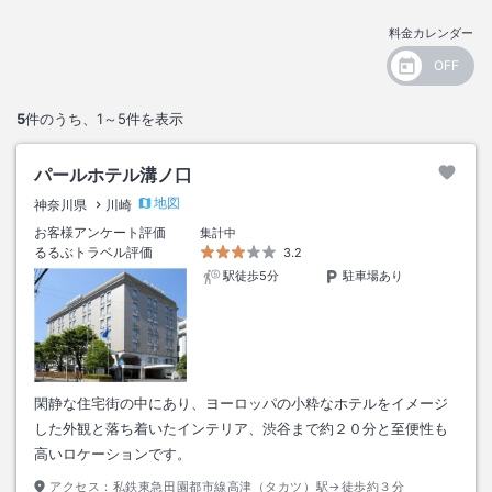
料金カレンダー
5
件のうち、
1～5
件を表示
パールホテル溝ノ口
地図
神奈川県
川崎
お客様アンケート評価
集計中
るるぶトラベル評価
3.2
駅徒歩5分
駐車場あり
閑静な住宅街の中にあり、ヨーロッパの小粋なホテルをイメージ
した外観と落ち着いたインテリア、渋谷まで約２０分と至便性も
高いロケーションです。
アクセス：
私鉄東急田園都市線高津（タカツ）駅→徒歩約３分