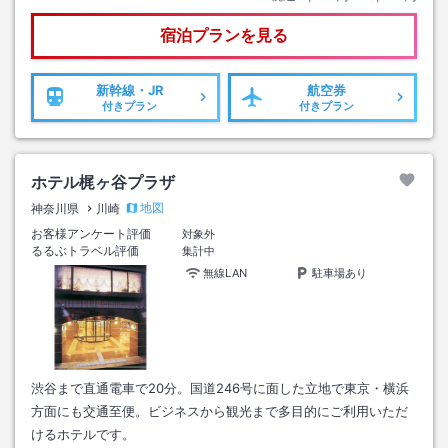
宿泊プランを見る
新幹線・JR
航空券
付きプラン
付きプラン
ホテル梶ヶ谷プラザ
地図
神奈川県
川崎
お客様アンケート評価
対象外
るるぶトラベル評価
集計中
無線LAN
駐車場あり
渋谷まで直通電車で20分。国道246号に面した立地で東京・横浜
方面にも交通至便。ビジネスから観光まで多目的にご利用いただ
けるホテルです。